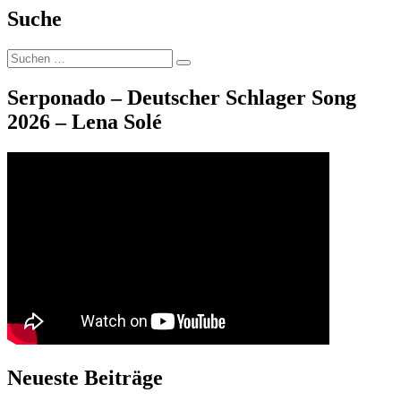
celebrates
Suche
Christmas
–
Suche
Xmas
Suchen
nach:
fashion
Serponado – Deutscher Schlager Song
2026 – Lena Solé
Neueste Beiträge