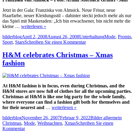
Jetzt in der Gala: Franziska von Almsick. Neue Frisur, neue
Haarfarbe, neuer Kleidungsstil – dahinter steckt jedoch mehr als nur
das Spiel mit Maskeraden: „Ich bin erwachsener, bin nicht mehr die
kleine …
weiterlesen »
Autor
Veröffentlicht
Kategorien
Schlagwörter
bilderblog
April 2, 2008
August 26, 2008
Unterhaltung
Mode
,
Promis
,
am
zu
Sport
,
Stars
Schreiben Sie einen Kommentar
Franziska
von
H&M celebrates Christmas – Xmas
Almsick
fashion
mit
neuer
Frisur
At H&M fashion is in focus, even during Christmas, and the
H&M stores are now full of clothes for all the upcoming parties.
Christmas at H&M is like one big party for the whole family,
where everyone can find a fashion gift both for themselves and
for their nearest and
…
weiterlesen »
Autor
Veröffentlicht
Kategorien
Schlag
bilderblog
November 26, 2007
Februar 9, 2022
Bilder allgemein
am
Christmas
,
Mode
,
Weihnachten
,
Xmas
Schreiben Sie einen
zu
Kommentar
H&M