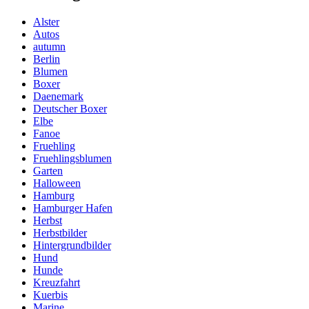
Alster
Autos
autumn
Berlin
Blumen
Boxer
Daenemark
Deutscher Boxer
Elbe
Fanoe
Fruehling
Fruehlingsblumen
Garten
Halloween
Hamburg
Hamburger Hafen
Herbst
Herbstbilder
Hintergrundbilder
Hund
Hunde
Kreuzfahrt
Kuerbis
Marine