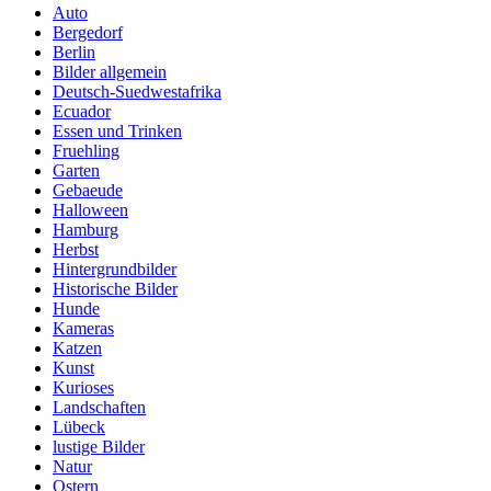
Auto
Bergedorf
Berlin
Bilder allgemein
Deutsch-Suedwestafrika
Ecuador
Essen und Trinken
Fruehling
Garten
Gebaeude
Halloween
Hamburg
Herbst
Hintergrundbilder
Historische Bilder
Hunde
Kameras
Katzen
Kunst
Kurioses
Landschaften
Lübeck
lustige Bilder
Natur
Ostern