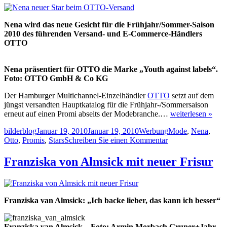
Nena wird das neue Gesicht für die Frühjahr/Sommer-Saison
2010 des führenden Versand- und E-Commerce-Händlers
OTTO
Nena präsentiert für OTTO die Marke „Youth against labels“.
Foto: OTTO GmbH & Co KG
Der Hamburger Multichannel-Einzelhändler
OTTO
setzt auf dem
jüngst versandten Hauptkatalog für die Frühjahr-/Sommersaison
erneut auf einen Promi abseits der Modebranche.…
weiterlesen »
Autor
Veröffentlicht
Kategorien
Schlagwörter
bilderblog
Januar 19, 2010
Januar 19, 2010
Werbung
Mode
,
Nena
,
am
zu
Otto
,
Promis
,
Stars
Schreiben Sie einen Kommentar
Nena
neuer
Franziska von Almsick mit neuer Frisur
Star
beim
OTTO-
Versand
Franziska van Almsick: „Ich backe lieber, das kann ich besser“
Franziska van Almsick – Foto: Armin Morbach Gruner+Jahr