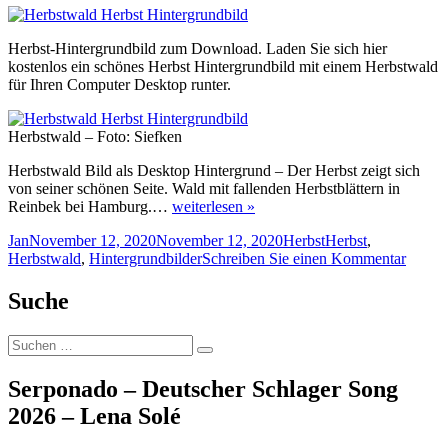
Herbst-Hintergrundbild zum Download. Laden Sie sich hier
kostenlos ein schönes Herbst Hintergrundbild mit einem Herbstwald
für Ihren Computer Desktop runter.
Herbstwald – Foto: Siefken
Herbstwald Bild als Desktop Hintergrund – Der Herbst zeigt sich
von seiner schönen Seite. Wald mit fallenden Herbstblättern in
Reinbek bei Hamburg.…
weiterlesen »
Autor
Veröffentlicht
Kategorien
Schlagwörter
Jan
November 12, 2020
November 12, 2020
Herbst
Herbst
,
am
zu
Herbstwald
,
Hintergrundbilder
Schreiben Sie einen Kommentar
Herbs
Herbst
Suche
Hinter
Suche
Suchen
nach:
Serponado – Deutscher Schlager Song
2026 – Lena Solé