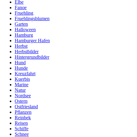
Elbe
Fanoe
Fruehling
Fruehlingsblumen
Garten
Halloween
Hamburg
Hamburger Hafen
Herbst
Herbstbilder
Hintergrundbilder
Hund
Hunde
Kreuzfahrt
Kuerbis
Marine
Natur
Nordsee
Ostern
Ostfriesland
Pflanzen
Reinbek
Reisen
Schiffe
Schnee