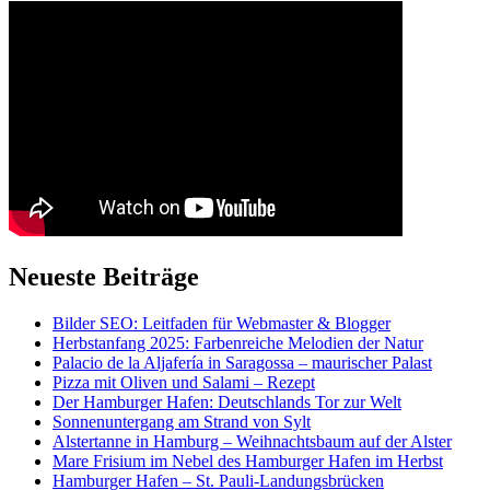
Neueste Beiträge
Bilder SEO: Leitfaden für Webmaster & Blogger
Herbstanfang 2025: Farbenreiche Melodien der Natur
Palacio de la Aljafería in Saragossa – maurischer Palast
Pizza mit Oliven und Salami – Rezept
Der Hamburger Hafen: Deutschlands Tor zur Welt
Sonnenuntergang am Strand von Sylt
Alstertanne in Hamburg – Weihnachtsbaum auf der Alster
Mare Frisium im Nebel des Hamburger Hafen im Herbst
Hamburger Hafen – St. Pauli-Landungsbrücken