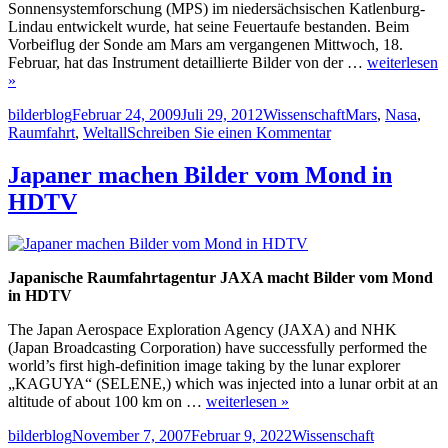
Sonnensystemforschung (MPS) im niedersächsischen Katlenburg-
Lindau entwickelt wurde, hat seine Feuertaufe bestanden. Beim
Vorbeiflug der Sonde am Mars am vergangenen Mittwoch, 18.
Februar, hat das Instrument detaillierte Bilder von der …
weiterlesen
»
Autor
Veröffentlicht
Kategorien
Schlagwörter
bilderblog
Februar 24, 2009
Juli 29, 2012
Wissenschaft
Mars
,
Nasa
,
am
zu
Raumfahrt
,
Weltall
Schreiben Sie einen Kommentar
Mars
Bilder
Japaner machen Bilder vom Mond in
von
HDTV
NASA-
Sonde
DAWN
Japanische Raumfahrtagentur JAXA macht Bilder vom Mond
in HDTV
The Japan Aerospace Exploration Agency (JAXA) and NHK
(Japan Broadcasting Corporation) have successfully performed the
world’s first high-definition image taking by the lunar explorer
„KAGUYA“ (SELENE,) which was injected into a lunar orbit at an
altitude of about 100 km on …
weiterlesen »
Autor
Veröffentlicht
Kategorien
Schlagwört
bilderblog
November 7, 2007
Februar 9, 2022
Wissenschaft