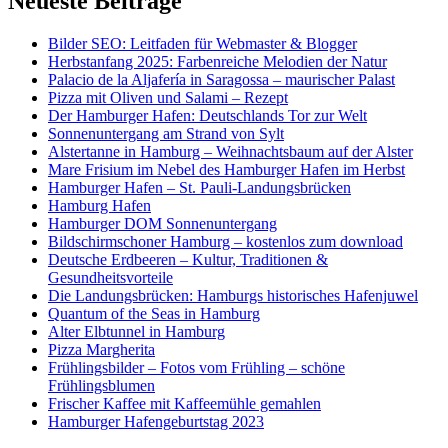
Neueste Beiträge
Bilder SEO: Leitfaden für Webmaster & Blogger
Herbstanfang 2025: Farbenreiche Melodien der Natur
Palacio de la Aljafería in Saragossa – maurischer Palast
Pizza mit Oliven und Salami – Rezept
Der Hamburger Hafen: Deutschlands Tor zur Welt
Sonnenuntergang am Strand von Sylt
Alstertanne in Hamburg – Weihnachtsbaum auf der Alster
Mare Frisium im Nebel des Hamburger Hafen im Herbst
Hamburger Hafen – St. Pauli-Landungsbrücken
Hamburg Hafen
Hamburger DOM Sonnenuntergang
Bildschirmschoner Hamburg – kostenlos zum download
Deutsche Erdbeeren – Kultur, Traditionen &
Gesundheitsvorteile
Die Landungsbrücken: Hamburgs historisches Hafenjuwel
Quantum of the Seas in Hamburg
Alter Elbtunnel in Hamburg
Pizza Margherita
Frühlingsbilder – Fotos vom Frühling – schöne
Frühlingsblumen
Frischer Kaffee mit Kaffeemühle gemahlen
Hamburger Hafengeburtstag 2023