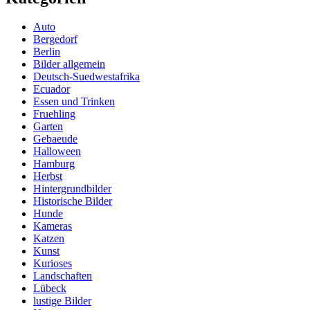
Auto
Bergedorf
Berlin
Bilder allgemein
Deutsch-Suedwestafrika
Ecuador
Essen und Trinken
Fruehling
Garten
Gebaeude
Halloween
Hamburg
Herbst
Hintergrundbilder
Historische Bilder
Hunde
Kameras
Katzen
Kunst
Kurioses
Landschaften
Lübeck
lustige Bilder