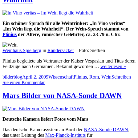
Ein schöner Spruch für alle Weintrinker: „In Vino veritas“ –
„Im Wein liegt die Wahrheit“. Der Wein-Spruch stammt von
Plinius
der Ältere, römischer Gelehrter, ca. 23-79 n. Chr.
Weinhaus Spielberg
in
Randersacker
– Foto: Siefken
Plinius begleitete als Vertrauter der Kaiser Vespasian und Titus deren
Feldzüge nach Germanien. Bekannt geworden …
weiterlesen »
Autor
Veröffentlicht
Kategorien
Schlagwörter
bilderblog
April 2, 2009
Wissenschaft
Plinius
,
Rom
,
Wein
Schreiben
am
zu
Sie einen Kommentar
In
Vino
Mars Bilder von NASA-Sonde DAWN
veritas
–
Im
Wein
Deutsche Kamera liefert Fotos vom Mars
liegt
die
Das deutsche Kamerasystem an Bord der
NASA-Sonde DAWN
,
Wahrheit
das unter Leitung des
Max-Planck-Instituts
für