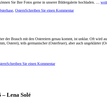
önnen Sie Ihre Fotos gerne in unserer Bildergalerie hochladen. …
weit
zu
sterhase
,
Ostern
Schreiben Sie einen Kommentar
Osterbilder
r der Brauch mit den Ostereiern genau kommt, ist unklar. Oft wird au
mm, Osterei), teils germanischer (Osterfeuer), aber auch ungeklärter (O
zu
tern
Schreiben Sie einen Kommentar
Ostereier
 – Lena Solé