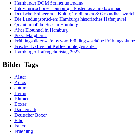
Hamburger DOM Sonnenuntergang
Bildschirmschoner Hamburg – kostenlos zum download
Deutsche Erdbeeren – Kultur, Traditionen & Gesundheitsvortei
Die Landungsbrücken: Hamburgs historisches Hafenjuwel
Quantum of the Seas in Hamburg
Alter Elbtunnel in Hamburg
Pizza Margherita
Frühlingsbilder – Fotos vom Frühling – schöne Frühlingsblum
Frischer Kaffee mit Kaffeemühle gemahlen
Hamburger Hafengeburtstag 2023
Bilder Tags
Alster
Autos
autumn
Berlin
Blumen
Boxer
Daenemark
Deutscher Boxer
Elbe
Fanoe
Fruehling