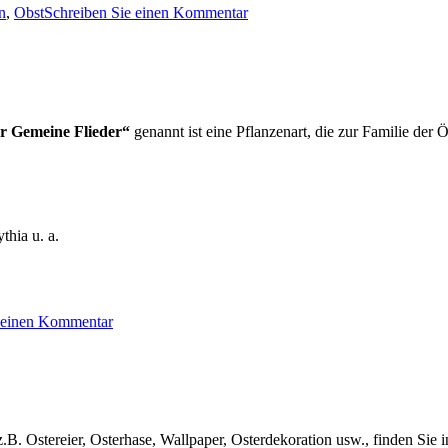
zu
n
,
Obst
Schreiben Sie einen Kommentar
Apfelblüte
r Gemeine Flieder“
genannt ist eine Pflanzenart, die zur Familie de
hia u. a.
zu
e einen Kommentar
Blühender
Flieder
z.B. Ostereier, Osterhase, Wallpaper, Osterdekoration usw., finden Sie 