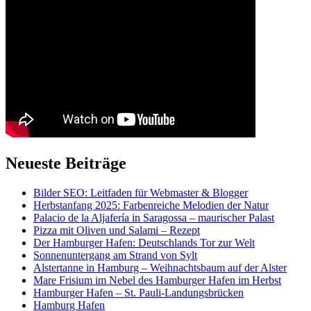
Neueste Beiträge
Bilder SEO: Leitfaden für Webmaster & Blogger
Herbstanfang 2025: Farbenreiche Melodien der Natur
Palacio de la Aljafería in Saragossa – maurischer Palast
Pizza mit Oliven und Salami – Rezept
Der Hamburger Hafen: Deutschlands Tor zur Welt
Sonnenuntergang am Strand von Sylt
Alstertanne in Hamburg – Weihnachtsbaum auf der Alster
Mare Frisium im Nebel des Hamburger Hafen im Herbst
Hamburger Hafen – St. Pauli-Landungsbrücken
Hamburg Hafen