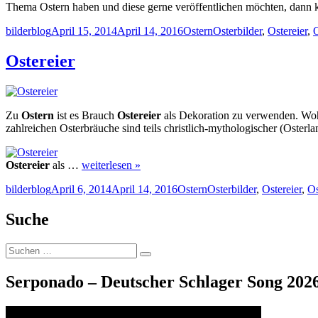
Thema Ostern haben und diese gerne veröffentlichen möchten, dann k
Autor
Veröffentlicht
Kategorien
Schlagwörter
bilderblog
April 15, 2014
April 14, 2016
Ostern
Osterbilder
,
Ostereier
,
O
am
Ostereier
Zu
Ostern
ist es Brauch
Ostereier
als Dekoration zu verwenden. Wohe
zahlreichen Osterbräuche sind teils christlich-mythologischer (Osterla
Ostereier
als …
weiterlesen »
Autor
Veröffentlicht
Kategorien
Schlagwörter
bilderblog
April 6, 2014
April 14, 2016
Ostern
Osterbilder
,
Ostereier
,
Os
am
Suche
Suche
Suchen
nach:
Serponado – Deutscher Schlager Song 2026