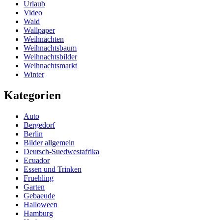
Urlaub
Video
Wald
Wallpaper
Weihnachten
Weihnachtsbaum
Weihnachtsbilder
Weihnachtsmarkt
Winter
Kategorien
Auto
Bergedorf
Berlin
Bilder allgemein
Deutsch-Suedwestafrika
Ecuador
Essen und Trinken
Fruehling
Garten
Gebaeude
Halloween
Hamburg