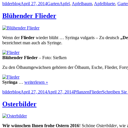
Autor
Veröffentlicht
Kategorien
Schlagwörter
bilderblog
April 27, 2014
Garten
Apfel
,
Apfelbaum
,
Apfelbluete
,
Garte
am
Blühender Flieder
Wenn der
Flieder
wieder blüht … Syringa vulgaris – Zu deutsch
„De
bezeichnet man auch als Syringe.
Blühender Flieder
– Foto: Siefken
Zu den Ölbaumgewächsen gehören der Ölbaum, Esche, Flieder, Forsyt
Syringa
…
weiterlesen »
Autor
Veröffentlicht
Kategorien
Schlagwörter
bilderblog
April 27, 2014
April 27, 2014
Pflanzen
Flieder
Schreiben Si
am
Osterbilder
Wir wünschen Ihnen frohe Ostern 2016
! Schöne
Osterbilder
, wie 