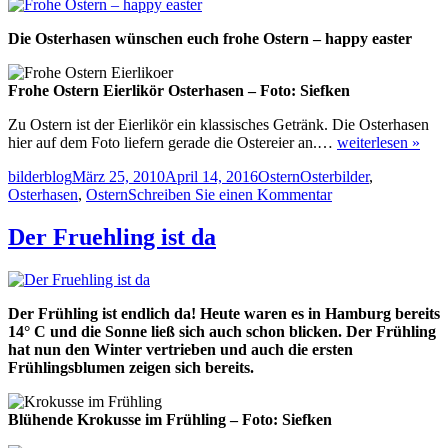
Die Osterhasen wünschen euch frohe Ostern – happy easter
Frohe Ostern Eierlikör Osterhasen – Foto: Siefken
Zu Ostern ist der Eierlikör ein klassisches Getränk. Die Osterhasen
hier auf dem Foto liefern gerade die Ostereier an.…
weiterlesen »
Autor
Veröffentlicht
Kategorien
Schlagwörter
bilderblog
März 25, 2010
April 14, 2016
Ostern
Osterbilder
,
am
zu
Osterhasen
,
Ostern
Schreiben Sie einen Kommentar
Frohe
Ostern
Der Fruehling ist da
–
happy
easter
Der Frühling ist endlich da! Heute waren es in Hamburg bereits
14° C und die Sonne ließ sich auch schon blicken. Der Frühling
hat nun den Winter vertrieben und auch die ersten
Frühlingsblumen zeigen sich bereits.
Blühende Krokusse im Frühling – Foto: Siefken