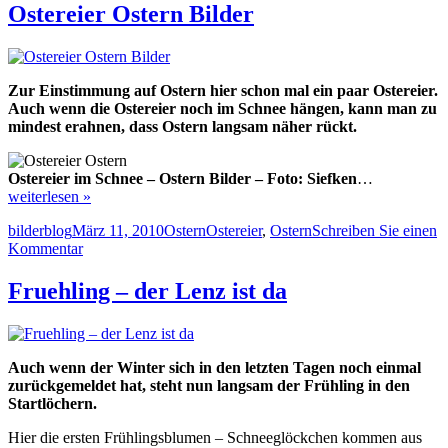
Ostern
Ostereier Ostern Bilder
Bildschirmschoner
Zur Einstimmung auf Ostern hier schon mal ein paar Ostereier.
Auch wenn die Ostereier noch im Schnee hängen, kann man zu
mindest erahnen, dass Ostern langsam näher rückt.
Ostereier im Schnee – Ostern Bilder – Foto: Siefken
…
weiterlesen »
Autor
Veröffentlicht
Kategorien
Schlagwörter
bilderblog
März 11, 2010
Ostern
Ostereier
,
Ostern
Schreiben Sie einen
am
zu
Kommentar
Ostereier
Ostern
Fruehling – der Lenz ist da
Bilder
Auch wenn der Winter sich in den letzten Tagen noch einmal
zurückgemeldet hat, steht nun langsam der Frühling in den
Startlöchern.
Hier die ersten Frühlingsblumen – Schneeglöckchen kommen aus