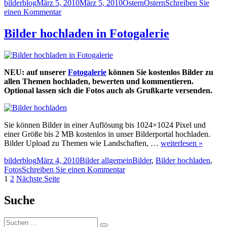
Autor
Veröffentlicht
Kategorien
Schlagwörter
bilderblog
März 5, 2010
März 5, 2010
Ostern
Ostern
Schreiben Sie
am
zu
einen Kommentar
Ostern
Brauchtum
Bilder hochladen in Fotogalerie
und
Bedeutung
NEU: auf unserer
Fotogalerie
können Sie kostenlos Bilder zu
allen Themen hochladen, bewerten und kommentieren.
Optional lassen sich die Fotos auch als Grußkarte versenden.
Sie können Bilder in einer Auflösung bis 1024×1024 Pixel und
einer Größe bis 2 MB kostenlos in unser Bilderportal hochladen.
Bilder Upload zu Themen wie Landschaften, …
weiterlesen »
Autor
Veröffentlicht
Kategorien
Schlagwörter
bilderblog
März 4, 2010
Bilder allgemein
Bilder
,
Bilder hochladen
,
am
zu
Fotos
Schreiben Sie einen Kommentar
Seitennummerierung
Seite
Seite
Bilder
1
2
Nächste Seite
hochladen
der
in
Suche
Beiträge
Fotogalerie
Suche