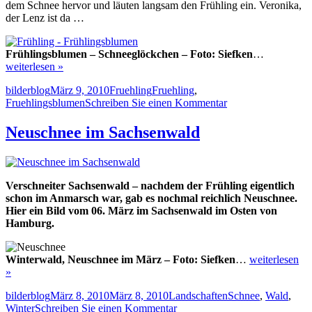
dem Schnee hervor und läuten langsam den Frühling ein. Veronika,
der Lenz ist da …
Frühlingsblumen – Schneeglöckchen – Foto: Siefken
…
weiterlesen »
Autor
Veröffentlicht
Kategorien
Schlagwörter
bilderblog
März 9, 2010
Fruehling
Fruehling
,
am
zu
Fruehlingsblumen
Schreiben Sie einen Kommentar
Fruehling
–
Neuschnee im Sachsenwald
der
Lenz
ist
da
Verschneiter Sachsenwald – nachdem der Frühling eigentlich
schon im Anmarsch war, gab es nochmal reichlich Neuschnee.
Hier ein Bild vom 06. März im Sachsenwald im Osten von
Hamburg.
Winterwald, Neuschnee im März – Foto: Siefken
…
weiterlesen
»
Autor
Veröffentlicht
Kategorien
Schlagwörter
bilderblog
März 8, 2010
März 8, 2010
Landschaften
Schnee
,
Wald
,
am
zu
Winter
Schreiben Sie einen Kommentar