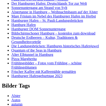
Der Hamburger Hafen: Deutschlands Tor zur Welt
Sonnenuntergang am Strand von Sylt
Alstertanne in Hamburg – Weihnachtsbaum auf der Alster
Mare Frisium im Nebel des Hamburger Hafen im Herbst
Hamburger Hafen – St. Pauli-Landungsbrücken
Hamburg Hafen
Hamburger DOM Sonnenuntergang
Bildschirmschoner Hamburg – kostenlos zum download
Deutsche Erdbeeren – Kultur, Traditionen &
Gesundheitsvorteile
Die Landungsbrücken: Hamburgs historisches Hafenjuwel
Quantum of the Seas in Hamburg
Alter Elbtunnel in Hamburg
Pizza Margherita
Frühlingsbilder – Fotos vom Frühling – schöne
Frühlingsblumen
Frischer Kaffee mit Kaffeemühle gemahlen
Hamburger Hafengeburtstag 2023
Bilder Tags
Alster
Autos
autumn