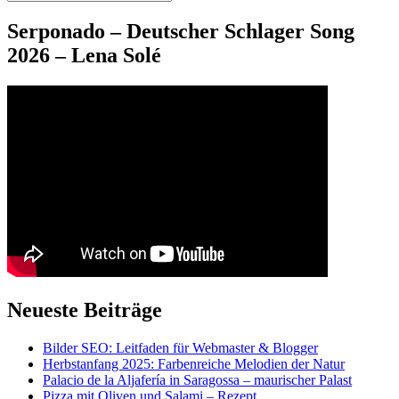
Suchen
nach:
Serponado – Deutscher Schlager Song
2026 – Lena Solé
Neueste Beiträge
Bilder SEO: Leitfaden für Webmaster & Blogger
Herbstanfang 2025: Farbenreiche Melodien der Natur
Palacio de la Aljafería in Saragossa – maurischer Palast
Pizza mit Oliven und Salami – Rezept