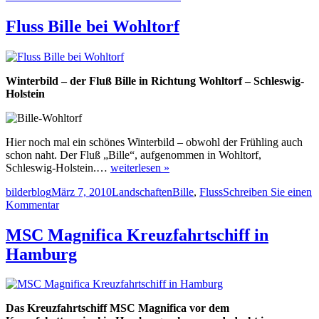
Neuschnee
im
Fluss Bille bei Wohltorf
Sachsenwald
Winterbild – der Fluß Bille in Richtung Wohltorf – Schleswig-
Holstein
Hier noch mal ein schönes Winterbild – obwohl der Frühling auch
schon naht. Der Fluß „Bille“, aufgenommen in Wohltorf,
Schleswig-Holstein.…
weiterlesen »
Autor
Veröffentlicht
Kategorien
Schlagwörter
bilderblog
März 7, 2010
Landschaften
Bille
,
Fluss
Schreiben Sie einen
am
zu
Kommentar
Fluss
Bille
MSC Magnifica Kreuzfahrtschiff in
bei
Hamburg
Wohltorf
Das Kreuzfahrtschiff MSC Magnifica vor dem