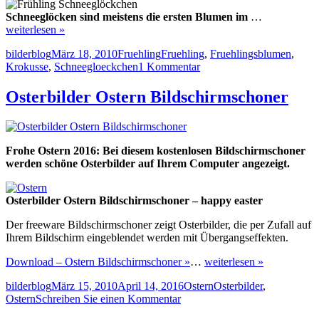
Schneeglöcken sind meistens die ersten Blumen im
…
weiterlesen »
Autor
Veröffentlicht
Kategorien
Schlagwörter
bilderblog
März 18, 2010
Fruehling
Fruehling
,
Fruehlingsblumen
,
am
zu
Krokusse
,
Schneegloeckchen
1 Kommentar
Der
Fruehling
Osterbilder Ostern Bildschirmschoner
ist
da
Frohe Ostern 2016: Bei diesem kostenlosen Bildschirmschoner
werden schöne Osterbilder auf Ihrem Computer angezeigt.
Osterbilder Ostern Bildschirmschoner – happy easter
Der freeware Bildschirmschoner zeigt Osterbilder, die per Zufall auf
Ihrem Bildschirm eingeblendet werden mit Übergangseffekten.
Download – Ostern Bildschirmschoner »
…
weiterlesen »
Autor
Veröffentlicht
Kategorien
Schlagwörter
bilderblog
März 15, 2010
April 14, 2016
Ostern
Osterbilder
,
am
zu
Ostern
Schreiben Sie einen Kommentar
Osterbilder