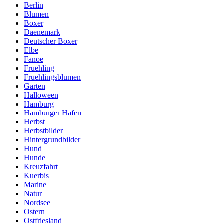
Berlin
Blumen
Boxer
Daenemark
Deutscher Boxer
Elbe
Fanoe
Fruehling
Fruehlingsblumen
Garten
Halloween
Hamburg
Hamburger Hafen
Herbst
Herbstbilder
Hintergrundbilder
Hund
Hunde
Kreuzfahrt
Kuerbis
Marine
Natur
Nordsee
Ostern
Ostfriesland