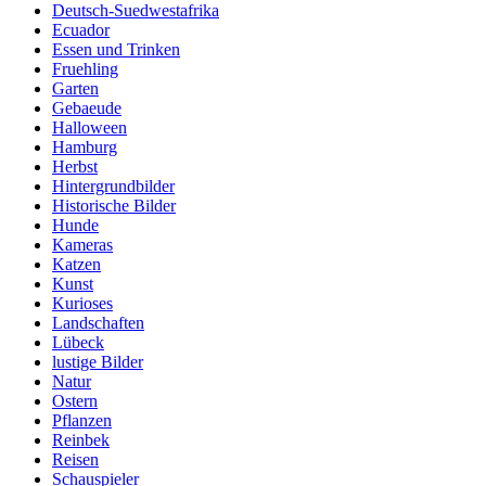
Deutsch-Suedwestafrika
Ecuador
Essen und Trinken
Fruehling
Garten
Gebaeude
Halloween
Hamburg
Herbst
Hintergrundbilder
Historische Bilder
Hunde
Kameras
Katzen
Kunst
Kurioses
Landschaften
Lübeck
lustige Bilder
Natur
Ostern
Pflanzen
Reinbek
Reisen
Schauspieler