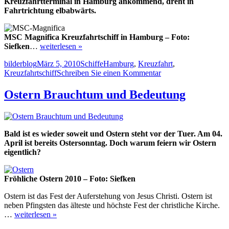
Kreuzfahrtterminal in Hamburg ankommend, dreht in
Fahrtrichtung elbabwärts.
MSC Magnifica Kreuzfahrtschiff in Hamburg – Foto:
Siefken
…
weiterlesen »
Autor
Veröffentlicht
Kategorien
Schlagwörter
bilderblog
März 5, 2010
Schiffe
Hamburg
,
Kreuzfahrt
,
am
zu
Kreuzfahrtschiff
Schreiben Sie einen Kommentar
MSC
Magnifica
Ostern Brauchtum und Bedeutung
Kreuzfahrtschiff
in
Hamburg
Bald ist es wieder soweit und Ostern steht vor der Tuer. Am 04.
April ist bereits Ostersonntag. Doch warum feiern wir Ostern
eigentlich?
Fröhliche Ostern 2010 – Foto: Siefken
Ostern ist das Fest der Auferstehung von Jesus Christi. Ostern ist
neben Pfingsten das älteste und höchste Fest der christliche Kirche.
…
weiterlesen »