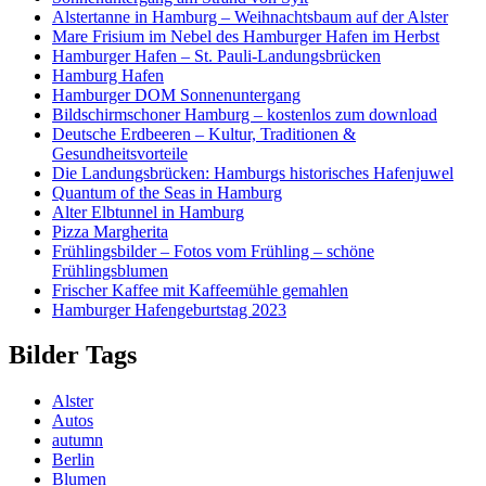
Alstertanne in Hamburg – Weihnachtsbaum auf der Alster
Mare Frisium im Nebel des Hamburger Hafen im Herbst
Hamburger Hafen – St. Pauli-Landungsbrücken
Hamburg Hafen
Hamburger DOM Sonnenuntergang
Bildschirmschoner Hamburg – kostenlos zum download
Deutsche Erdbeeren – Kultur, Traditionen &
Gesundheitsvorteile
Die Landungsbrücken: Hamburgs historisches Hafenjuwel
Quantum of the Seas in Hamburg
Alter Elbtunnel in Hamburg
Pizza Margherita
Frühlingsbilder – Fotos vom Frühling – schöne
Frühlingsblumen
Frischer Kaffee mit Kaffeemühle gemahlen
Hamburger Hafengeburtstag 2023
Bilder Tags
Alster
Autos
autumn
Berlin
Blumen