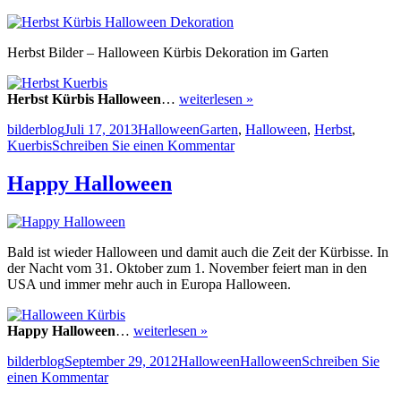
Herbst Bilder – Halloween Kürbis Dekoration im Garten
Herbst Kürbis Halloween
…
weiterlesen »
Autor
Veröffentlicht
Kategorien
Schlagwörter
bilderblog
Juli 17, 2013
Halloween
Garten
,
Halloween
,
Herbst
,
am
zu
Kuerbis
Schreiben Sie einen Kommentar
Herbst
Kürbis
Happy Halloween
Halloween
Dekoration
Bald ist wieder Halloween und damit auch die Zeit der Kürbisse. In
der Nacht vom 31. Oktober zum 1. November feiert man in den
USA und immer mehr auch in Europa Halloween.
Happy Halloween
…
weiterlesen »
Autor
Veröffentlicht
Kategorien
Schlagwörter
bilderblog
September 29, 2012
Halloween
Halloween
Schreiben Sie
am
zu
einen Kommentar
Happy