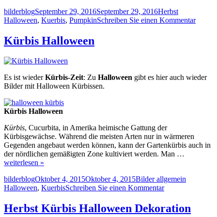
Autor
Veröffentlicht
Kategorien
Schlagwörte
bilderblog
September 29, 2016
September 29, 2016
Herbst
am
zu
Halloween
,
Kuerbis
,
Pumpkin
Schreiben Sie einen Kommentar
Kürbis
im
Kürbis Halloween
Herbst
zu
Hallo
Es ist wieder
Kürbis-Zeit
: Zu
Halloween
gibt es hier auch wieder
Bilder mit Halloween Kürbissen.
Kürbis Halloween
Kürbis
, Cucurbita, in Amerika heimische Gattung der
Kürbisgewächse. Während die meisten Arten nur in wärmeren
Gegenden angebaut werden können, kann der Gartenkürbis auch in
der nördlichen gemäßigten Zone kultiviert werden. Man …
weiterlesen »
Autor
Veröffentlicht
Kategorien
Schlagwör
bilderblog
Oktober 4, 2015
Oktober 4, 2015
Bilder allgemein
am
zu
Halloween
,
Kuerbis
Schreiben Sie einen Kommentar
Kürbis
Halloween
Herbst Kürbis Halloween Dekoration