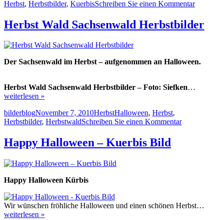
am
zu
Herbst
,
Herbstbilder
,
Kuerbis
Schreiben Sie einen Kommentar
Kürbis
–
Herbst Wald Sachsenwald Herbstbilder
Herbst
Bilder
Hallow
Der Sachsenwald im Herbst – aufgenommen an Halloween.
Herbst Wald Sachsenwald Herbstbilder – Foto: Siefken
…
weiterlesen »
Autor
Veröffentlicht
Kategorien
Schlagwörter
bilderblog
November 7, 2010
Herbst
Halloween
,
Herbst
,
am
zu
Herbstbilder
,
Herbstwald
Schreiben Sie einen Kommentar
Herbst
Wald
Happy Halloween – Kuerbis Bild
Sachsenwal
Herbstbilder
Happy Halloween Kürbis
Wir wünschen fröhliche Halloween und einen schönen Herbst…
weiterlesen »