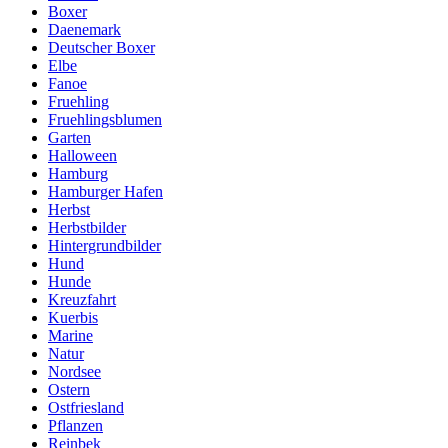
Boxer
Daenemark
Deutscher Boxer
Elbe
Fanoe
Fruehling
Fruehlingsblumen
Garten
Halloween
Hamburg
Hamburger Hafen
Herbst
Herbstbilder
Hintergrundbilder
Hund
Hunde
Kreuzfahrt
Kuerbis
Marine
Natur
Nordsee
Ostern
Ostfriesland
Pflanzen
Reinbek