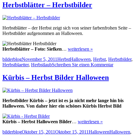
Halloween
Herbstblätter – Herbstbilder
Herbstblätter – der Herbst zeigt sich von seiner farbenfrohen Seite –
Herbstbilder aufgenommen an Halloween.
Herbstblätter – Foto: Siefken
…
weiterlesen »
Autor
Veröffentlicht
Kategorien
Schlagwörter
bilderblog
November 5, 2011
Herbst
Halloween
,
Herbst
,
Herbstbilder
,
am
zu
Herbstblaetter
,
Herbstlaub
Schreiben Sie einen Kommentar
Herbstblätt
–
Kürbis – Herbst Bilder Halloween
Herbstbilde
Herbstbilder Kürbis – jetzt ist es ja nicht mehr lange hin bis
Halloween. Von daher hier ein schönes Kürbis Herbst Bild
Kürbis – Herbst Halloween Bilder
…
weiterlesen »
Autor
Veröffentlicht
Kategorien
Schlagwörter
bilderblog
Oktober 15, 2011
Oktober 15, 2011
Halloween
Halloween
,