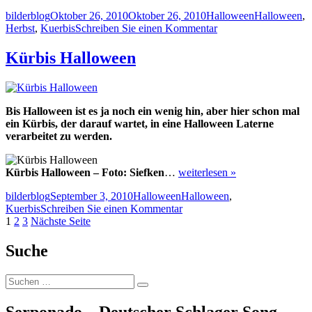
Autor
Veröffentlicht
Kategorien
Schlagwörter
bilderblog
Oktober 26, 2010
Oktober 26, 2010
Halloween
Halloween
,
am
zu
Herbst
,
Kuerbis
Schreiben Sie einen Kommentar
Happy
Halloween
Kürbis Halloween
–
Kuerbis
Bild
Bis Halloween ist es ja noch ein wenig hin, aber hier schon mal
ein Kürbis, der darauf wartet, in eine Halloween Laterne
verarbeitet zu werden.
Kürbis Halloween – Foto: Siefken
…
weiterlesen »
Autor
Veröffentlicht
Kategorien
Schlagwörter
bilderblog
September 3, 2010
Halloween
Halloween
,
am
zu
Kuerbis
Schreiben Sie einen Kommentar
Seitennummerierung
Seite
Seite
Seite
Kürbis
1
2
3
Nächste Seite
Halloween
der
Suche
Beiträge
Suche
Suchen
nach:
Serponado – Deutscher Schlager Song