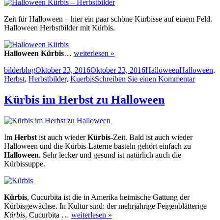
Zeit für Halloween – hier ein paar schöne Kürbisse auf einem Feld.
Halloween Herbstbilder mit Kürbis.
Halloween Kürbis
…
weiterlesen »
Autor
Veröffentlicht
Kategorien
Schlagwörter
bilderblog
Oktober 23, 2016
Oktober 23, 2016
Halloween
Halloween
,
am
zu
Herbst
,
Herbstbilder
,
Kuerbis
Schreiben Sie einen Kommentar
Hallow
Kürbis
Kürbis im Herbst zu Halloween
–
Herbstbi
Im
Herbst
ist auch wieder
Kürbis
-Zeit. Bald ist auch wieder
Halloween und die Kürbis-Laterne basteln gehört einfach zu
Halloween
. Sehr lecker und gesund ist natürlich auch die
Kürbissuppe.
Kürbis
, Cucurbita ist die in Amerika heimische Gattung der
Kürbisgewächse. In Kultur sind: der mehrjährige Feigenblätterige
Kürbis
, Cucurbita …
weiterlesen »