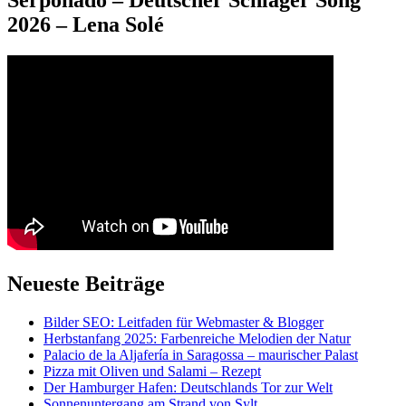
2026 – Lena Solé
Neueste Beiträge
Bilder SEO: Leitfaden für Webmaster & Blogger
Herbstanfang 2025: Farbenreiche Melodien der Natur
Palacio de la Aljafería in Saragossa – maurischer Palast
Pizza mit Oliven und Salami – Rezept
Der Hamburger Hafen: Deutschlands Tor zur Welt
Sonnenuntergang am Strand von Sylt