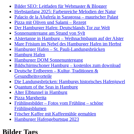
Bilder SEO: Leitfaden für Webmaster & Blogger
Herbstanfang 2025: Farbenreiche Melodien der Natur
Palacio de la Aljafería in Saragossa – maurischer Palast
Pizza mit Oliven und Salami – Rezept
Der Hamburger Hafen: Deutschlands Tor zur Welt
Sonnenuntergang am Strand von Sylt
Alstertanne in Hamburg – Weihnachtsbaum auf der Alster
Mare Frisium im Nebel des Hamburger Hafen im Herbst
Hamburger Hafen – St. Pauli-Landungsbrücken
Hamburg Hafen
Hamburger DOM Sonnenuntergang
Bildschirmschoner Hamburg – kostenlos zum download
Deutsche Erdbeeren – Kultur, Traditionen &
Gesundheitsvorteile
Die Landungsbrücken: Hamburgs historisches Hafenjuwel
Quantum of the Seas in Hamburg
Alter Elbtunnel in Hamburg
Pizza Margherita
Frühlingsbilder – Fotos vom Frühling – schöne
Frühlingsblumen
Frischer Kaffee mit Kaffeemühle gemahlen
Hamburger Hafengeburtstag 2023
Bilder Tags