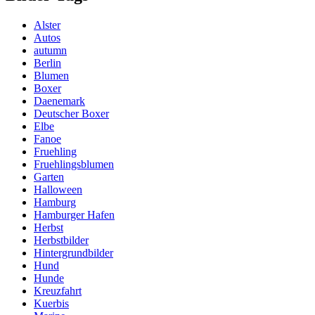
Alster
Autos
autumn
Berlin
Blumen
Boxer
Daenemark
Deutscher Boxer
Elbe
Fanoe
Fruehling
Fruehlingsblumen
Garten
Halloween
Hamburg
Hamburger Hafen
Herbst
Herbstbilder
Hintergrundbilder
Hund
Hunde
Kreuzfahrt
Kuerbis