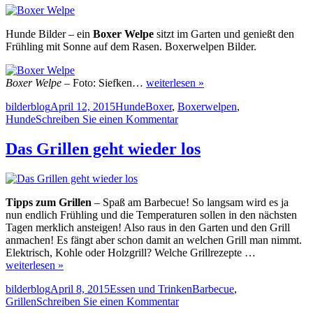
Hunde Bilder – ein
Boxer Welpe
sitzt im Garten und genießt den
Frühling mit Sonne auf dem Rasen. Boxerwelpen Bilder.
Boxer Welpe
– Foto: Siefken…
weiterlesen »
Autor
Veröffentlicht
Kategorien
Schlagwörter
bilderblog
April 12, 2015
Hunde
Boxer
,
Boxerwelpen
,
am
zu
Hunde
Schreiben Sie einen Kommentar
Boxer
Welpe
Das Grillen geht wieder los
Tipps zum Grillen
– Spaß am Barbecue! So langsam wird es ja
nun endlich Frühling und die Temperaturen sollen in den nächsten
Tagen merklich ansteigen! Also raus in den Garten und den Grill
anmachen! Es fängt aber schon damit an welchen Grill man nimmt.
Elektrisch, Kohle oder Holzgrill? Welche Grillrezepte …
weiterlesen »
Autor
Veröffentlicht
Kategorien
Schlagwörter
bilderblog
April 8, 2015
Essen und Trinken
Barbecue
,
am
zu
Grillen
Schreiben Sie einen Kommentar