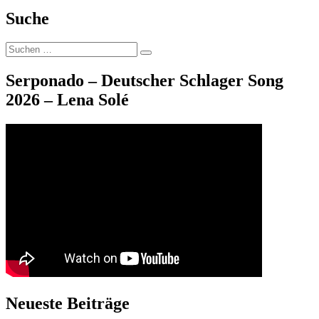
Das
Grillen
Suche
geht
wieder
Suche
los
Suchen
nach:
Serponado – Deutscher Schlager Song
2026 – Lena Solé
Neueste Beiträge