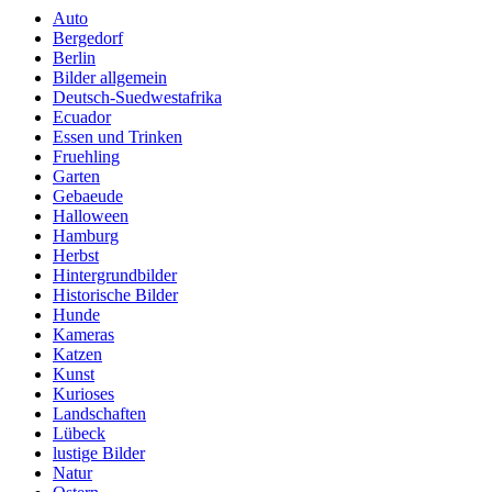
Auto
Bergedorf
Berlin
Bilder allgemein
Deutsch-Suedwestafrika
Ecuador
Essen und Trinken
Fruehling
Garten
Gebaeude
Halloween
Hamburg
Herbst
Hintergrundbilder
Historische Bilder
Hunde
Kameras
Katzen
Kunst
Kurioses
Landschaften
Lübeck
lustige Bilder
Natur