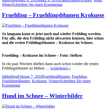
bilderblog
März 8, 2010
März 8, 2010
Landschaften
Schnee
,
Wald
,
am
zu
Winter
Schreiben Sie einen Kommentar
Neuschnee
im
Fruehling – Fruehlingsblumen Krokusse
Sachsenwald
So langsam kann es jetzt auch mal wieder Frühling werden.
Für alle, die den Frühling nicht abwarten können, hier schon
mal die ersten Frühlingsblumen – Krokusse im Schnee.
Fruehling – Krokusse im Schnee – Foto: Siefken
In ein paar Wochen dürften dann auch schon wieder die ersten
Frühlingsblumen zu blühen …
weiterlesen »
Autor
Veröffentlicht
Kategorien
Schlagwörter
bilderblog
Februar 7, 2010
Fruehling
Blumen
,
Fruehling
,
am
Fruehlingsblumen
,
Krokusse
,
Schnee
Schreiben Sie einen
zu
Kommentar
Fruehling
–
Hund im Schnee – Winterbilder
Fruehlingsblumen
Krokusse