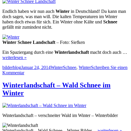
Endlich haben wir nun auch
Winter
in Deutschland! Da kann man
doch sagen, was man will. Die kalten Temperaturen im Winter
haben doch etwas für sich. Ein Winter ohne Kälte und
Schnee
gefällt mir zumindest nicht.
Winter Schnee Landschaft
– Foto: Siefken
Ein Spaziergang durch eine
Winterlandschaft
macht doch auch …
weiterlesen »
Autor
Veröffentlicht
Kategorien
Schlagwörter
bilderblog
Januar 24, 2014
Winter
Schnee
,
Winter
Schreiben Sie einen
am
zu
Kommentar
Winter
Schnee
Winterlandschaft – Wald Schnee im
Landschaft
Winter
Winterlandschaft – verschneiter Wald im Winter – Winterbilder
Winterlandschaft – Wald Schnee – Winter Bilder…
weiterlesen »