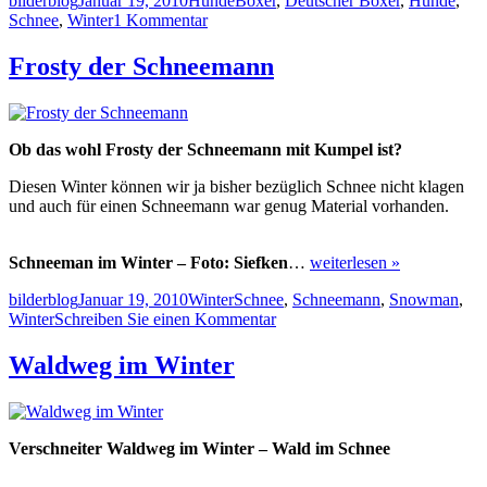
bilderblog
Januar 19, 2010
Hunde
Boxer
,
Deutscher Boxer
,
Hunde
,
am
zu
Schnee
,
Winter
1 Kommentar
Boxer
–
Frosty der Schneemann
Hund
im
Schnee
–
Ob das wohl Frosty der Schneemann mit Kumpel ist?
Hundebilder
Diesen Winter können wir ja bisher bezüglich Schnee nicht klagen
und auch für einen Schneemann war genug Material vorhanden.
Schneeman im Winter – Foto: Siefken
…
weiterlesen »
Autor
Veröffentlicht
Kategorien
Schlagwörter
bilderblog
Januar 19, 2010
Winter
Schnee
,
Schneemann
,
Snowman
,
am
zu
Winter
Schreiben Sie einen Kommentar
Frosty
der
Waldweg im Winter
Schneemann
Verschneiter Waldweg im Winter – Wald im Schnee