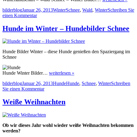
Autor
Veröffentlicht
Kategorien
Schlagwörter
bilderblog
Januar 26, 2013
Winter
Schnee
,
Wald
,
Winter
Schreiben Sie
am
zu
einen Kommentar
Winterlandschaft
–
Hunde im Winter – Hundebilder Schnee
Wald
Schnee
im
Winter
Hunde Bilder Winter – diese Hunde genießen den Spaziergang im
Schnee
Hunde Winter Bilder…
weiterlesen »
Autor
Veröffentlicht
Kategorien
Schlagwörter
bilderblog
Januar 26, 2013
Hunde
Hunde
,
Schnee
,
Winter
Schreiben
am
zu
Sie einen Kommentar
Hunde
im
Weiße Weihnachten
Winter
–
Hundebilder
Schnee
Ob wir dieses Jahr wohl wieder weiße Weihnachten bekommen
werden?