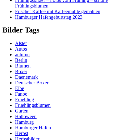
Frühlingsbilder – Fotos vom Frühling – schöne
Frühlingsblumen
Frischer Kaffee mit Kaffeemühle gemahlen
Hamburger Hafengeburtstag 2023
Bilder Tags
Alster
Autos
autumn
Berlin
Blumen
Boxer
Daenemark
Deutscher Boxer
Elbe
Fanoe
Fruehling
Fruehlingsblumen
Garten
Halloween
Hamburg
Hamburger Hafen
Herbst
Herbstbilder