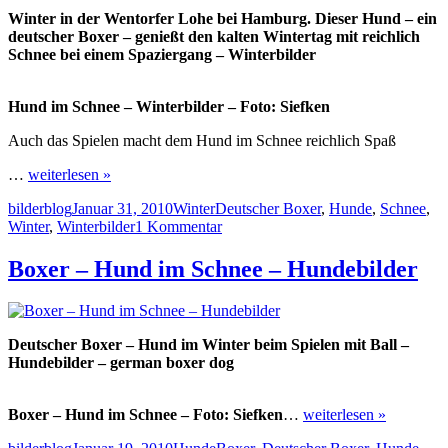
Winter in der Wentorfer Lohe bei Hamburg. Dieser Hund – ein
deutscher Boxer – genießt den kalten Wintertag mit reichlich
Schnee bei einem Spaziergang – Winterbilder
Hund im Schnee – Winterbilder – Foto: Siefken
Auch das Spielen macht dem Hund im Schnee reichlich Spaß
…
weiterlesen »
Autor
Veröffentlicht
Kategorien
Schlagwörter
bilderblog
Januar 31, 2010
Winter
Deutscher Boxer
,
Hunde
,
Schnee
,
am
zu
Winter
,
Winterbilder
1 Kommentar
Hund
im
Boxer – Hund im Schnee – Hundebilder
Schnee
–
Winterbilder
Deutscher Boxer – Hund im Winter beim Spielen mit Ball –
Hundebilder – german boxer dog
Boxer – Hund im Schnee – Foto: Siefken
…
weiterlesen »
Autor
Veröffentlicht
Kategorien
Schlagwörter