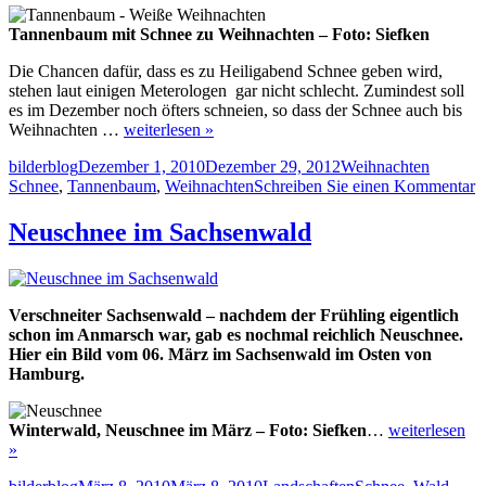
Tannenbaum mit Schnee zu Weihnachten – Foto: Siefken
Die Chancen dafür, dass es zu Heiligabend Schnee geben wird,
stehen laut einigen Meterologen gar nicht schlecht. Zumindest soll
es im Dezember noch öfters schneien, so dass der Schnee auch bis
Weihnachten …
weiterlesen »
Autor
Veröffentlicht
Kategorien
Schlagw
bilderblog
Dezember 1, 2010
Dezember 29, 2012
Weihnachten
am
z
Schnee
,
Tannenbaum
,
Weihnachten
Schreiben Sie einen Kommentar
W
W
Neuschnee im Sachsenwald
Verschneiter Sachsenwald – nachdem der Frühling eigentlich
schon im Anmarsch war, gab es nochmal reichlich Neuschnee.
Hier ein Bild vom 06. März im Sachsenwald im Osten von
Hamburg.
Winterwald, Neuschnee im März – Foto: Siefken
…
weiterlesen
»
Autor
Veröffentlicht
Kategorien
Schlagwörter