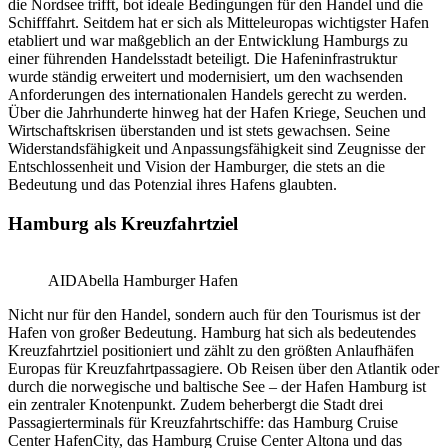
die Nordsee trifft, bot ideale Bedingungen für den Handel und die
Schifffahrt. Seitdem hat er sich als Mitteleuropas wichtigster Hafen
etabliert und war maßgeblich an der Entwicklung Hamburgs zu
einer führenden Handelsstadt beteiligt. Die Hafeninfrastruktur
wurde ständig erweitert und modernisiert, um den wachsenden
Anforderungen des internationalen Handels gerecht zu werden.
Über die Jahrhunderte hinweg hat der Hafen Kriege, Seuchen und
Wirtschaftskrisen überstanden und ist stets gewachsen. Seine
Widerstandsfähigkeit und Anpassungsfähigkeit sind Zeugnisse der
Entschlossenheit und Vision der Hamburger, die stets an die
Bedeutung und das Potenzial ihres Hafens glaubten.
Hamburg als Kreuzfahrtziel
AIDAbella Hamburger Hafen
Nicht nur für den Handel, sondern auch für den Tourismus ist der
Hafen von großer Bedeutung. Hamburg hat sich als bedeutendes
Kreuzfahrtziel positioniert und zählt zu den größten Anlaufhäfen
Europas für Kreuzfahrtpassagiere. Ob Reisen über den Atlantik oder
durch die norwegische und baltische See – der Hafen Hamburg ist
ein zentraler Knotenpunkt. Zudem beherbergt die Stadt drei
Passagierterminals für Kreuzfahrtschiffe: das Hamburg Cruise
Center HafenCity, das Hamburg Cruise Center Altona und das