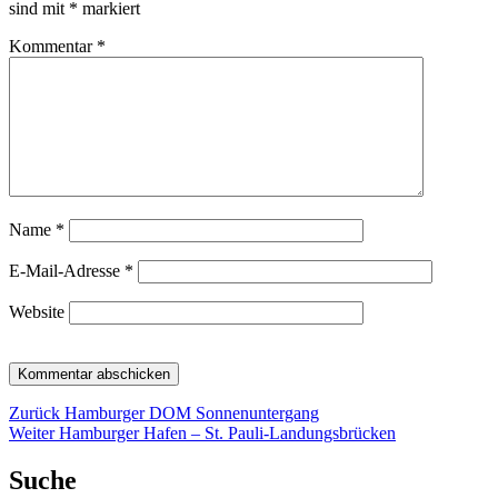
sind mit
*
markiert
Kommentar
*
Name
*
E-Mail-Adresse
*
Website
Beitragsnavigation
Vorheriger
Zurück
Hamburger DOM Sonnenuntergang
Nächster
Beitrag:
Weiter
Hamburger Hafen – St. Pauli-Landungsbrücken
Beitrag:
Suche