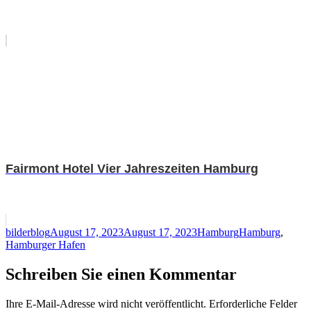
Fairmont Hotel Vier Jahreszeiten Hamburg
Autor
Veröffentlicht
Kategorien
Schlagwörter
bilderblog
August 17, 2023
August 17, 2023
Hamburg
Hamburg
,
am
Hamburger Hafen
Schreiben Sie einen Kommentar
Ihre E-Mail-Adresse wird nicht veröffentlicht.
Erforderliche Felder