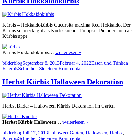
Kürbis Hokkaidokürbis
Kürbiskerne
Kürbis – Hokkaidokürbis Cucurbita maxima Red Hokkaido. Der
Kürbis schmeckt gut als Kürbiskuchen Pumpkin Pie oder auch als
Kürbissuppe.
Kürbis Hokkaidokürbis…
weiterlesen »
Autor
Veröffentlicht
Kategorien
Schla
bilderblog
September 8, 2013
Februar 4, 2022
Essen und Trinken
am
zu
Kuerbis
Schreiben Sie einen Kommentar
Kürbis
Hokkaidokürbis
Herbst Kürbis Halloween Dekoration
Herbst Bilder – Halloween Kürbis Dekoration im Garten
Herbst Kürbis Halloween
…
weiterlesen »
Autor
Veröffentlicht
Kategorien
Schlagwörter
bilderblog
Juli 17, 2013
Halloween
Garten
,
Halloween
,
Herbst
,
am
zu
Kuerbis
Schreiben Sie einen Kommentar