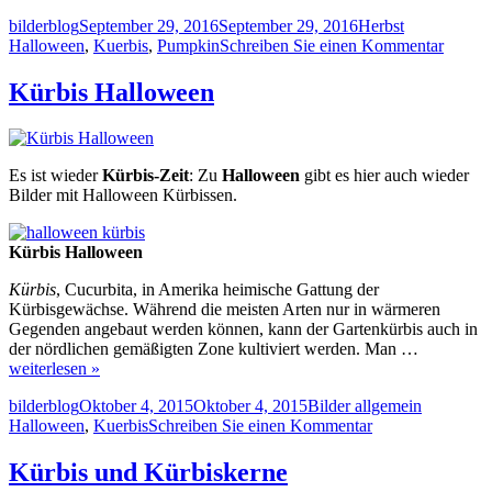
Autor
Veröffentlicht
Kategorien
Schlagwörte
bilderblog
September 29, 2016
September 29, 2016
Herbst
am
zu
Halloween
,
Kuerbis
,
Pumpkin
Schreiben Sie einen Kommentar
Kürbis
im
Kürbis Halloween
Herbst
zu
Hallo
Es ist wieder
Kürbis-Zeit
: Zu
Halloween
gibt es hier auch wieder
Bilder mit Halloween Kürbissen.
Kürbis Halloween
Kürbis
, Cucurbita, in Amerika heimische Gattung der
Kürbisgewächse. Während die meisten Arten nur in wärmeren
Gegenden angebaut werden können, kann der Gartenkürbis auch in
der nördlichen gemäßigten Zone kultiviert werden. Man …
weiterlesen »
Autor
Veröffentlicht
Kategorien
Schlagwör
bilderblog
Oktober 4, 2015
Oktober 4, 2015
Bilder allgemein
am
zu
Halloween
,
Kuerbis
Schreiben Sie einen Kommentar
Kürbis
Halloween
Kürbis und Kürbiskerne