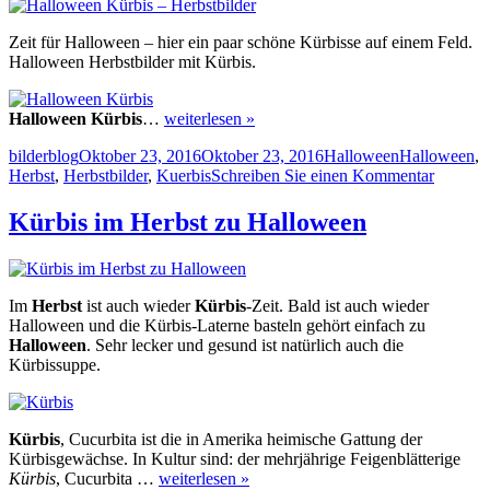
Zeit für Halloween – hier ein paar schöne Kürbisse auf einem Feld.
Halloween Herbstbilder mit Kürbis.
Halloween Kürbis
…
weiterlesen »
Autor
Veröffentlicht
Kategorien
Schlagwörter
bilderblog
Oktober 23, 2016
Oktober 23, 2016
Halloween
Halloween
,
am
zu
Herbst
,
Herbstbilder
,
Kuerbis
Schreiben Sie einen Kommentar
Hallow
Kürbis
Kürbis im Herbst zu Halloween
–
Herbstbi
Im
Herbst
ist auch wieder
Kürbis
-Zeit. Bald ist auch wieder
Halloween und die Kürbis-Laterne basteln gehört einfach zu
Halloween
. Sehr lecker und gesund ist natürlich auch die
Kürbissuppe.
Kürbis
, Cucurbita ist die in Amerika heimische Gattung der
Kürbisgewächse. In Kultur sind: der mehrjährige Feigenblätterige
Kürbis
, Cucurbita …
weiterlesen »