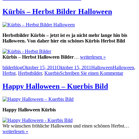
Herbst
Kürbis
Kürbis – Herbst Bilder Halloween
Halloween
Dekoration
Herbstbilder Kürbis – jetzt ist es ja nicht mehr lange hin bis
Halloween. Von daher hier ein schönes Kürbis Herbst Bild
Kürbis – Herbst Halloween Bilder
…
weiterlesen »
Autor
Veröffentlicht
Kategorien
Schlagwörter
bilderblog
Oktober 15, 2011
Oktober 15, 2011
Halloween
Halloween
,
am
zu
Herbst
,
Herbstbilder
,
Kuerbis
Schreiben Sie einen Kommentar
Kürbis
–
Happy Halloween – Kuerbis Bild
Herbst
Bilder
Hallow
Happy Halloween Kürbis
Wir wünschen fröhliche Halloween und einen schönen Herbst…
weiterlesen »