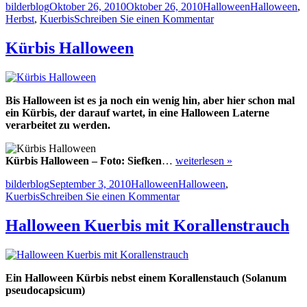
Autor
Veröffentlicht
Kategorien
Schlagwörter
bilderblog
Oktober 26, 2010
Oktober 26, 2010
Halloween
Halloween
,
am
zu
Herbst
,
Kuerbis
Schreiben Sie einen Kommentar
Happy
Halloween
Kürbis Halloween
–
Kuerbis
Bild
Bis Halloween ist es ja noch ein wenig hin, aber hier schon mal
ein Kürbis, der darauf wartet, in eine Halloween Laterne
verarbeitet zu werden.
Kürbis Halloween – Foto: Siefken
…
weiterlesen »
Autor
Veröffentlicht
Kategorien
Schlagwörter
bilderblog
September 3, 2010
Halloween
Halloween
,
am
zu
Kuerbis
Schreiben Sie einen Kommentar
Kürbis
Halloween
Halloween Kuerbis mit Korallenstrauch
Ein Halloween Kürbis nebst einem Korallenstauch (Solanum
pseudocapsicum)