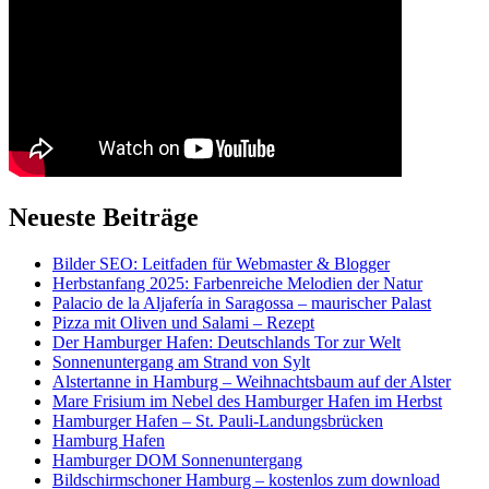
Neueste Beiträge
Bilder SEO: Leitfaden für Webmaster & Blogger
Herbstanfang 2025: Farbenreiche Melodien der Natur
Palacio de la Aljafería in Saragossa – maurischer Palast
Pizza mit Oliven und Salami – Rezept
Der Hamburger Hafen: Deutschlands Tor zur Welt
Sonnenuntergang am Strand von Sylt
Alstertanne in Hamburg – Weihnachtsbaum auf der Alster
Mare Frisium im Nebel des Hamburger Hafen im Herbst
Hamburger Hafen – St. Pauli-Landungsbrücken
Hamburg Hafen
Hamburger DOM Sonnenuntergang
Bildschirmschoner Hamburg – kostenlos zum download