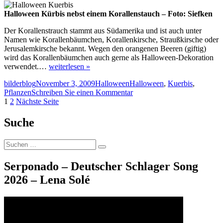
Halloween Kürbis nebst einem Korallenstauch – Foto: Siefken
Der Korallenstrauch stammt aus Südamerika und ist auch unter
Namen wie Korallenbäumchen, Korallenkirsche, Straußkirsche oder
Jerusalemkirsche bekannt. Wegen den orangenen Beeren (giftig)
wird das Korallenbäumchen auch gerne als Halloween-Dekoration
verwendet.…
weiterlesen »
Autor
Veröffentlicht
Kategorien
Schlagwörter
bilderblog
November 3, 2009
Halloween
Halloween
,
Kuerbis
,
am
zu
Pflanzen
Schreiben Sie einen Kommentar
Seitennummerierung
Seite
Seite
Halloween
1
2
Nächste Seite
Kuerbis
der
mit
Suche
Beiträge
Korallenstrauch
Suche
Suchen
nach:
Serponado – Deutscher Schlager Song
2026 – Lena Solé