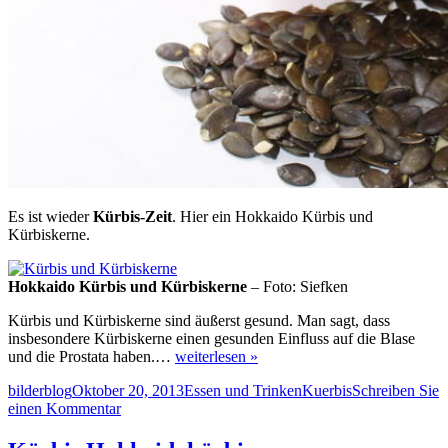
Es ist wieder
Kürbis-Zeit
. Hier ein Hokkaido Kürbis und
Kürbiskerne.
Hokkaido Kürbis und Kürbiskerne
– Foto: Siefken
Kürbis und Kürbiskerne sind äußerst gesund. Man sagt, dass
insbesondere Kürbiskerne einen gesunden Einfluss auf die Blase
und die Prostata haben.…
weiterlesen »
Autor
Veröffentlicht
Kategorien
Schlagwörter
bilderblog
Oktober 20, 2013
Essen und Trinken
Kuerbis
Schreiben Sie
am
zu
einen Kommentar
Kürbis
und