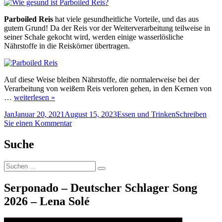
Parboiled Reis
hat viele gesundheitliche Vorteile, und das aus
gutem Grund! Da der Reis vor der Weiterverarbeitung teilweise in
seiner Schale gekocht wird, werden einige wasserlösliche
Nährstoffe in die Reiskörner übertragen.
Auf diese Weise bleiben Nährstoffe, die normalerweise bei der
Verarbeitung von weißem Reis verloren gehen, in den Kernen von
…
weiterlesen »
Autor
Veröffentlicht
Kategorien
Jan
Januar 20, 2021
August 15, 2023
Essen und Trinken
Schreiben
am
zu
Sie einen Kommentar
Wie
gesund
Suche
ist
Parboiled
Suche
Reis?
Suchen
nach:
Serponado – Deutscher Schlager Song
2026 – Lena Solé