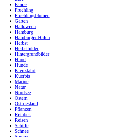
Fanoe
Fruehling
Fruehlingsblumen
Garten
Halloween
Hamburg
Hamburger Hafen
Herbst
Herbstbilder
Hintergrundbilder
Hund
Hunde
Kreuzfahrt
Kuerbis
Marine
Natur
Nordsee
Ostern
Ostfriesland
Pflanzen
Reinbek
Reisen
Schiffe
Schnee
Sommer