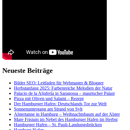
Neueste Beiträge
Bilder SEO: Leitfaden für Webmaster & Blogger
Herbstanfang 2025: Farbenreiche Melodien der Natur
Palacio de la Aljafería in Saragossa – maurischer Palast
Pizza mit Oliven und Salami – Rezept
Der Hamburger Hafen: Deutschlands Tor zur Welt
Sonnenuntergang am Strand von Sylt
Alstertanne in Hamburg – Weihnachtsbaum auf der Alster
Mare Frisium im Nebel des Hamburger Hafen im Herbst
Hamburger Hafen – St. Pauli-Landungsbrücken
Hamburg Hafen