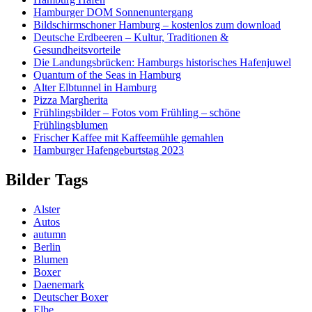
Hamburger DOM Sonnenuntergang
Bildschirmschoner Hamburg – kostenlos zum download
Deutsche Erdbeeren – Kultur, Traditionen &
Gesundheitsvorteile
Die Landungsbrücken: Hamburgs historisches Hafenjuwel
Quantum of the Seas in Hamburg
Alter Elbtunnel in Hamburg
Pizza Margherita
Frühlingsbilder – Fotos vom Frühling – schöne
Frühlingsblumen
Frischer Kaffee mit Kaffeemühle gemahlen
Hamburger Hafengeburtstag 2023
Bilder Tags
Alster
Autos
autumn
Berlin
Blumen
Boxer
Daenemark
Deutscher Boxer
Elbe