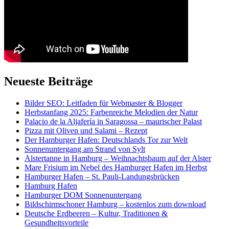
Neueste Beiträge
Bilder SEO: Leitfaden für Webmaster & Blogger
Herbstanfang 2025: Farbenreiche Melodien der Natur
Palacio de la Aljafería in Saragossa – maurischer Palast
Pizza mit Oliven und Salami – Rezept
Der Hamburger Hafen: Deutschlands Tor zur Welt
Sonnenuntergang am Strand von Sylt
Alstertanne in Hamburg – Weihnachtsbaum auf der Alster
Mare Frisium im Nebel des Hamburger Hafen im Herbst
Hamburger Hafen – St. Pauli-Landungsbrücken
Hamburg Hafen
Hamburger DOM Sonnenuntergang
Bildschirmschoner Hamburg – kostenlos zum download
Deutsche Erdbeeren – Kultur, Traditionen &
Gesundheitsvorteile