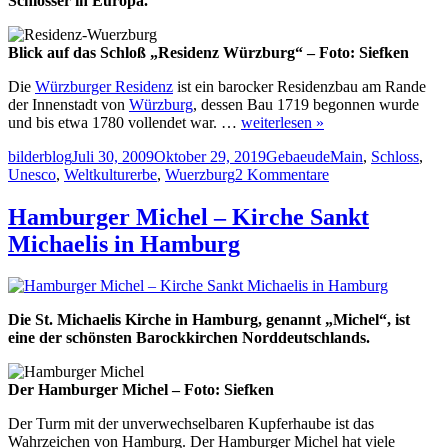
Schlösser in Europa.
Blick auf das Schloß „Residenz Würzburg“ – Foto: Siefken
Die
Würzburger Residenz
ist ein barocker Residenzbau am Rande
der Innenstadt von
Würzburg
, dessen Bau 1719 begonnen wurde
und bis etwa 1780 vollendet war. …
weiterlesen »
Autor
Veröffentlicht
Kategorien
Schlagwörter
bilderblog
Juli 30, 2009
Oktober 29, 2019
Gebaeude
Main
,
Schloss
,
am
zu
Unesco
,
Weltkulturerbe
,
Wuerzburg
2 Kommentare
Wuerzburger
Residenz
Hamburger Michel – Kirche Sankt
–
Michaelis in Hamburg
Weltkulturerbe
Unesco
Die St. Michaelis Kirche in Hamburg, genannt „Michel“, ist
eine der schönsten Barockkirchen Norddeutschlands.
Der Hamburger Michel – Foto: Siefken
Der Turm mit der unverwechselbaren Kupferhaube ist das
Wahrzeichen von Hamburg. Der Hamburger Michel hat viele