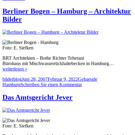
Hamburg
–
Berliner Bogen – Hamburg – Architektur
Jenisch-
Bilder
Haus
Foto: E. Siefken
BRT Architekten – Bothe Richter Teherani
Bürohaus mit Mischwasserrückhaltebecken in Hamburg…
weiterlesen »
Autor
Veröffentlicht
Kategorien
Schlagwörter
bilderblog
Juni 28, 2007
Februar 9, 2022
Gebaeude
am
zu
Hamburg
Schreiben Sie einen Kommentar
Berliner
Bogen
Das Amtsgericht Jever
–
Hamburg
–
Architektur
Bilder
Foto: E. Siefken