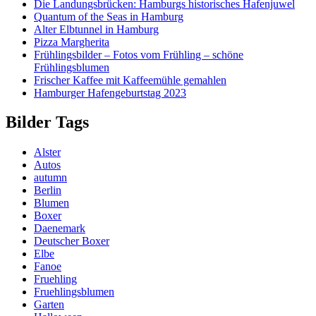
Die Landungsbrücken: Hamburgs historisches Hafenjuwel
Quantum of the Seas in Hamburg
Alter Elbtunnel in Hamburg
Pizza Margherita
Frühlingsbilder – Fotos vom Frühling – schöne
Frühlingsblumen
Frischer Kaffee mit Kaffeemühle gemahlen
Hamburger Hafengeburtstag 2023
Bilder Tags
Alster
Autos
autumn
Berlin
Blumen
Boxer
Daenemark
Deutscher Boxer
Elbe
Fanoe
Fruehling
Fruehlingsblumen
Garten