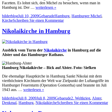
Facetten. Es lohnt sich, den Michel zu besuchen, wenn man in
Hamburg ist. Der …
weiterlesen »
Autor
Veröffentlicht
Kategorien
Schlagwörter
bilderblog
Juli 10, 2009
Gebaeude
Hamburg
,
Hamburger Michel
,
am
zu
Kirche
Schreiben Sie einen Kommentar
Hamburger
Michel
Nikolaikirche in Hamburg
–
Kirche
Sankt
Michaelis
Ausblick vom Turm der
Nikolaikirche
in Hamburg auf die
in
Alster und das Hamburger Rathaus.
Hamburg
Hamburg Nikolaikirche – Bick auf Alster. Foto: Siefken
Die ehemalige Hauptkirche in Hamburg Sankt Nikolai mit dem
vierthöchsten Kirchturm der Welt war Zielpunkt der Luftangriffe im
Hamburger Feuersturm (Operation Gomorrha) und brannte im Juli
1943 aus. …
weiterlesen »
Autor
Veröffentlicht
Kategorien
Schlagwörter
bilderblog
Juli 8, 2009
Juli 8, 2009
Gebaeude
2. Weltkrieg
,
Alster
,
am
zu
Denkmal
,
Hamburg
,
Nikolaikirche
Schreiben Sie einen Kommentar
Ni
in