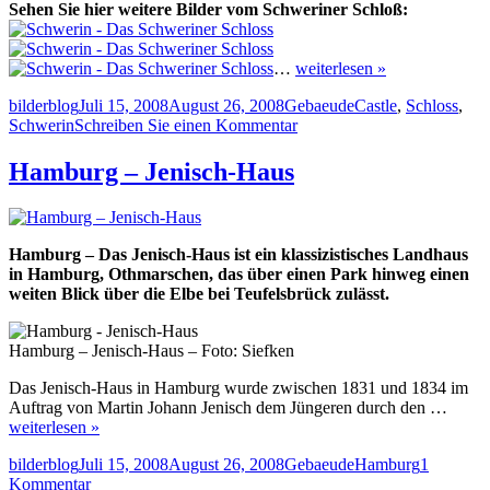
Sehen Sie hier weitere Bilder vom Schweriner Schloß:
…
weiterlesen »
Autor
Veröffentlicht
Kategorien
Schlagwörter
bilderblog
Juli 15, 2008
August 26, 2008
Gebaeude
Castle
,
Schloss
,
am
zu
Schwerin
Schreiben Sie einen Kommentar
Schwerin
–
Hamburg – Jenisch-Haus
Das
Schweriner
Schloss
Hamburg – Das Jenisch-Haus ist ein klassizistisches Landhaus
in Hamburg, Othmarschen, das über einen Park hinweg einen
weiten Blick über die Elbe bei Teufelsbrück zulässt.
Hamburg – Jenisch-Haus – Foto: Siefken
Das Jenisch-Haus in Hamburg wurde zwischen 1831 und 1834 im
Auftrag von Martin Johann Jenisch dem Jüngeren durch den …
weiterlesen »
Autor
Veröffentlicht
Kategorien
Schlagwörter
bilderblog
Juli 15, 2008
August 26, 2008
Gebaeude
Hamburg
1
am
zu
Kommentar