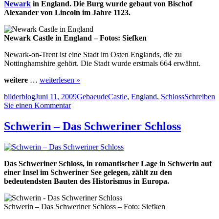
Newark
in England. Die Burg wurde gebaut von Bischof
Alexander von Lincoln im Jahre 1123.
Newark Castle in England – Fotos: Siefken
Newark-on-Trent ist eine Stadt im Osten Englands, die zu
Nottinghamshire gehört. Die Stadt wurde erstmals 664 erwähnt.
weitere
…
weiterlesen »
Autor
Veröffentlicht
Kategorien
Schlagwörter
bilderblog
Juni 11, 2009
Gebaeude
Castle
,
England
,
Schloss
Schreiben
am
zu
Sie einen Kommentar
Newark
Castle
Schwerin – Das Schweriner Schloss
–
England
Nottinghamshire
Das Schweriner Schloss, in romantischer Lage in Schwerin auf
einer Insel im Schweriner See gelegen, zählt zu den
bedeutendsten Bauten des Historismus in Europa.
Schwerin – Das Schweriner Schloss – Foto: Siefken