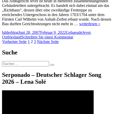
Das Amtsgericht Jever ist heute in mehreren zusammenhängenden
Gebäudeteilten untergebracht. Es handelt sich dabei einmal um das
„Richthaus“, dessen über eine zweiläufige Freitreppe zu
erreichendes Untergeschoss in den Jahren 1703/1704 unter dem
Fürsten Carl Wilhelm von Anhalt-Zerbst erbaut wurde. Nach dessen
Bau durften Gerichtssitzungen nicht mehr in …
weiterlesen »
Autor
Veröffentlicht
Kategorien
Schlagwörter
bilderblog
Juni 28, 2007
Februar 9, 2022
Gebaeude
Jever
,
am
zu
Ostfriesland
Schreiben Sie einen Kommentar
Seitennummerierung
Seite
Seite
Seite
Das
Vorherige Seite
1
2
3
Nächste Seite
Amtsgericht
der
Jever
Suche
Beiträge
Suche
Suchen
nach:
Serponado – Deutscher Schlager Song
2026 – Lena Solé