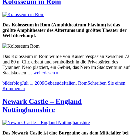
Kolosseum in Rom
H
Das Kolosseum in Rom (Amphitheatrum Flavium) ist das
größte Amphitheater des Altertums und größtes Theater der
Welt überhaupt.
Das Kolosseum in Rom wurde von Kaiser Vespasian zwischen 72
und 80 n. Chr. erbaut und symbolisch in die Privatgärten des
Tyrannen Nero platziert, ein Gebiet, das Nero im Stadtzentrum auf
Staatskosten …
weiterlesen »
Autor
Veröffentlicht
Kategorien
Schlagwörter
bilderblog
Juli 1, 2009
Gebaeude
Italien
,
Rom
Schreiben Sie einen
am
zu
Kommentar
Kolosseum
in
Newark Castle – England
Rom
Nottinghamshire
Das Newark Castle ist eine Burgruine aus dem Mittelalter bei