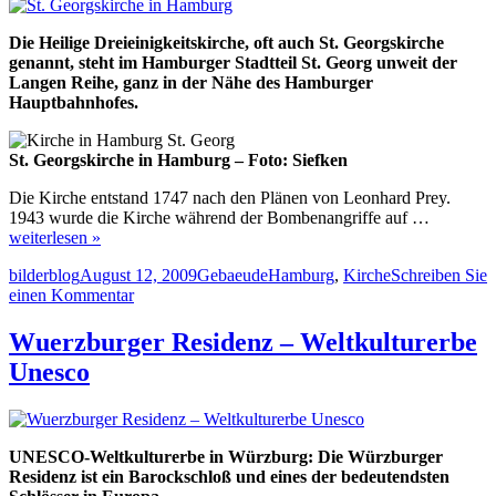
Die Heilige Dreieinigkeitskirche, oft auch St. Georgskirche
genannt, steht im Hamburger Stadtteil St. Georg unweit der
Langen Reihe, ganz in der Nähe des Hamburger
Hauptbahnhofes.
St. Georgskirche in Hamburg – Foto: Siefken
Die Kirche entstand 1747 nach den Plänen von Leonhard Prey.
1943 wurde die Kirche während der Bombenangriffe auf …
weiterlesen »
Autor
Veröffentlicht
Kategorien
Schlagwörter
bilderblog
August 12, 2009
Gebaeude
Hamburg
,
Kirche
Schreiben Sie
am
zu
einen Kommentar
St.
Georgskirche
Wuerzburger Residenz – Weltkulturerbe
in
Unesco
Hamburg
UNESCO-Weltkulturerbe in Würzburg: Die Würzburger
Residenz ist ein Barockschloß und eines der bedeutendsten