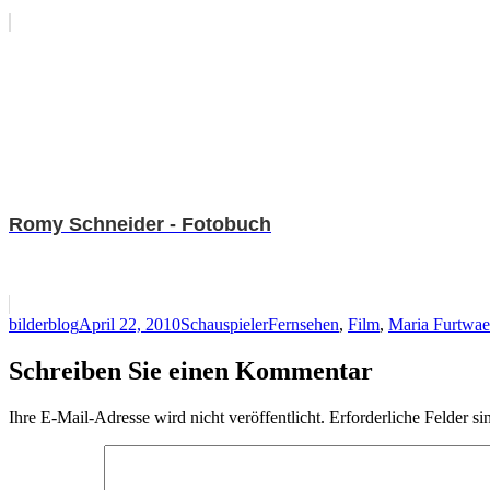
Romy Schneider - Fotobuch
Autor
Veröffentlicht
Kategorien
Schlagwörter
bilderblog
April 22, 2010
Schauspieler
Fernsehen
,
Film
,
Maria Furtwae
am
Schreiben Sie einen Kommentar
Ihre E-Mail-Adresse wird nicht veröffentlicht.
Erforderliche Felder si