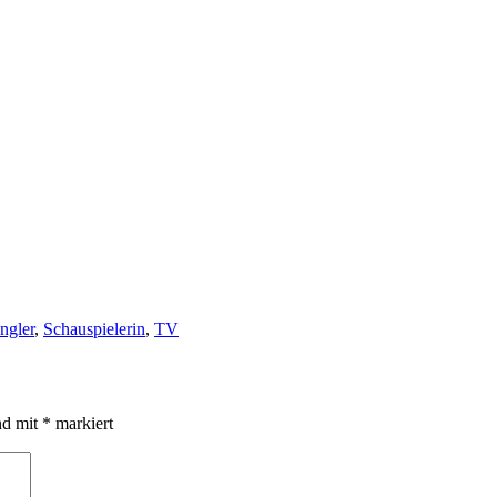
ngler
,
Schauspielerin
,
TV
nd mit
*
markiert