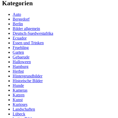
Kategorien
Auto
Bergedorf
Berlin
Bilder allgemein
Deutsch-Suedwestafrika
Ecuador
Essen und Trinken
Fruehling
Garten
Gebaeude
Halloween
Hamburg
Herbst
Hintergrundbilder
Historische Bilder
Hunde
Kameras
Katzen
Kunst
Kurioses
Landschaften
Lübeck