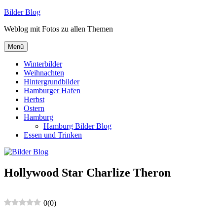
Zum
Bilder Blog
Inhalt
Weblog mit Fotos zu allen Themen
springen
Menü
Winterbilder
Weihnachten
Hintergrundbilder
Hamburger Hafen
Herbst
Ostern
Hamburg
Hamburg Bilder Blog
Essen und Trinken
Hollywood Star Charlize Theron
0
(
0
)