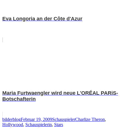
Eva Longoria an der Côte d'Azur
Maria Furtwaengler wird neue L'ORÉAL PARiS-
Botschafterin
Autor
Veröffentlicht
Kategorien
Schlagwörter
bilderblog
Februar 19, 2009
Schauspieler
Charlize Theron
,
am
Hollywood
,
Schauspielerin
,
Stars