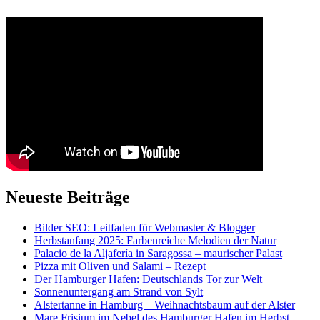
Neueste Beiträge
Bilder SEO: Leitfaden für Webmaster & Blogger
Herbstanfang 2025: Farbenreiche Melodien der Natur
Palacio de la Aljafería in Saragossa – maurischer Palast
Pizza mit Oliven und Salami – Rezept
Der Hamburger Hafen: Deutschlands Tor zur Welt
Sonnenuntergang am Strand von Sylt
Alstertanne in Hamburg – Weihnachtsbaum auf der Alster
Mare Frisium im Nebel des Hamburger Hafen im Herbst