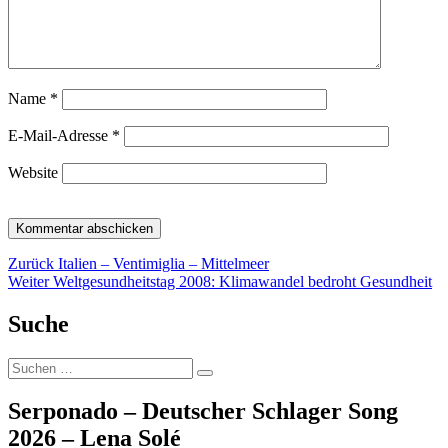
Name
*
E-Mail-Adresse
*
Website
Beitragsnavigation
Vorheriger
Zurück
Italien – Ventimiglia – Mittelmeer
Nächster
Beitrag:
Weiter
Weltgesundheitstag 2008: Klimawandel bedroht Gesundheit
Beitrag:
Suche
Suche
Suchen
nach:
Serponado – Deutscher Schlager Song
2026 – Lena Solé