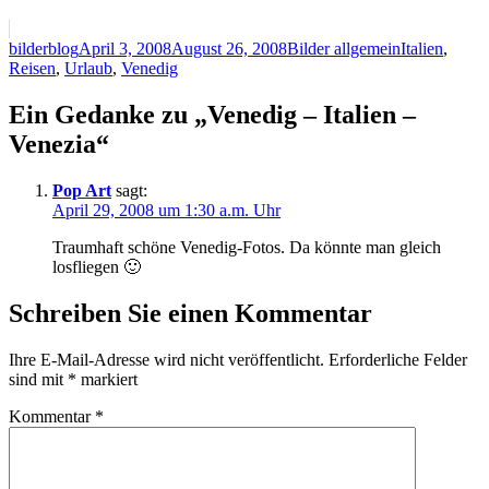
Autor
Veröffentlicht
Kategorien
Schlagwörte
bilderblog
April 3, 2008
August 26, 2008
Bilder allgemein
Italien
,
am
Reisen
,
Urlaub
,
Venedig
Ein Gedanke zu „Venedig – Italien –
Venezia“
Pop Art
sagt:
April 29, 2008 um 1:30 a.m. Uhr
Traumhaft schöne Venedig-Fotos. Da könnte man gleich
losfliegen 🙂
Schreiben Sie einen Kommentar
Ihre E-Mail-Adresse wird nicht veröffentlicht.
Erforderliche Felder
sind mit
*
markiert
Kommentar
*