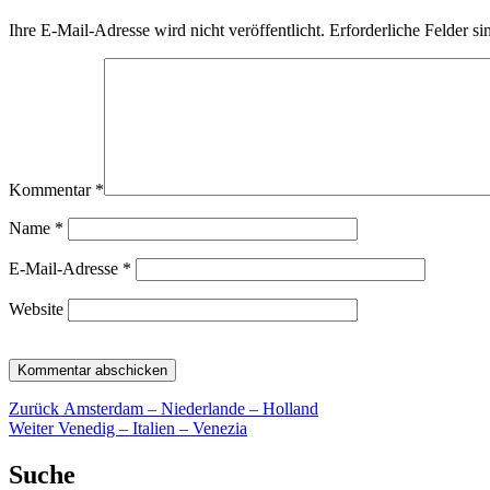
Ihre E-Mail-Adresse wird nicht veröffentlicht.
Erforderliche Felder si
Kommentar
*
Name
*
E-Mail-Adresse
*
Website
Beitragsnavigation
Vorheriger
Zurück
Amsterdam – Niederlande – Holland
Nächster
Beitrag:
Weiter
Venedig – Italien – Venezia
Beitrag:
Suche