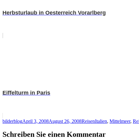
Herbsturlaub in Oesterreich Vorarlberg
Eiffelturm in Paris
Autor
Veröffentlicht
Kategorien
Schlagwörter
bilderblog
April 3, 2008
August 26, 2008
Reisen
Italien
,
Mittelmeer
,
Re
am
Schreiben Sie einen Kommentar