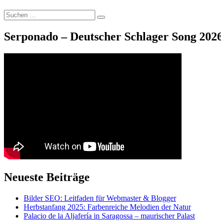
Suche
Suchen
nach:
Serponado – Deutscher Schlager Song 2026
Neueste Beiträge
Bilder SEO: Leitfaden für Webmaster & Blogger
Herbstanfang 2025: Farbenreiche Melodien der Natur
Palacio de la Aljafería in Saragossa – maurischer Palast