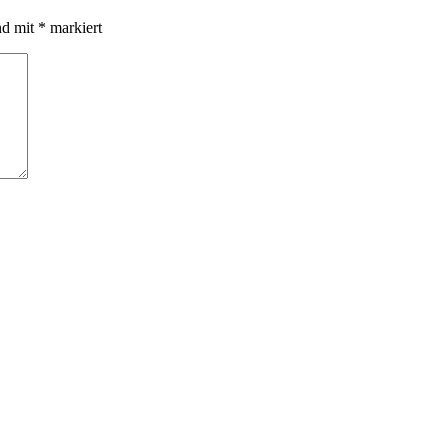
nd mit
*
markiert