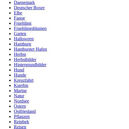
Daenemark
Deutscher Boxer
Elbe
Fanoe
Fruehling
Fruehlingsblumen
Garten
Halloween
Hamburg
Hamburger Hafen
Herbst
Herbstbilder
Hintergrundbilder
Hund
Hunde
Kreuzfahrt
Kuerbis
Marine
Natur
Nordsee
Ostern
Ostfriesland
Pflanzen
Reinbek
Reisen