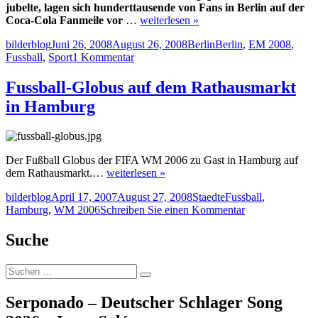
jubelte, lagen sich hunderttausende von Fans in Berlin auf der
Coca-Cola Fanmeile vor
…
weiterlesen »
Autor
Veröffentlicht
Kategorien
Schlagwörter
bilderblog
Juni 26, 2008
August 26, 2008
Berlin
Berlin
,
EM 2008
,
am
zu
Fussball
,
Sport
1 Kommentar
Fussball
EM
Fussball-Globus auf dem Rathausmarkt
2008
in Hamburg
–
Fanfest
Berlin
–
Spiel
Der Fußball Globus der FIFA WM 2006 zu Gast in Hamburg auf
Deutschland-
dem Rathausmarkt.…
weiterlesen »
Tuerkei
Autor
Veröffentlicht
Kategorien
Schlagwörter
bilderblog
April 17, 2007
August 27, 2008
Staedte
Fussball
,
am
zu
Hamburg
,
WM 2006
Schreiben Sie einen Kommentar
Fussball-
Globus
Suche
auf
dem
Suche
Rathausmarkt
Suchen
nach:
in
Hamburg
Serponado – Deutscher Schlager Song