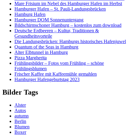
Mare Frisium im Nebel des Hamburger Hafen im Herbst
Hamburger Hafen – St. Pauli-Landungsbrücken
Hamburg Hafen
Hamburger DOM Sonnenuntergang
Bildschirmschoner Hamburg – kostenlos zum download
Deutsche Erdbeeren – Kultur, Traditionen &
Gesundheitsvorteile
Die Landungsbrücken: Hamburgs historisches Hafenjuwel
Quantum of the Seas in Hamburg
Alter Elbtunnel in Hamburg
Pizza Margherita
Frühlingsbilder – Fotos vom Frühling – schöne
Frühlingsblumen
Frischer Kaffee mit Kaffeemühle gemahlen
Hamburger Hafengeburtstag 2023
Bilder Tags
Alster
Autos
autumn
Berlin
Blumen
Boxer