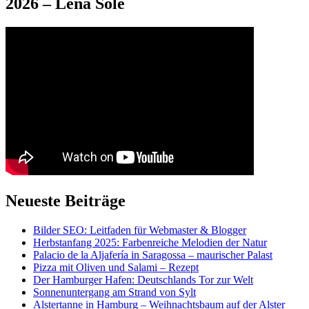
2026 – Lena Solé
Neueste Beiträge
Bilder SEO: Leitfaden für Webmaster & Blogger
Herbstanfang 2025: Farbenreiche Melodien der Natur
Palacio de la Aljafería in Saragossa – maurischer Palast
Pizza mit Oliven und Salami – Rezept
Der Hamburger Hafen: Deutschlands Tor zur Welt
Sonnenuntergang am Strand von Sylt
Alstertanne in Hamburg – Weihnachtsbaum auf der Alster