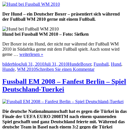
Der Hund – ein Deutscher Boxer – präsentiert sich während
der Fußball WM 2010 gerne mit einem Fußball.
Hund bei Fussball WM 2010 – Foto: Siefken
Der Boxer ist ein Hund, der nicht nur während der Fußball WM
2010 in Südafrika gerne mit dem Fußball spielt. Auch sonst wird
gerne …
weiterlesen »
Autor
Veröffentlicht
Kategorien
Schlagwörter
bilderblog
Juli 31, 2010
Juli 31, 2010
Hunde
Boxer
,
Fussball
,
Hund
,
am
zu
Hunde
,
WM 2010
Schreiben Sie einen Kommentar
Hund
bei
Fussball EM 2008 – Fanfest Berlin – Spiel
Fussball
Deutschland-Tuerkei
WM
2010
Die deutsche Nationalmannschaft hat es gegen die Türkei in das
Finale der UEFA EURO 2008TM nach einem spannenden
Spiel geschafft und ganz Deutschland feierte mit. Während das
deutsche Team in Basel nach einem 3:2 gegen die Türkei