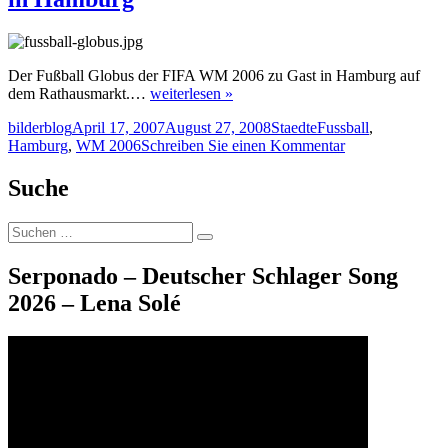
Der Fußball Globus der FIFA WM 2006 zu Gast in Hamburg auf
dem Rathausmarkt.…
weiterlesen »
Autor
Veröffentlicht
Kategorien
Schlagwörter
bilderblog
April 17, 2007
August 27, 2008
Staedte
Fussball
,
am
zu
Hamburg
,
WM 2006
Schreiben Sie einen Kommentar
Fussball-
Globus
Suche
auf
dem
Suche
Rathausmarkt
Suchen
nach:
in
Hamburg
Serponado – Deutscher Schlager Song
2026 – Lena Solé