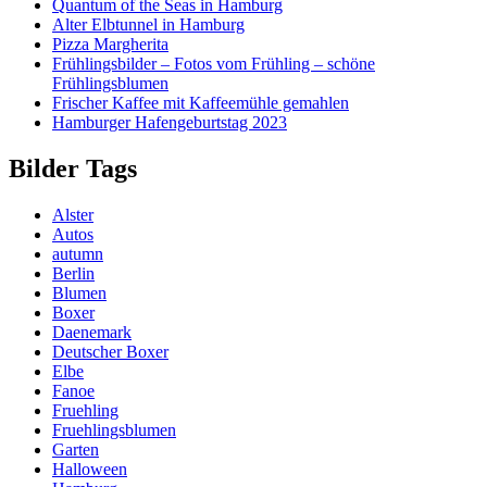
Quantum of the Seas in Hamburg
Alter Elbtunnel in Hamburg
Pizza Margherita
Frühlingsbilder – Fotos vom Frühling – schöne
Frühlingsblumen
Frischer Kaffee mit Kaffeemühle gemahlen
Hamburger Hafengeburtstag 2023
Bilder Tags
Alster
Autos
autumn
Berlin
Blumen
Boxer
Daenemark
Deutscher Boxer
Elbe
Fanoe
Fruehling
Fruehlingsblumen
Garten
Halloween