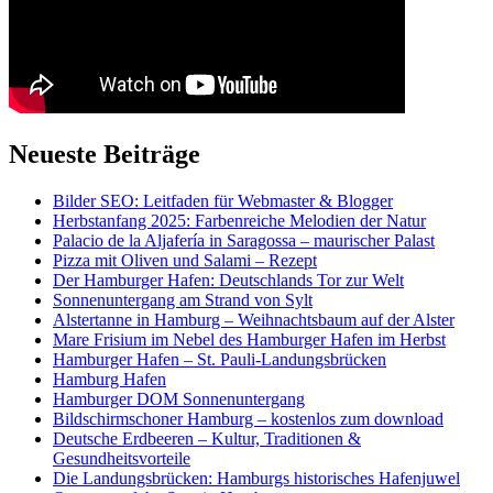
Neueste Beiträge
Bilder SEO: Leitfaden für Webmaster & Blogger
Herbstanfang 2025: Farbenreiche Melodien der Natur
Palacio de la Aljafería in Saragossa – maurischer Palast
Pizza mit Oliven und Salami – Rezept
Der Hamburger Hafen: Deutschlands Tor zur Welt
Sonnenuntergang am Strand von Sylt
Alstertanne in Hamburg – Weihnachtsbaum auf der Alster
Mare Frisium im Nebel des Hamburger Hafen im Herbst
Hamburger Hafen – St. Pauli-Landungsbrücken
Hamburg Hafen
Hamburger DOM Sonnenuntergang
Bildschirmschoner Hamburg – kostenlos zum download
Deutsche Erdbeeren – Kultur, Traditionen &
Gesundheitsvorteile
Die Landungsbrücken: Hamburgs historisches Hafenjuwel