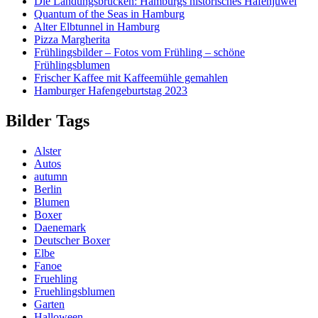
Die Landungsbrücken: Hamburgs historisches Hafenjuwel
Quantum of the Seas in Hamburg
Alter Elbtunnel in Hamburg
Pizza Margherita
Frühlingsbilder – Fotos vom Frühling – schöne
Frühlingsblumen
Frischer Kaffee mit Kaffeemühle gemahlen
Hamburger Hafengeburtstag 2023
Bilder Tags
Alster
Autos
autumn
Berlin
Blumen
Boxer
Daenemark
Deutscher Boxer
Elbe
Fanoe
Fruehling
Fruehlingsblumen
Garten
Halloween