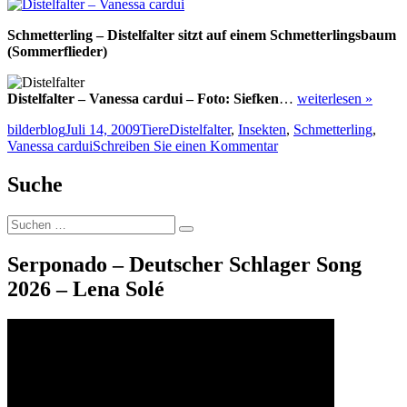
Schmetterling – Distelfalter sitzt auf einem Schmetterlingsbaum
(Sommerflieder)
Distelfalter – Vanessa cardui – Foto: Siefken
…
weiterlesen »
Autor
Veröffentlicht
Kategorien
Schlagwörter
bilderblog
Juli 14, 2009
Tiere
Distelfalter
,
Insekten
,
Schmetterling
,
am
zu
Vanessa cardui
Schreiben Sie einen Kommentar
Distelfalter
–
Suche
Vanessa
cardui
Suche
Suchen
nach:
Serponado – Deutscher Schlager Song
2026 – Lena Solé