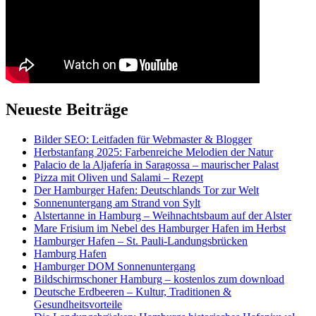
Neueste Beiträge
Bilder SEO: Leitfaden für Webmaster & Blogger
Herbstanfang 2025: Farbenreiche Melodien der Natur
Palacio de la Aljafería in Saragossa – maurischer Palast
Pizza mit Oliven und Salami – Rezept
Der Hamburger Hafen: Deutschlands Tor zur Welt
Sonnenuntergang am Strand von Sylt
Alstertanne in Hamburg – Weihnachtsbaum auf der Alster
Mare Frisium im Nebel des Hamburger Hafen im Herbst
Hamburger Hafen – St. Pauli-Landungsbrücken
Hamburg Hafen
Hamburger DOM Sonnenuntergang
Bildschirmschoner Hamburg – kostenlos zum download
Deutsche Erdbeeren – Kultur, Traditionen &
Gesundheitsvorteile