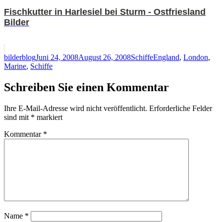
Fischkutter in Harlesiel bei Sturm - Ostfriesland
Bilder
Autor
Veröffentlicht
Kategorien
Schlagwörter
bilderblog
Juni 24, 2008
August 26, 2008
Schiffe
England
,
London
,
am
Marine
,
Schiffe
Schreiben Sie einen Kommentar
Ihre E-Mail-Adresse wird nicht veröffentlicht.
Erforderliche Felder
sind mit
*
markiert
Kommentar
*
Name
*