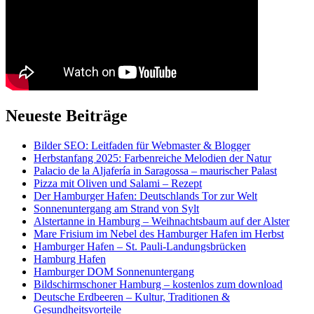
Neueste Beiträge
Bilder SEO: Leitfaden für Webmaster & Blogger
Herbstanfang 2025: Farbenreiche Melodien der Natur
Palacio de la Aljafería in Saragossa – maurischer Palast
Pizza mit Oliven und Salami – Rezept
Der Hamburger Hafen: Deutschlands Tor zur Welt
Sonnenuntergang am Strand von Sylt
Alstertanne in Hamburg – Weihnachtsbaum auf der Alster
Mare Frisium im Nebel des Hamburger Hafen im Herbst
Hamburger Hafen – St. Pauli-Landungsbrücken
Hamburg Hafen
Hamburger DOM Sonnenuntergang
Bildschirmschoner Hamburg – kostenlos zum download
Deutsche Erdbeeren – Kultur, Traditionen &
Gesundheitsvorteile