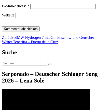
E-Mail-Adresse
*
Website
Beitragsnavigation
Vorheriger
Zurück
BMW Hydrogen 7 mit Gorbatschow und Genscher
Nächster
Beitrag:
Weiter
Teneriffa – Puerto de la Cruz
Beitrag:
Suche
Suche
Suchen
nach:
Serponado – Deutscher Schlager Song
2026 – Lena Solé