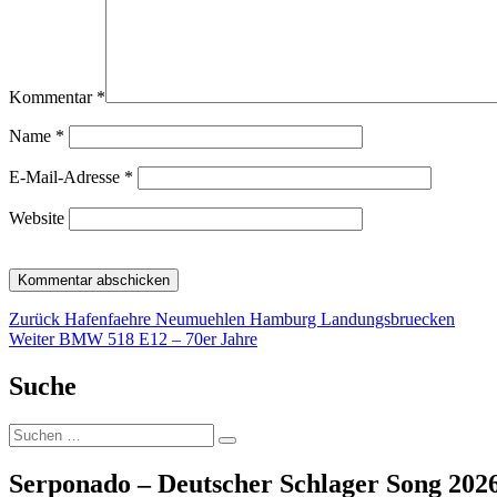
Kommentar
*
Name
*
E-Mail-Adresse
*
Website
Beitragsnavigation
Vorheriger
Zurück
Hafenfaehre Neumuehlen Hamburg Landungsbruecken
Nächster
Beitrag:
Weiter
BMW 518 E12 – 70er Jahre
Beitrag:
Suche
Suche
Suchen
nach:
Serponado – Deutscher Schlager Song 2026