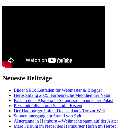
Neueste Beiträge
Bilder SEO: Leitfaden für Webmaster & Blogger
Herbstanfang 2025: Farbenreiche Melodien der Natur
Palacio de la Aljafería in Saragossa – maurischer Palast
Pizza mit Oliven und Salami – Rezept
Der Hamburger Hafen: Deutschlands Tor zur Welt
Sonnenuntergang am Strand von Sylt
Alstertanne in Hamburg – Weihnachtsbaum auf der Alster
Mare Frisium im Nebel des Hamburger Hafen im Herbst