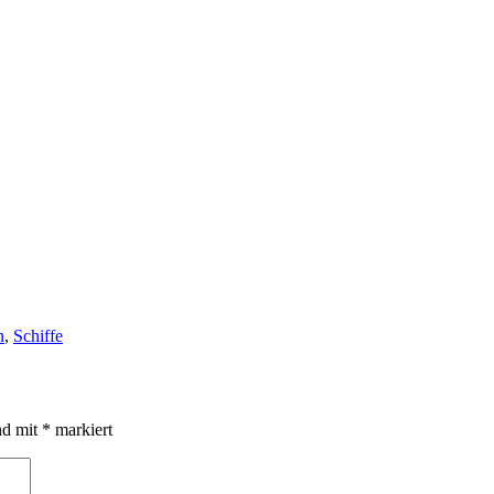
n
,
Schiffe
nd mit
*
markiert