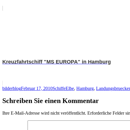
Kreuzfahrtschiff "MS EUROPA" in Hamburg
Autor
Veröffentlicht
Kategorien
Schlagwörter
bilderblog
Februar 17, 2010
Schiffe
Elbe
,
Hamburg
,
Landungsbruecke
am
Schreiben Sie einen Kommentar
Ihre E-Mail-Adresse wird nicht veröffentlicht.
Erforderliche Felder si