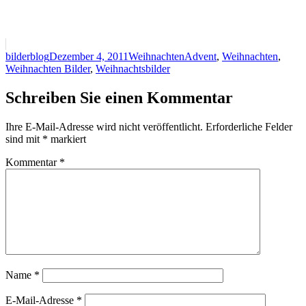
Autor
Veröffentlicht
Kategorien
Schlagwörter
bilderblog
Dezember 4, 2011
Weihnachten
Advent
,
Weihnachten
,
am
Weihnachten Bilder
,
Weihnachtsbilder
Schreiben Sie einen Kommentar
Ihre E-Mail-Adresse wird nicht veröffentlicht.
Erforderliche Felder
sind mit
*
markiert
Kommentar
*
Name
*
E-Mail-Adresse
*