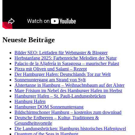
Neueste Beiträge
Bilder SEO: Leitfaden für Webmaster & Blogger
Herbstanfang 2025: Farbenreiche Melodien der Natur
Palacio de la Aljafería in Saragossa – maurischer Palast
Pizza mit Oliven und Salami – Rezept
Der Hamburger Hafen: Deutschlands Tor zur Welt
Sonnenuntergang am Strand von Sylt
Alstertanne in Hamburg – Weihnachtsbaum auf der Alster
Mare Frisium im Nebel des Hamburger Hafen im Herbst
Hamburger Hafen – St. Pauli-Landungsbrücken
Hamburg Hafen
Hamburger DOM Sonnenuntergang
Bildschirmschoner Hamburg – kostenlos zum download
Deutsche Erdbeeren – Kultur, Traditionen &
Gesundheitsvorteile
Die Landungsbrücken: Hamburgs historisches Hafenjuwel
Quantum of the Seas in Hamburg