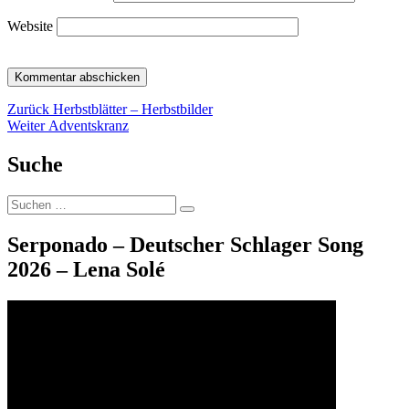
Website
Beitragsnavigation
Vorheriger
Zurück
Herbstblätter – Herbstbilder
Nächster
Beitrag:
Weiter
Adventskranz
Beitrag:
Suche
Suche
Suchen
nach:
Serponado – Deutscher Schlager Song
2026 – Lena Solé