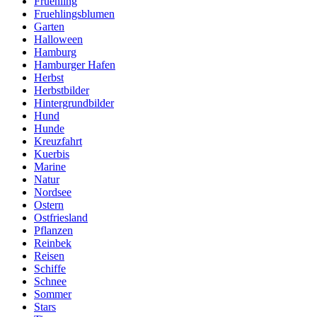
Fruehling
Fruehlingsblumen
Garten
Halloween
Hamburg
Hamburger Hafen
Herbst
Herbstbilder
Hintergrundbilder
Hund
Hunde
Kreuzfahrt
Kuerbis
Marine
Natur
Nordsee
Ostern
Ostfriesland
Pflanzen
Reinbek
Reisen
Schiffe
Schnee
Sommer
Stars