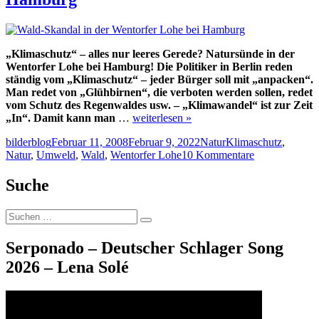
„Klimaschutz“ – alles nur leeres Gerede? Natursünde in der
Wentorfer Lohe bei Hamburg! Die Politiker in Berlin reden
ständig vom „Klimaschutz“ – jeder Bürger soll mit „anpacken“.
Man redet von „Glühbirnen“, die verboten werden sollen, redet
vom Schutz des Regenwaldes usw. – „Klimawandel“ ist zur Zeit
„In“. Damit kann man
…
weiterlesen »
Autor
Veröffentlicht
Kategorien
Schlagwörter
bilderblog
Februar 11, 2008
Februar 9, 2022
Natur
Klimaschutz
,
am
zu
Natur
,
Umweld
,
Wald
,
Wentorfer Lohe
10 Kommentare
Wald-
Skandal
Suche
in
der
Suche
Wentorfer
Suchen
nach:
Lohe
bei
Serponado – Deutscher Schlager Song
Hamburg
2026 – Lena Solé