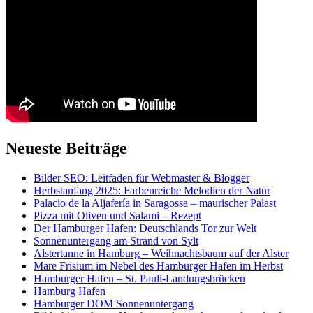
Neueste Beiträge
Bilder SEO: Leitfaden für Webmaster & Blogger
Herbstanfang 2025: Farbenreiche Melodien der Natur
Palacio de la Aljafería in Saragossa – maurischer Palast
Pizza mit Oliven und Salami – Rezept
Der Hamburger Hafen: Deutschlands Tor zur Welt
Sonnenuntergang am Strand von Sylt
Alstertanne in Hamburg – Weihnachtsbaum auf der Alster
Mare Frisium im Nebel des Hamburger Hafen im Herbst
Hamburger Hafen – St. Pauli-Landungsbrücken
Hamburg Hafen
Hamburger DOM Sonnenuntergang