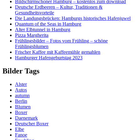
Bildschirmschoner Hamburg – kostenlos zum download
Deutsche Erdbeeren – Kultur, Traditionen &
Gesundheitsvorteile
Die Landungsbrücken: Hamburgs historisches Hafenjuwel
Quantum of the Seas in Hamburg
Alter Elbtunnel in Hamburg
Pizza Margherita
Frühlingsbilder – Fotos vom Frühling – schöne
Frühlingsblumen
Frischer Kaffee mit Kaffeemühle gemahlen
Hamburger Hafengeburtstag 2023
Bilder Tags
Alster
Autos
autumn
Berlin
Blumen
Boxer
Daenemark
Deutscher Boxer
Elbe
Fanoe