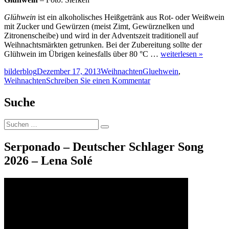
Glühwein
ist ein alkoholisches Heißgetränk aus Rot- oder Weißwein
mit Zucker und Gewürzen (meist Zimt, Gewürznelken und
Zitronenscheibe) und wird in der Adventszeit traditionell auf
Weihnachtsmärkten getrunken. Bei der Zubereitung sollte der
Glühwein im Übrigen keinesfalls über 80 °C …
weiterlesen »
Autor
Veröffentlicht
Kategorien
Schlagwörter
bilderblog
Dezember 17, 2013
Weihnachten
Gluehwein
,
am
zu
Weihnachten
Schreiben Sie einen Kommentar
Glühwein
Suche
Suche
Suchen
nach:
Serponado – Deutscher Schlager Song
2026 – Lena Solé