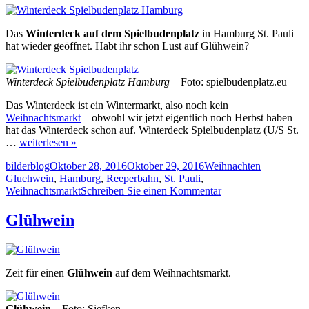
Das
Winterdeck auf dem Spielbudenplatz
in Hamburg St. Pauli
hat wieder geöffnet. Habt ihr schon Lust auf Glühwein?
Winterdeck Spielbudenplatz Hamburg
– Foto: spielbudenplatz.eu
Das Winterdeck ist ein Wintermarkt, also noch kein
Weihnachtsmarkt
– obwohl wir jetzt eigentlich noch Herbst haben
hat das Winterdeck schon auf. Winterdeck Spielbudenplatz (U/S St.
…
weiterlesen »
Autor
Veröffentlicht
Kategorien
Schlagwört
bilderblog
Oktober 28, 2016
Oktober 29, 2016
Weihnachten
am
Gluehwein
,
Hamburg
,
Reeperbahn
,
St. Pauli
,
zu
Weihnachtsmarkt
Schreiben Sie einen Kommentar
Winterdeck
Spielbudenplatz
Glühwein
Hamburg
Zeit für einen
Glühwein
auf dem Weihnachtsmarkt.
Glühwein
– Foto: Siefken