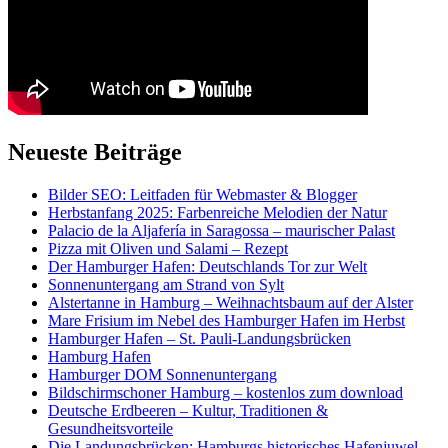
Neueste Beiträge
Bilder SEO: Leitfaden für Webmaster & Blogger
Herbstanfang 2025: Farbenreiche Melodien der Natur
Palacio de la Aljafería in Saragossa – maurischer Palast
Pizza mit Oliven und Salami – Rezept
Der Hamburger Hafen: Deutschlands Tor zur Welt
Sonnenuntergang am Strand von Sylt
Alstertanne in Hamburg – Weihnachtsbaum auf der Alster
Mare Frisium im Nebel des Hamburger Hafen im Herbst
Hamburger Hafen – St. Pauli-Landungsbrücken
Hamburg Hafen
Hamburger DOM Sonnenuntergang
Bildschirmschoner Hamburg – kostenlos zum download
Deutsche Erdbeeren – Kultur, Traditionen &
Gesundheitsvorteile
Die Landungsbrücken: Hamburgs historisches Hafenjuwel