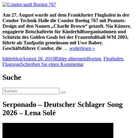
Am 27. August wurde auf dem Frankfurter Flughafen in der
Condor Technik Halle die Condor Boeing 767 mit Peanuts-
Design auf den Namen „Charlie Brown“ getauft. Nia Künzer,
engagierte Botschafterin für Kinderhilfsorganisationen und
Schützin des Golden Goals bei der Frauenfußball-WM 2003,
führte als Taufpatin gemeinsam mit Uwe Balser,
Geschäftsführer Condor, die
…
weiterlesen »
Autor
Veröffentlicht
Kategorien
Schlagwörter
bilderblog
August 28, 2010
Bilder allgemein
Boeing
,
Flughafen
,
am
zu
Flugzeug
Schreiben Sie einen Kommentar
Condor
tauft
Suche
Boeing
767
Suche
Suchen
nach:
Serponado – Deutscher Schlager Song
2026 – Lena Solé