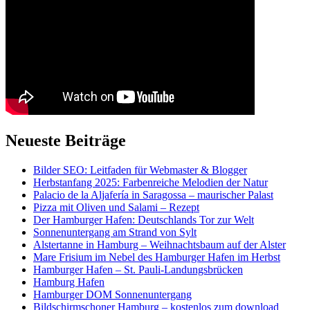
Neueste Beiträge
Bilder SEO: Leitfaden für Webmaster & Blogger
Herbstanfang 2025: Farbenreiche Melodien der Natur
Palacio de la Aljafería in Saragossa – maurischer Palast
Pizza mit Oliven und Salami – Rezept
Der Hamburger Hafen: Deutschlands Tor zur Welt
Sonnenuntergang am Strand von Sylt
Alstertanne in Hamburg – Weihnachtsbaum auf der Alster
Mare Frisium im Nebel des Hamburger Hafen im Herbst
Hamburger Hafen – St. Pauli-Landungsbrücken
Hamburg Hafen
Hamburger DOM Sonnenuntergang
Bildschirmschoner Hamburg – kostenlos zum download