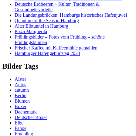
Deutsche Erdbeeren – Kultur, Traditionen &
Gesundheitsvorteile
Die Landungsbrücken: Hamburgs historisches Hafenjuwel
Quantum of the Seas in Hamburg
Alter Elbtunnel in Hamburg
Pizza Margherita
Frühlingsbilder – Fotos vom Frühling – schöne
Frühlingsblumen
Frischer Kaffee mit Kaffeemühle gemahlen
Hamburger Hafengeburtstag 2023
Bilder Tags
Alster
Autos
autumn
Berlin
Blumen
Boxer
Daenemark
Deutscher Boxer
Elbe
Fanoe
Fruehling