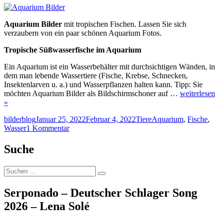
Aquarium Bilder
mit tropischen Fischen. Lassen Sie sich
verzaubern von ein paar schönen Aquarium Fotos.
Tropische Süßwasserfische im Aquarium
Ein Aquarium ist ein Wasserbehälter mit durchsichtigen Wänden, in
dem man lebende Wassertiere (Fische, Krebse, Schnecken,
Insektenlarven u. a.) und Wasserpflanzen halten kann. Tipp: Sie
möchten Aquarium Bilder als Bildschirmschoner auf …
weiterlesen
»
Autor
Veröffentlicht
Kategorien
Schlagwörter
bilderblog
Januar 25, 2022
Februar 4, 2022
Tiere
Aquarium
,
Fische
,
am
zu
Wasser
1 Kommentar
Aquarium
Bilder
Suche
Suche
Suchen
nach:
Serponado – Deutscher Schlager Song
2026 – Lena Solé