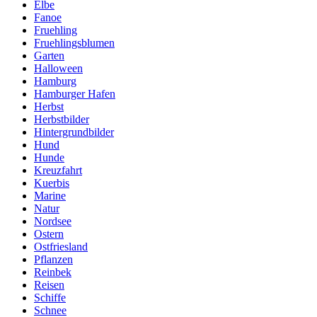
Elbe
Fanoe
Fruehling
Fruehlingsblumen
Garten
Halloween
Hamburg
Hamburger Hafen
Herbst
Herbstbilder
Hintergrundbilder
Hund
Hunde
Kreuzfahrt
Kuerbis
Marine
Natur
Nordsee
Ostern
Ostfriesland
Pflanzen
Reinbek
Reisen
Schiffe
Schnee