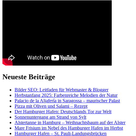
Neueste Beiträge
Bilder SEO: Leitfaden für Webmaster & Blogger
Herbstanfang 2025: Farbenreiche Melodien der Natur
Palacio de la Aljafería in Saragossa – maurischer Palast
Pizza mit Oliven und Salami – Rezept
Der Hamburger Hafen: Deutschlands Tor zur Welt
Sonnenuntergang am Strand von Sylt
Alstertanne in Hamburg – Weihnachtsbaum auf der Alster
Mare Frisium im Nebel des Hamburger Hafen im Herbst
Hamburger Hafen – St. Pauli-Landungsbrücken