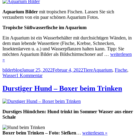
Aquarium Bilder
mit tropischen Fischen. Lassen Sie sich
verzaubern von ein paar schönen Aquarium Fotos.
Tropische Süßwasserfische im Aquarium
Ein Aquarium ist ein Wasserbehälter mit durchsichtigen Wänden, in
dem man lebende Wassertiere (Fische, Krebse, Schnecken,
Insektenlarven u. a.) und Wasserpflanzen halten kann. Tipp: Sie
möchten Aquarium Bilder als Bildschirmschoner auf …
weiterlesen
»
Autor
Veröffentlicht
Kategorien
Schlagwörter
bilderblog
Januar 25, 2022
Februar 4, 2022
Tiere
Aquarium
,
Fische
,
am
zu
Wasser
1 Kommentar
Aquarium
Bilder
Durstiger Hund – Boxer beim Trinken
Durstiges Hündchen: Hund trinkt im Sommer Wasser aus einer
Schale
Boxer beim Trinken – Foto: Siefken
…
weiterlesen »