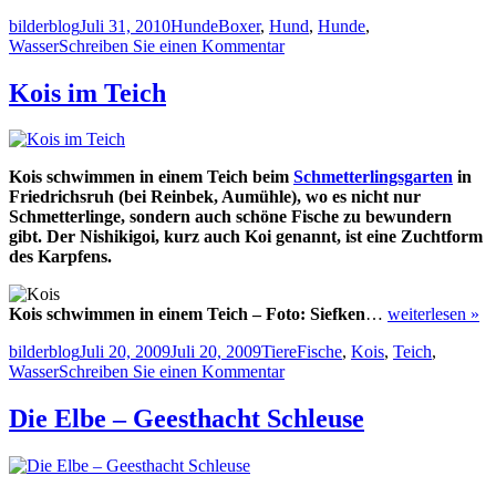
Autor
Veröffentlicht
Kategorien
Schlagwörter
bilderblog
Juli 31, 2010
Hunde
Boxer
,
Hund
,
Hunde
,
am
zu
Wasser
Schreiben Sie einen Kommentar
Durstiger
Hund
Kois im Teich
–
Boxer
beim
Trinken
Kois schwimmen in einem Teich beim
Schmetterlingsgarten
in
Friedrichsruh (bei Reinbek, Aumühle), wo es nicht nur
Schmetterlinge, sondern auch schöne Fische zu bewundern
gibt. Der Nishikigoi, kurz auch Koi genannt, ist eine Zuchtform
des Karpfens.
Kois schwimmen in einem Teich – Foto: Siefken
…
weiterlesen »
Autor
Veröffentlicht
Kategorien
Schlagwörter
bilderblog
Juli 20, 2009
Juli 20, 2009
Tiere
Fische
,
Kois
,
Teich
,
am
zu
Wasser
Schreiben Sie einen Kommentar
Kois
im
Die Elbe – Geesthacht Schleuse
Teich