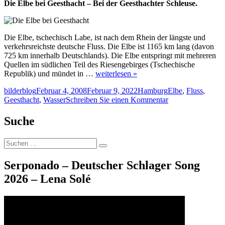
Die Elbe bei Geesthacht – Bei der Geesthachter Schleuse.
Die Elbe, tschechisch Labe, ist nach dem Rhein der längste und
verkehrsreichste deutsche Fluss. Die Elbe ist 1165 km lang (davon
725 km innerhalb Deutschlands). Die Elbe entspringt mit mehreren
Quellen im südlichen Teil des Riesengebirges (Tschechische
Republik) und mündet in …
weiterlesen »
Autor
Veröffentlicht
Kategorien
Schlagwörter
bilderblog
Februar 4, 2008
Februar 9, 2022
Hamburg
Elbe
,
Fluss
,
am
zu
Geesthacht
,
Wasser
Schreiben Sie einen Kommentar
Die
Elbe
Suche
–
Geesthacht
Suche
Schleuse
Suchen
nach:
Serponado – Deutscher Schlager Song
2026 – Lena Solé