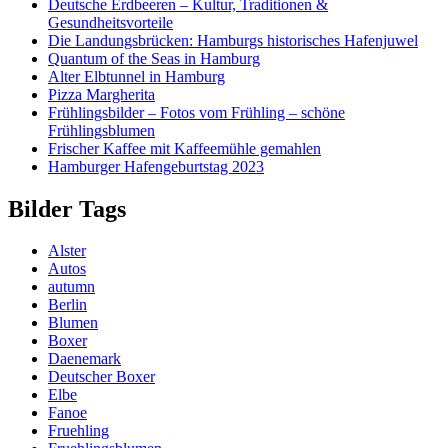
Deutsche Erdbeeren – Kultur, Traditionen &
Gesundheitsvorteile
Die Landungsbrücken: Hamburgs historisches Hafenjuwel
Quantum of the Seas in Hamburg
Alter Elbtunnel in Hamburg
Pizza Margherita
Frühlingsbilder – Fotos vom Frühling – schöne
Frühlingsblumen
Frischer Kaffee mit Kaffeemühle gemahlen
Hamburger Hafengeburtstag 2023
Bilder Tags
Alster
Autos
autumn
Berlin
Blumen
Boxer
Daenemark
Deutscher Boxer
Elbe
Fanoe
Fruehling