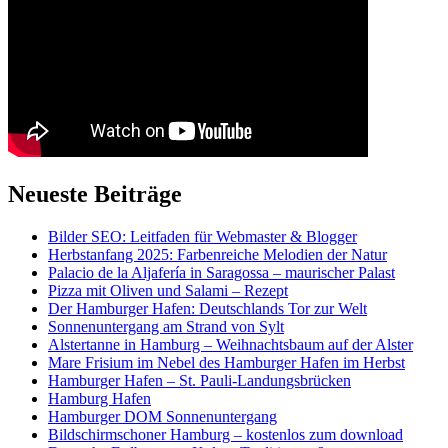
Neueste Beiträge
Bilder SEO: Leitfaden für Webmaster & Blogger
Herbstanfang 2025: Farbenreiche Melodien der Natur
Palacio de la Aljafería in Saragossa – maurischer Palast
Pizza mit Oliven und Salami – Rezept
Der Hamburger Hafen: Deutschlands Tor zur Welt
Sonnenuntergang am Strand von Sylt
Alstertanne in Hamburg – Weihnachtsbaum auf der Alster
Mare Frisium im Nebel des Hamburger Hafen im Herbst
Hamburger Hafen – St. Pauli-Landungsbrücken
Hamburg Hafen
Hamburger DOM Sonnenuntergang
Bildschirmschoner Hamburg – kostenlos zum download