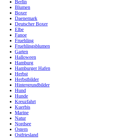
Berlin
Blumen
Boxer
Daenemark
Deutscher Boxer
Elbe
Fanoe
Fruehling
Fruehlingsblumen
Garten
Halloween
Hamburg
Hamburger Hafen
Herbst
Herbstbilder
Hintergrundbilder
Hund
Hunde
Kreuzfahrt
Kuerbis
Marine
Natur
Nordsee
Ostern
Ostfriesland