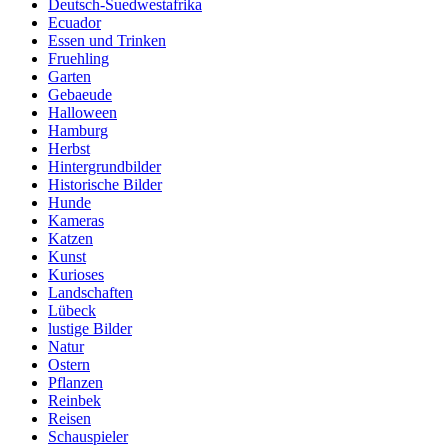
Deutsch-Suedwestafrika
Ecuador
Essen und Trinken
Fruehling
Garten
Gebaeude
Halloween
Hamburg
Herbst
Hintergrundbilder
Historische Bilder
Hunde
Kameras
Katzen
Kunst
Kurioses
Landschaften
Lübeck
lustige Bilder
Natur
Ostern
Pflanzen
Reinbek
Reisen
Schauspieler