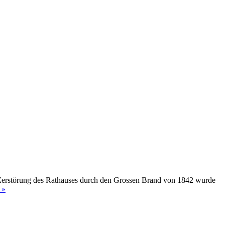
 Zerstörung des Rathauses durch den Grossen Brand von 1842 wurde
 »
ck
ch