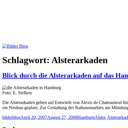
Schlagwort:
Alsterarkaden
Blick durch die Alsterarkaden auf das H
Foto: E. Siefken
Die Alsterarkaden gehen auf Entwürfe von Alexis de Chateauneuf f
ein Neubau geplant. Zur Gestaltung des Rathausmarktes am Mündungsf
Autor
Veröffentlicht
Kategorien
Schlagwörter
bilderblog
April 20, 2007
August 27, 2008
Hamburg
Alster
,
Alsterarka
am