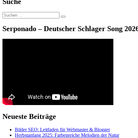
Suche
Suche
Suchen
nach:
Serponado – Deutscher Schlager Song 2026
Neueste Beiträge
Bilder SEO: Leitfaden für Webmaster & Blogger
Herbstanfang 2025: Farbenreiche Melodien der Natur