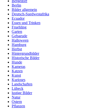
Bergedorf
Berlin
Bilder allgemein
Deutsch-Suedwestafrika
Ecuador
Essen und Trinken
Fruehling
Garten
Gebaeude
Halloween
Hamburg
Herbst
Hintergrundbilder
Historische Bilder
Hunde
Kameras
Katzen
Kunst
Kurioses
Landschaften
Lübeck
lustige Bilder
Natur
Ostern
Pflanzen