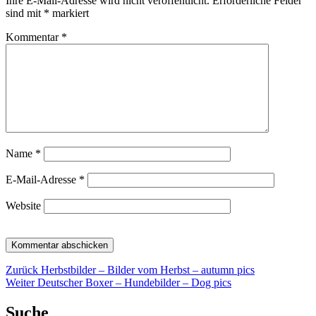
Ihre E-Mail-Adresse wird nicht veröffentlicht.
Erforderliche Felder
sind mit
*
markiert
Kommentar
*
Name
*
E-Mail-Adresse
*
Website
Beitragsnavigation
Vorheriger
Zurück
Herbstbilder – Bilder vom Herbst – autumn pics
Nächster
Beitrag:
Weiter
Deutscher Boxer – Hundebilder – Dog pics
Beitrag:
Suche