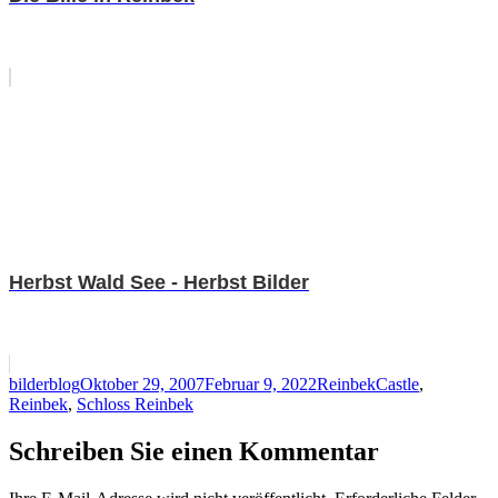
Herbst Wald See - Herbst Bilder
Autor
Veröffentlicht
Kategorien
Schlagwörter
bilderblog
Oktober 29, 2007
Februar 9, 2022
Reinbek
Castle
,
am
Reinbek
,
Schloss Reinbek
Schreiben Sie einen Kommentar