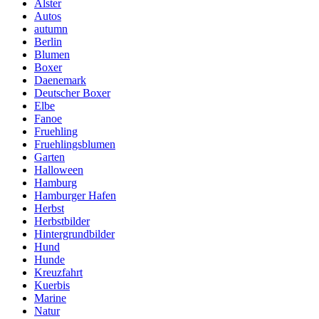
Alster
Autos
autumn
Berlin
Blumen
Boxer
Daenemark
Deutscher Boxer
Elbe
Fanoe
Fruehling
Fruehlingsblumen
Garten
Halloween
Hamburg
Hamburger Hafen
Herbst
Herbstbilder
Hintergrundbilder
Hund
Hunde
Kreuzfahrt
Kuerbis
Marine
Natur