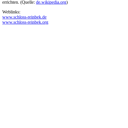
errichten. (Quelle:
de.wikipedia.org
)
Weblinks:
www.schloss-reinbek.de
www.schloss-reinbek.org