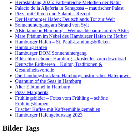
Herbstanfang 2025: Farbenreiche Melodien der Natur
Palacio de la Aljafería in Saragossa – maurischer Palast
Pizza mit Oliven und Salami – Rezept
Der Hamburger Hafen: Deutschlands Tor zur Welt
Sonnenuntergang am Strand von Sylt
Alstertanne in Hamburg – Weihnachtsbaum auf der Alster
Mare Frisium im Nebel des Hamburger Hafen im Herbst
Hamburger Hafen – St. Pauli-Landungsbrücken
Hamburg Hafen
Hamburger DOM Sonnenuntergang
Bildschirmschoner Hamburg – kostenlos zum download
Deutsche Erdbeeren – Kultur, Traditionen &
Gesundheitsvorteile
Die Landungsbrücken: Hamburgs historisches Hafenjuwel
Quantum of the Seas in Hamburg
Alter Elbtunnel in Hamburg
Pizza Margherita
Frühlingsbilder – Fotos vom Frühling – schöne
Frühlingsblumen
Frischer Kaffee mit Kaffeemühle gemahlen
Hamburger Hafengeburtstag 2023
Bilder Tags