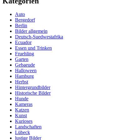
Kategorien
Auto
Bergedorf
Berlin
Bilder allgemein
Deutsch-Suedwestafrika
Ecuador
Essen und Trinken
Fruehling
Garten
Gebaeude
Halloween
Hamburg
Herbst
Hintergrundbilder
Historische Bilder
Hunde
Kameras
Katzen
Kunst
Kurioses
Landschaften
Lübeck
lustige Bilder