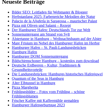
Neueste Beiträge
Bilder SEO: Leitfaden für Webmaster & Blogger
Herbstanfang 2025: Farbenreiche Melodien der Natur
Palacio de la Aljafería in Saragossa – maurischer Palast
Pizza mit Oliven und Salami – Rezept
Der Hamburger Hafen: Deutschlands Tor zur Welt
Sonnenuntergang am Strand von Sylt
Alstertanne in Hamburg – Weihnachtsbaum auf der Alster
Mare Frisium im Nebel des Hamburger Hafen im Herbst
Hamburger Hafen – St. Pauli-Landungsbrücken
Hamburg Hafen
Hamburger DOM Sonnenuntergang
Bildschirmschoner Hamburg – kostenlos zum download
Deutsche Erdbeeren – Kultur, Traditionen &
Gesundheitsvorteile
Die Landungsbrücken: Hamburgs historisches Hafenjuwel
Quantum of the Seas in Hamburg
Alter Elbtunnel in Hamburg
Pizza Margherita
Frühlingsbilder – Fotos vom Frühling – schöne
Frühlingsblumen
Frischer Kaffee mit Kaffeemühle gemahlen
Hamburger Hafengeburtstag 2023