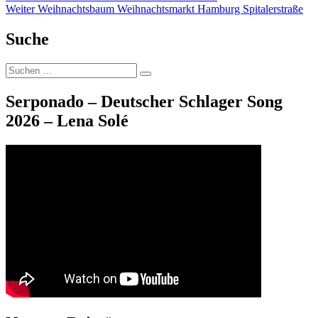
Nächster
Beitrag:
Weiter
Weihnachtsbaum Weihnachtsmarkt Hamburg Spitalerstraße
Beitrag:
Suche
Suche
Suchen
nach:
Serponado – Deutscher Schlager Song
2026 – Lena Solé