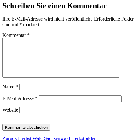
Schreiben Sie einen Kommentar
Ihre E-Mail-Adresse wird nicht veröffentlicht.
Erforderliche Felder
sind mit
*
markiert
Kommentar
*
Name
*
E-Mail-Adresse
*
Website
Beitragsnavigation
Vorheriger
Zurück
Herbst Wald Sachsenwald Herbstbilder