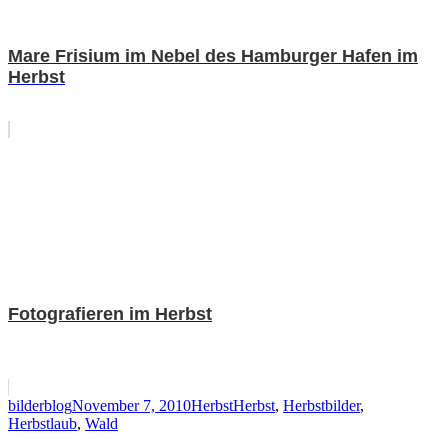
Mare Frisium im Nebel des Hamburger Hafen im
Herbst
Fotografieren im Herbst
Autor
Veröffentlicht
Kategorien
Schlagwörter
bilderblog
November 7, 2010
Herbst
Herbst
,
Herbstbilder
,
am
Herbstlaub
,
Wald