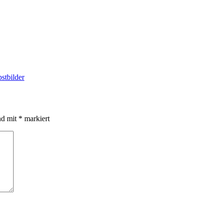
stbilder
nd mit
*
markiert