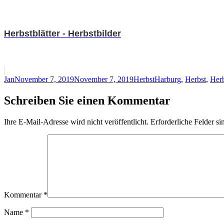
Herbstblätter - Herbstbilder
Autor
Veröffentlicht
Kategorien
Schlagwörter
Jan
November 7, 2019
November 7, 2019
Herbst
Harburg
,
Herbst
,
Herb
am
Schreiben Sie einen Kommentar
Ihre E-Mail-Adresse wird nicht veröffentlicht.
Erforderliche Felder si
Kommentar
*
Name
*