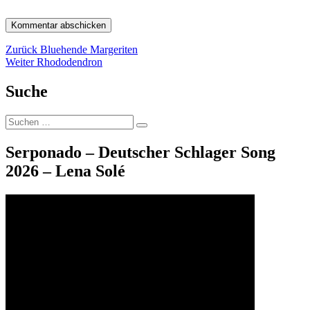
Beitragsnavigation
Vorheriger
Zurück
Bluehende Margeriten
Nächster
Beitrag:
Weiter
Rhododendron
Beitrag:
Suche
Suche
Suchen
nach:
Serponado – Deutscher Schlager Song
2026 – Lena Solé