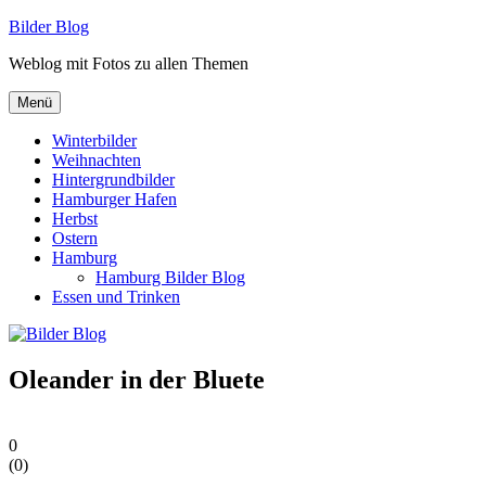
Zum
Bilder Blog
Inhalt
Weblog mit Fotos zu allen Themen
springen
Menü
Winterbilder
Weihnachten
Hintergrundbilder
Hamburger Hafen
Herbst
Ostern
Hamburg
Hamburg Bilder Blog
Essen und Trinken
Oleander in der Bluete
0
(
0
)