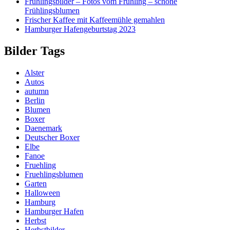
Frühlingsbilder – Fotos vom Frühling – schöne
Frühlingsblumen
Frischer Kaffee mit Kaffeemühle gemahlen
Hamburger Hafengeburtstag 2023
Bilder Tags
Alster
Autos
autumn
Berlin
Blumen
Boxer
Daenemark
Deutscher Boxer
Elbe
Fanoe
Fruehling
Fruehlingsblumen
Garten
Halloween
Hamburg
Hamburger Hafen
Herbst
Herbstbilder