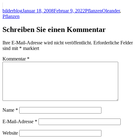
Autor
Veröffentlicht
Kategorien
Schlagwörter
bilderblog
Januar 18, 2008
Februar 9, 2022
Pflanzen
Oleander
,
am
Pflanzen
Schreiben Sie einen Kommentar
Ihre E-Mail-Adresse wird nicht veröffentlicht.
Erforderliche Felder
sind mit
*
markiert
Kommentar
*
Name
*
E-Mail-Adresse
*
Website