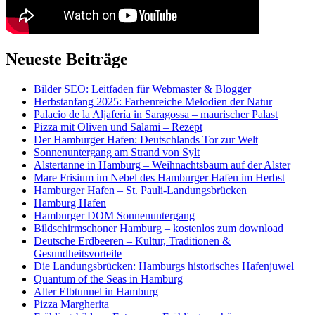
Neueste Beiträge
Bilder SEO: Leitfaden für Webmaster & Blogger
Herbstanfang 2025: Farbenreiche Melodien der Natur
Palacio de la Aljafería in Saragossa – maurischer Palast
Pizza mit Oliven und Salami – Rezept
Der Hamburger Hafen: Deutschlands Tor zur Welt
Sonnenuntergang am Strand von Sylt
Alstertanne in Hamburg – Weihnachtsbaum auf der Alster
Mare Frisium im Nebel des Hamburger Hafen im Herbst
Hamburger Hafen – St. Pauli-Landungsbrücken
Hamburg Hafen
Hamburger DOM Sonnenuntergang
Bildschirmschoner Hamburg – kostenlos zum download
Deutsche Erdbeeren – Kultur, Traditionen &
Gesundheitsvorteile
Die Landungsbrücken: Hamburgs historisches Hafenjuwel
Quantum of the Seas in Hamburg
Alter Elbtunnel in Hamburg
Pizza Margherita