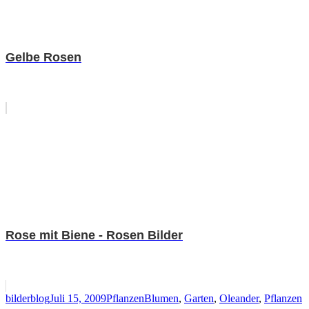
Gelbe Rosen
Rose mit Biene - Rosen Bilder
Autor
Veröffentlicht
Kategorien
Schlagwörter
bilderblog
Juli 15, 2009
Pflanzen
Blumen
,
Garten
,
Oleander
,
Pflanzen