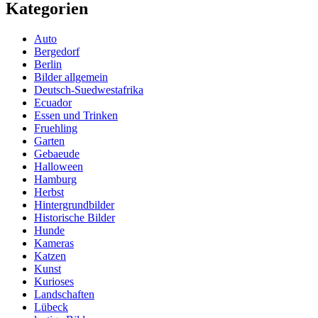
Kategorien
Auto
Bergedorf
Berlin
Bilder allgemein
Deutsch-Suedwestafrika
Ecuador
Essen und Trinken
Fruehling
Garten
Gebaeude
Halloween
Hamburg
Herbst
Hintergrundbilder
Historische Bilder
Hunde
Kameras
Katzen
Kunst
Kurioses
Landschaften
Lübeck