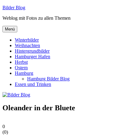
Zum
Bilder Blog
Inhalt
Weblog mit Fotos zu allen Themen
springen
Menü
Winterbilder
Weihnachten
Hintergrundbilder
Hamburger Hafen
Herbst
Ostern
Hamburg
Hamburg Bilder Blog
Essen und Trinken
Oleander in der Bluete
0
(
0
)