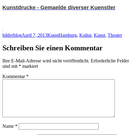
Kunstdrucke - Gemaelde diverser Kuenstler
Autor
Veröffentlicht
Kategorien
Schlagwörter
bilderblog
April 7, 2013
Kunst
Hamburg
,
Kultur
,
Kunst
,
Theater
am
Schreiben Sie einen Kommentar
Ihre E-Mail-Adresse wird nicht veröffentlicht.
Erforderliche Felder
sind mit
*
markiert
Kommentar
*
Name
*