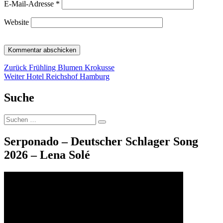
E-Mail-Adresse
*
Website
Beitragsnavigation
Vorheriger
Zurück
Frühling Blumen Krokusse
Nächster
Beitrag:
Weiter
Hotel Reichshof Hamburg
Beitrag:
Suche
Suche
Suchen
nach:
Serponado – Deutscher Schlager Song
2026 – Lena Solé