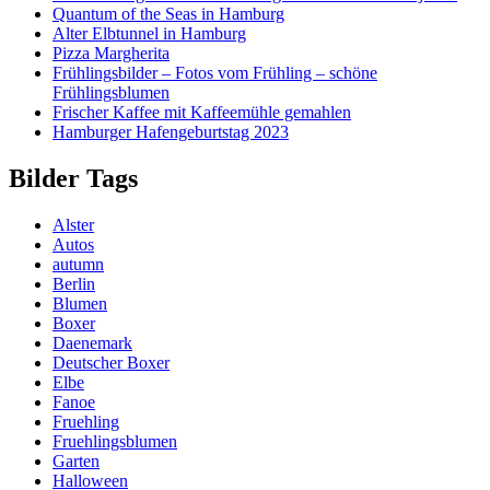
Quantum of the Seas in Hamburg
Alter Elbtunnel in Hamburg
Pizza Margherita
Frühlingsbilder – Fotos vom Frühling – schöne
Frühlingsblumen
Frischer Kaffee mit Kaffeemühle gemahlen
Hamburger Hafengeburtstag 2023
Bilder Tags
Alster
Autos
autumn
Berlin
Blumen
Boxer
Daenemark
Deutscher Boxer
Elbe
Fanoe
Fruehling
Fruehlingsblumen
Garten
Halloween