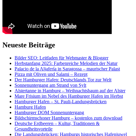
Neueste Beiträge
Bilder SEO: Leitfaden für Webmaster & Blogger
Herbstanfang 2025: Farbenreiche Melodien der Natur
Palacio de la Aljafería in Saragossa – maurischer Palast
Pizza mit Oliven und Salami – Rezept
Der Hamburger Hafen: Deutschlands Tor zur Welt
Sonnenuntergang am Strand von Sylt
Alstertanne in Hamburg – Weihnachtsbaum auf der Alster
Mare Frisium im Nebel des Hamburger Hafen im Herbst
Hamburger Hafen – St. Pauli-Landungsbrücken
Hamburg Hafen
Hamburger DOM Sonnenuntergang
Bildschirmschoner Hamburg – kostenlos zum download
Deutsche Erdbeeren – Kultur, Traditionen &
Gesundheitsvorteile
Die Landungsbrücken: Hamburgs historisches Hafenjuwel