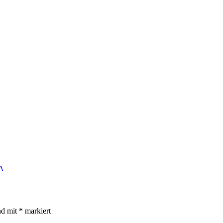
A
nd mit
*
markiert