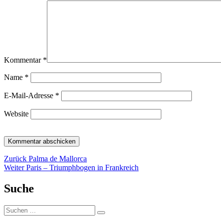
Kommentar
*
Name
*
E-Mail-Adresse
*
Website
Beitragsnavigation
Vorheriger
Zurück
Palma de Mallorca
Nächster
Beitrag:
Weiter
Paris – Triumphbogen in Frankreich
Beitrag:
Suche
Suche
Suchen
nach: