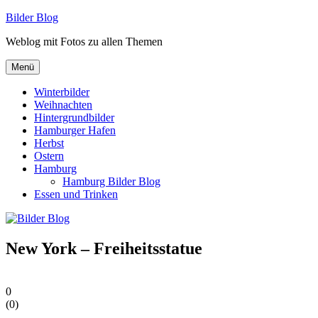
Zum
Bilder Blog
Inhalt
Weblog mit Fotos zu allen Themen
springen
Menü
Winterbilder
Weihnachten
Hintergrundbilder
Hamburger Hafen
Herbst
Ostern
Hamburg
Hamburg Bilder Blog
Essen und Trinken
New York – Freiheitsstatue
0
(
0
)