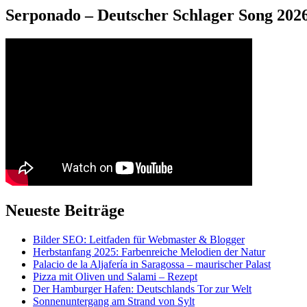
Serponado – Deutscher Schlager Song 2026
Neueste Beiträge
Bilder SEO: Leitfaden für Webmaster & Blogger
Herbstanfang 2025: Farbenreiche Melodien der Natur
Palacio de la Aljafería in Saragossa – maurischer Palast
Pizza mit Oliven und Salami – Rezept
Der Hamburger Hafen: Deutschlands Tor zur Welt
Sonnenuntergang am Strand von Sylt