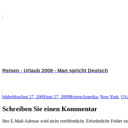
Reisen - Urlaub 2008 - Man spricht Deutsch
Autor
Veröffentlicht
Kategorien
Schlagwörter
bilderblog
Juni 27, 2009
Juni 27, 2009
Reisen
Amerika
,
New York
,
US
am
Schreiben Sie einen Kommentar
Ihre E-Mail-Adresse wird nicht veröffentlicht.
Erforderliche Felder si