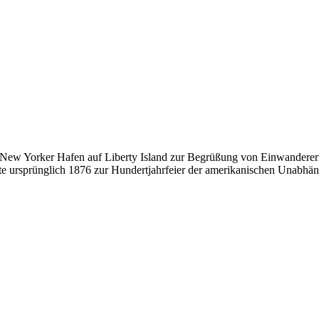
ch im New Yorker Hafen auf Liberty Island zur Begrüßung von Einwande
lte ursprünglich 1876 zur Hundertjahrfeier der amerikanischen Unabhä