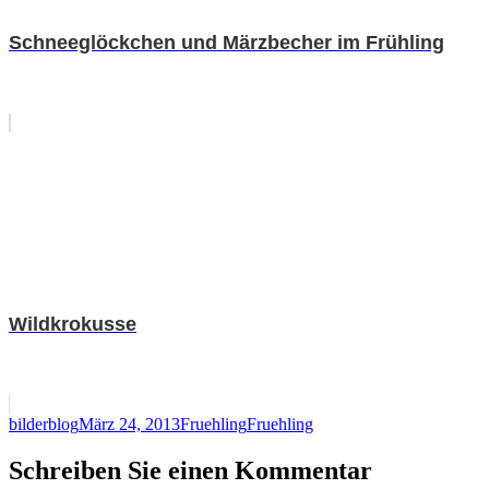
Schneeglöckchen und Märzbecher im Frühling
Wildkrokusse
Autor
Veröffentlicht
Kategorien
Schlagwörter
bilderblog
März 24, 2013
Fruehling
Fruehling
am
Schreiben Sie einen Kommentar