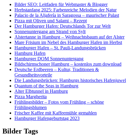
Bilder SEO: Leitfaden für Webmaster & Blogger
Herbstanfang 2025: Farbenreiche Melodien der Natur
Palacio de la Aljafería in Saragossa – maurischer Palast
Pizza mit Oliven und Salami – Rezept
Der Hamburger Hafen: Deutschlands Tor zur Welt
Sonnenuntergang am Strand von Sylt
Alstertanne in Hamburg – Weihnachtsbaum auf der Alster
Mare Frisium im Nebel des Hamburger Hafen im Herbst
Hamburger Hafen – St. Pauli-Landungsbrücken
Hamburg Hafen
Hamburger DOM Sonnenuntergang
Bildschirmschoner Hamburg – kostenlos zum download
Deutsche Erdbeeren – Kultur, Traditionen &
Gesundheitsvorteile
Die Landungsbrücken: Hamburgs historisches Hafenjuwel
Quantum of the Seas in Hamburg
Alter Elbtunnel in Hamburg
Pizza Margherita
Frühlingsbilder – Fotos vom Frühling – schöne
Frühlingsblumen
Frischer Kaffee mit Kaffeemühle gemahlen
Hamburger Hafengeburtstag 2023
Bilder Tags