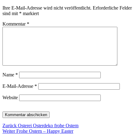
Ihre E-Mail-Adresse wird nicht veröffentlicht.
Erforderliche Felder
sind mit
*
markiert
Kommentar
*
Name
*
E-Mail-Adresse
*
Website
Beitragsnavigation
Vorheriger
Zurück
Osterei Osterdeko frohe Ostern
Nächster
Beitrag:
Weiter
Frohe Ostern – Happy Easter
Beitrag: