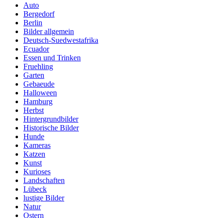
Auto
Bergedorf
Berlin
Bilder allgemein
Deutsch-Suedwestafrika
Ecuador
Essen und Trinken
Fruehling
Garten
Gebaeude
Halloween
Hamburg
Herbst
Hintergrundbilder
Historische Bilder
Hunde
Kameras
Katzen
Kunst
Kurioses
Landschaften
Lübeck
lustige Bilder
Natur
Ostern