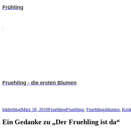
Frühling
Fruehling - die ersten Blumen
Autor
Veröffentlicht
Kategorien
Schlagwörter
bilderblog
März 18, 2010
Fruehling
Fruehling
,
Fruehlingsblumen
,
Krok
am
Ein Gedanke zu „Der Fruehling ist da“