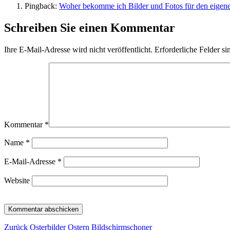
Pingback:
Woher bekomme ich Bilder und Fotos für den eigene
Schreiben Sie einen Kommentar
Ihre E-Mail-Adresse wird nicht veröffentlicht.
Erforderliche Felder si
Kommentar
*
Name
*
E-Mail-Adresse
*
Website
Beitragsnavigation
Vorheriger
Zurück
Osterbilder Ostern Bildschirmschoner