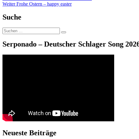
Nächster
Beitrag:
Weiter
Frohe Ostern – happy easter
Beitrag:
Suche
Suche
Suchen
nach:
Serponado – Deutscher Schlager Song 2026
Neueste Beiträge