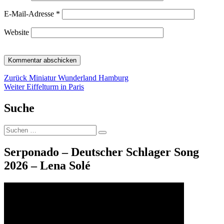
E-Mail-Adresse
*
Website
Beitragsnavigation
Vorheriger
Zurück
Miniatur Wunderland Hamburg
Nächster
Beitrag:
Weiter
Eiffelturm in Paris
Beitrag:
Suche
Suche
Suchen
nach:
Serponado – Deutscher Schlager Song
2026 – Lena Solé