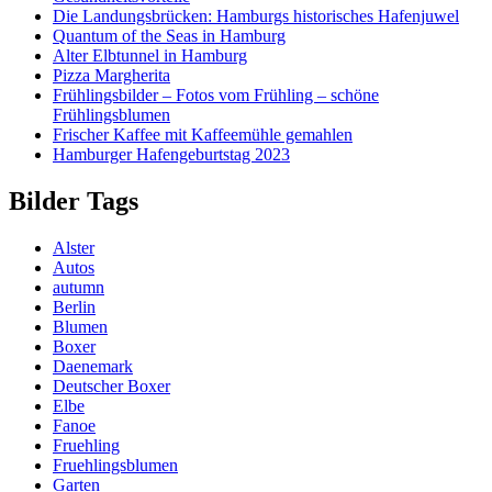
Die Landungsbrücken: Hamburgs historisches Hafenjuwel
Quantum of the Seas in Hamburg
Alter Elbtunnel in Hamburg
Pizza Margherita
Frühlingsbilder – Fotos vom Frühling – schöne
Frühlingsblumen
Frischer Kaffee mit Kaffeemühle gemahlen
Hamburger Hafengeburtstag 2023
Bilder Tags
Alster
Autos
autumn
Berlin
Blumen
Boxer
Daenemark
Deutscher Boxer
Elbe
Fanoe
Fruehling
Fruehlingsblumen
Garten