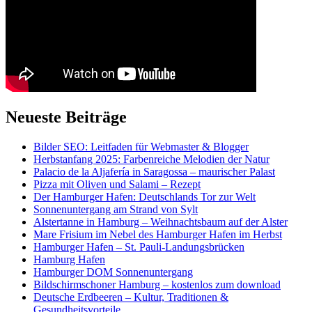
Neueste Beiträge
Bilder SEO: Leitfaden für Webmaster & Blogger
Herbstanfang 2025: Farbenreiche Melodien der Natur
Palacio de la Aljafería in Saragossa – maurischer Palast
Pizza mit Oliven und Salami – Rezept
Der Hamburger Hafen: Deutschlands Tor zur Welt
Sonnenuntergang am Strand von Sylt
Alstertanne in Hamburg – Weihnachtsbaum auf der Alster
Mare Frisium im Nebel des Hamburger Hafen im Herbst
Hamburger Hafen – St. Pauli-Landungsbrücken
Hamburg Hafen
Hamburger DOM Sonnenuntergang
Bildschirmschoner Hamburg – kostenlos zum download
Deutsche Erdbeeren – Kultur, Traditionen &
Gesundheitsvorteile