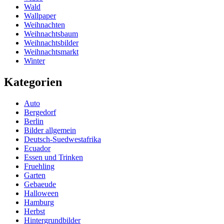
Wald
Wallpaper
Weihnachten
Weihnachtsbaum
Weihnachtsbilder
Weihnachtsmarkt
Winter
Kategorien
Auto
Bergedorf
Berlin
Bilder allgemein
Deutsch-Suedwestafrika
Ecuador
Essen und Trinken
Fruehling
Garten
Gebaeude
Halloween
Hamburg
Herbst
Hintergrundbilder