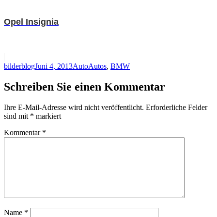
Opel Insignia
Autor
Veröffentlicht
Kategorien
Schlagwörter
bilderblog
Juni 4, 2013
Auto
Autos
,
BMW
am
Schreiben Sie einen Kommentar
Ihre E-Mail-Adresse wird nicht veröffentlicht.
Erforderliche Felder
sind mit
*
markiert
Kommentar
*
Name
*