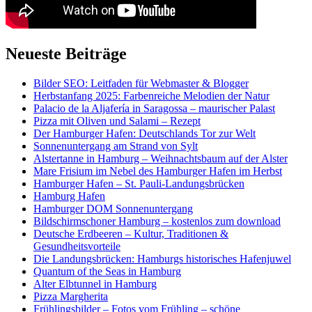
Neueste Beiträge
Bilder SEO: Leitfaden für Webmaster & Blogger
Herbstanfang 2025: Farbenreiche Melodien der Natur
Palacio de la Aljafería in Saragossa – maurischer Palast
Pizza mit Oliven und Salami – Rezept
Der Hamburger Hafen: Deutschlands Tor zur Welt
Sonnenuntergang am Strand von Sylt
Alstertanne in Hamburg – Weihnachtsbaum auf der Alster
Mare Frisium im Nebel des Hamburger Hafen im Herbst
Hamburger Hafen – St. Pauli-Landungsbrücken
Hamburg Hafen
Hamburger DOM Sonnenuntergang
Bildschirmschoner Hamburg – kostenlos zum download
Deutsche Erdbeeren – Kultur, Traditionen &
Gesundheitsvorteile
Die Landungsbrücken: Hamburgs historisches Hafenjuwel
Quantum of the Seas in Hamburg
Alter Elbtunnel in Hamburg
Pizza Margherita
Frühlingsbilder – Fotos vom Frühling – schöne