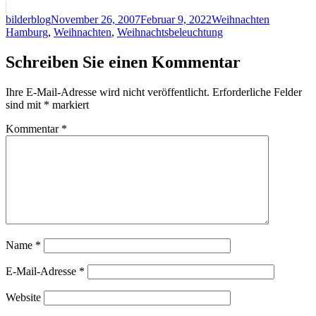
Autor
Veröffentlicht
Kategorien
Schlagwör
bilderblog
November 26, 2007
Februar 9, 2022
Weihnachten
am
Hamburg
,
Weihnachten
,
Weihnachtsbeleuchtung
Schreiben Sie einen Kommentar
Ihre E-Mail-Adresse wird nicht veröffentlicht.
Erforderliche Felder
sind mit
*
markiert
Kommentar
*
Name
*
E-Mail-Adresse
*
Website