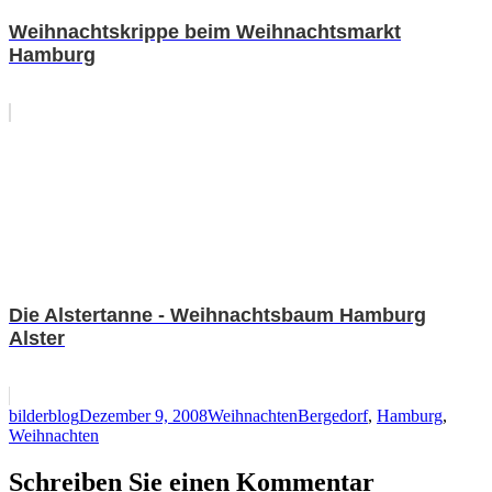
Weihnachtskrippe beim Weihnachtsmarkt
Hamburg
Die Alstertanne - Weihnachtsbaum Hamburg
Alster
Autor
Veröffentlicht
Kategorien
Schlagwörter
bilderblog
Dezember 9, 2008
Weihnachten
Bergedorf
,
Hamburg
,
am
Weihnachten
Schreiben Sie einen Kommentar