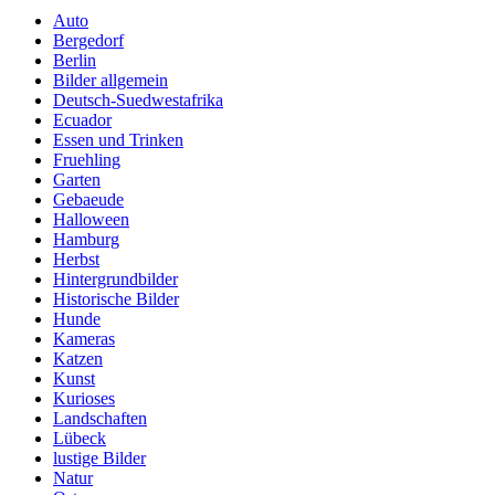
Auto
Bergedorf
Berlin
Bilder allgemein
Deutsch-Suedwestafrika
Ecuador
Essen und Trinken
Fruehling
Garten
Gebaeude
Halloween
Hamburg
Herbst
Hintergrundbilder
Historische Bilder
Hunde
Kameras
Katzen
Kunst
Kurioses
Landschaften
Lübeck
lustige Bilder
Natur