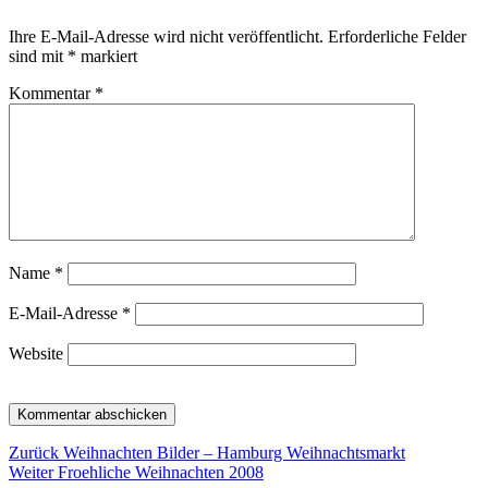
Ihre E-Mail-Adresse wird nicht veröffentlicht.
Erforderliche Felder
sind mit
*
markiert
Kommentar
*
Name
*
E-Mail-Adresse
*
Website
Beitragsnavigation
Vorheriger
Zurück
Weihnachten Bilder – Hamburg Weihnachtsmarkt
Nächster
Beitrag:
Weiter
Froehliche Weihnachten 2008