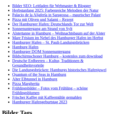
Bilder SEO: Leitfaden für Webmaster & Blogger
Herbstanfang 2025: Farbenreiche Melodien der Natur
Palacio de la Aljafería in Saragossa – maurischer Palast
Pizza mit Oliven und Salami – Rezept
Der Hamburger Hafen: Deutschlands Tor zur Welt
Sonnenuntergang am Strand von Sylt
Alstertanne in Hamburg – Weihnachtsbaum auf der Alster
Mare Frisium im Nebel des Hamburger Hafen im Herbst
Hamburger Hafen – St. Pauli-Landungsbrücken
Hamburg Hafen
Hamburger DOM Sonnenuntergang
Bildschirmschoner Hamburg – kostenlos zum download
Deutsche Erdbeeren – Kultur, Traditionen &
Gesundheitsvorteile
Die Landungsbrücken: Hamburgs historisches Hafenjuwel
Quantum of the Seas in Hamburg
Alter Elbtunnel in Hamburg
Pizza Margherita
Frühlingsbilder – Fotos vom Frühling – schöne
Frühlingsblumen
Frischer Kaffee mit Kaffeemühle gemahlen
Hamburger Hafengeburtstag 2023
Bilder Tags