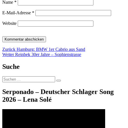
Name
*
E-Mail-Adresse
*
Website
Beitragsnavigation
Vorheriger
Zurück
Hamburg: BMW 1er Cabrio aus Sand
Nächster
Beitrag:
Weiter
Reinbek 30er Jahre – Sophienstrasse
Beitrag:
Suche
Suche
Suchen
nach:
Serponado – Deutscher Schlager Song
2026 – Lena Solé