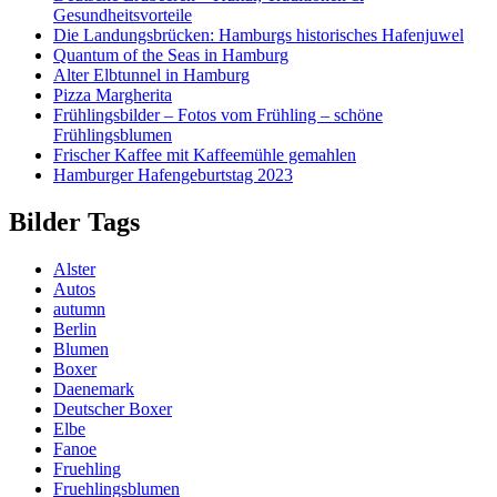
Gesundheitsvorteile
Die Landungsbrücken: Hamburgs historisches Hafenjuwel
Quantum of the Seas in Hamburg
Alter Elbtunnel in Hamburg
Pizza Margherita
Frühlingsbilder – Fotos vom Frühling – schöne
Frühlingsblumen
Frischer Kaffee mit Kaffeemühle gemahlen
Hamburger Hafengeburtstag 2023
Bilder Tags
Alster
Autos
autumn
Berlin
Blumen
Boxer
Daenemark
Deutscher Boxer
Elbe
Fanoe
Fruehling
Fruehlingsblumen