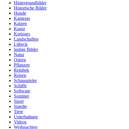
Hintergrundbilder
Historische Bilder
Hunde
Kameras
Katzen
Kunst
Kurioses
Landschaften
Lübeck
lustige Bilder
Natur
Ostern
Pflanzen
Reinbek
Reisen
Schauspieler
Schiffe
Software
Sommer
Sport
Staedte
Tiere
Unterhaltung
Videos
Weihnachten