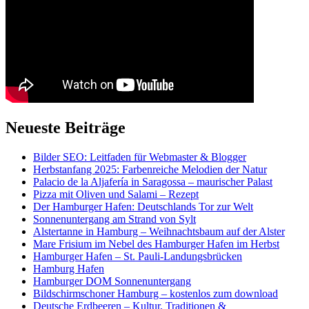
Neueste Beiträge
Bilder SEO: Leitfaden für Webmaster & Blogger
Herbstanfang 2025: Farbenreiche Melodien der Natur
Palacio de la Aljafería in Saragossa – maurischer Palast
Pizza mit Oliven und Salami – Rezept
Der Hamburger Hafen: Deutschlands Tor zur Welt
Sonnenuntergang am Strand von Sylt
Alstertanne in Hamburg – Weihnachtsbaum auf der Alster
Mare Frisium im Nebel des Hamburger Hafen im Herbst
Hamburger Hafen – St. Pauli-Landungsbrücken
Hamburg Hafen
Hamburger DOM Sonnenuntergang
Bildschirmschoner Hamburg – kostenlos zum download
Deutsche Erdbeeren – Kultur, Traditionen &