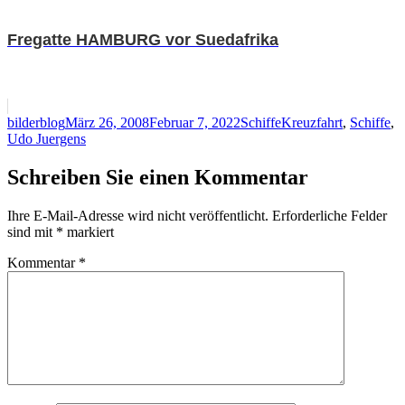
Fregatte HAMBURG vor Suedafrika
Autor
Veröffentlicht
Kategorien
Schlagwörter
bilderblog
März 26, 2008
Februar 7, 2022
Schiffe
Kreuzfahrt
,
Schiffe
,
am
Udo Juergens
Schreiben Sie einen Kommentar
Ihre E-Mail-Adresse wird nicht veröffentlicht.
Erforderliche Felder
sind mit
*
markiert
Kommentar
*