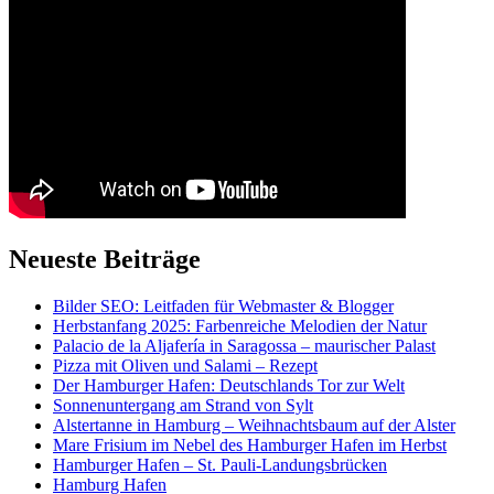
Neueste Beiträge
Bilder SEO: Leitfaden für Webmaster & Blogger
Herbstanfang 2025: Farbenreiche Melodien der Natur
Palacio de la Aljafería in Saragossa – maurischer Palast
Pizza mit Oliven und Salami – Rezept
Der Hamburger Hafen: Deutschlands Tor zur Welt
Sonnenuntergang am Strand von Sylt
Alstertanne in Hamburg – Weihnachtsbaum auf der Alster
Mare Frisium im Nebel des Hamburger Hafen im Herbst
Hamburger Hafen – St. Pauli-Landungsbrücken
Hamburg Hafen