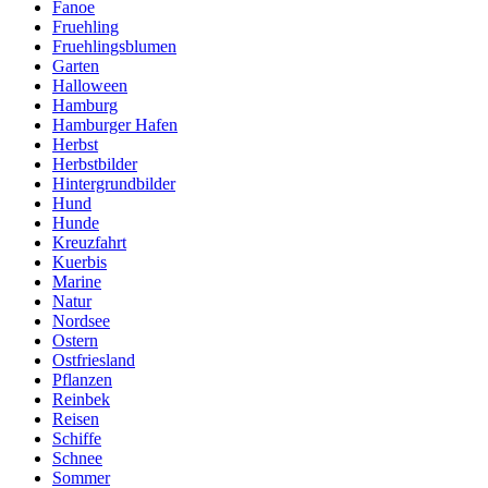
Fanoe
Fruehling
Fruehlingsblumen
Garten
Halloween
Hamburg
Hamburger Hafen
Herbst
Herbstbilder
Hintergrundbilder
Hund
Hunde
Kreuzfahrt
Kuerbis
Marine
Natur
Nordsee
Ostern
Ostfriesland
Pflanzen
Reinbek
Reisen
Schiffe
Schnee
Sommer