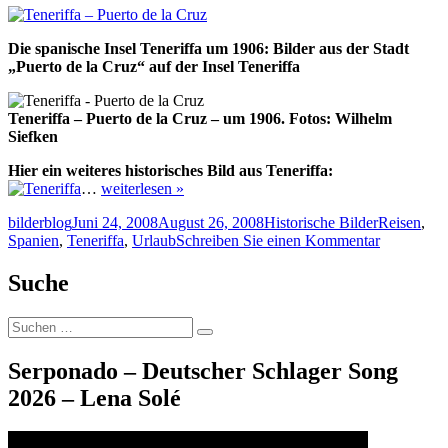
Die spanische Insel Teneriffa um 1906: Bilder aus der Stadt
„Puerto de la Cruz“ auf der Insel Teneriffa
Teneriffa – Puerto de la Cruz – um 1906. Fotos: Wilhelm
Siefken
Hier ein weiteres historisches Bild aus Teneriffa:
…
weiterlesen »
Autor
Veröffentlicht
Kategorien
Schlagwört
bilderblog
Juni 24, 2008
August 26, 2008
Historische Bilder
Reisen
,
am
zu
Spanien
,
Teneriffa
,
Urlaub
Schreiben Sie einen Kommentar
Teneriffa
–
Suche
Puerto
de
Suche
la
Suchen
nach:
Cruz
Serponado – Deutscher Schlager Song
2026 – Lena Solé