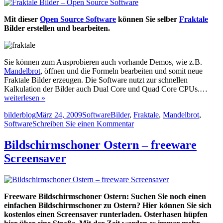
Mit dieser
Open Source Software
können Sie selber
Fraktale
Bilder erstellen und bearbeiten.
Sie können zum Ausprobieren auch vorhande Demos, wie z.B.
Mandelbrot
, öffnen und die Formeln bearbeiten und somit neue
Fraktale Bilder erzeugen. Die Software nutzt zur schnellen
Kalkulation der Bilder auch Dual Core und Quad Core CPUs.…
weiterlesen »
Autor
Veröffentlicht
Kategorien
Schlagwörter
bilderblog
März 24, 2009
Software
Bilder
,
Fraktale
,
Mandelbrot
,
am
zu
Software
Schreiben Sie einen Kommentar
Fraktale
Bilder
Bildschirmschoner Ostern – freeware
–
Screensaver
Open
Source
Software
Freeware Bildschirmschoner Ostern: Suchen Sie noch einen
einfachen Bildschirmschoner zu Ostern? Hier können Sie sich
kostenlos einen Screensaver runterladen. Osterhasen hüpfen