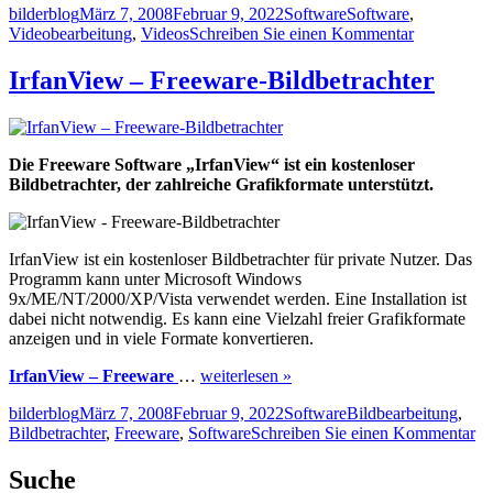
Autor
Veröffentlicht
Kategorien
Schlagwörter
bilderblog
März 7, 2008
Februar 9, 2022
Software
Software
,
am
zu
Videobearbeitung
,
Videos
Schreiben Sie einen Kommentar
Free
FLV
IrfanView – Freeware-Bildbetrachter
Converter
–
Download
Die Freeware Software „IrfanView“ ist ein kostenloser
Bildbetrachter, der zahlreiche Grafikformate unterstützt.
IrfanView ist ein kostenloser Bildbetrachter für private Nutzer. Das
Programm kann unter Microsoft Windows
9x/ME/NT/2000/XP/Vista verwendet werden. Eine Installation ist
dabei nicht notwendig. Es kann eine Vielzahl freier Grafikformate
anzeigen und in viele Formate konvertieren.
IrfanView – Freeware
…
weiterlesen »
Autor
Veröffentlicht
Kategorien
Schlagwörter
bilderblog
März 7, 2008
Februar 9, 2022
Software
Bildbearbeitung
,
am
zu
Bildbetrachter
,
Freeware
,
Software
Schreiben Sie einen Kommentar
Ir
–
Suche
Fr