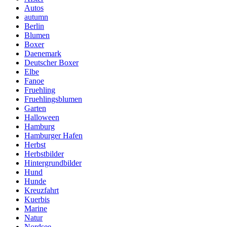
Autos
autumn
Berlin
Blumen
Boxer
Daenemark
Deutscher Boxer
Elbe
Fanoe
Fruehling
Fruehlingsblumen
Garten
Halloween
Hamburg
Hamburger Hafen
Herbst
Herbstbilder
Hintergrundbilder
Hund
Hunde
Kreuzfahrt
Kuerbis
Marine
Natur
Nordsee