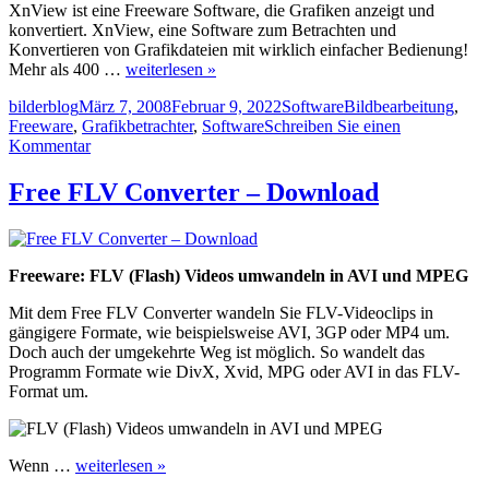
XnView ist eine Freeware Software, die Grafiken anzeigt und
konvertiert. XnView, eine Software zum Betrachten und
Konvertieren von Grafikdateien mit wirklich einfacher Bedienung!
Mehr als 400 …
weiterlesen »
Autor
Veröffentlicht
Kategorien
Schlagwörter
bilderblog
März 7, 2008
Februar 9, 2022
Software
Bildbearbeitung
,
am
Freeware
,
Grafikbetrachter
,
Software
Schreiben Sie einen
zu
Kommentar
XnView
–
Free FLV Converter – Download
Freeware
Bildbearbeitung
–
Grafikbetrachter
Freeware: FLV (Flash) Videos umwandeln in AVI und MPEG
Mit dem Free FLV Converter wandeln Sie FLV-Videoclips in
gängigere Formate, wie beispielsweise AVI, 3GP oder MP4 um.
Doch auch der umgekehrte Weg ist möglich. So wandelt das
Programm Formate wie DivX, Xvid, MPG oder AVI in das FLV-
Format um.
Wenn …
weiterlesen »