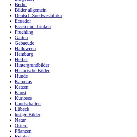
Berlin
Bilder allgemein
Deutsch-Suedwestafrika
Ecuador
Essen und Trinken
Fruehling
Garten
Gebaeude
Halloween
Hamburg
Herbst
Hintergrundbilder
Historische Bilder
Hunde
Kameras
Katzen
Kunst
Kurioses
Landschaften
Lübeck
lustige Bilder
Natur
Ostern
Pflanzen
Reinbek