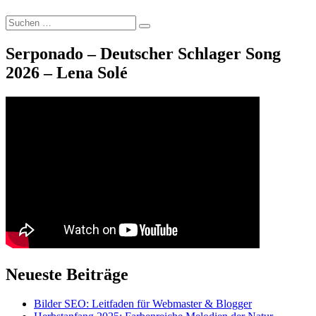
Bi
Suche
Suchen
nach:
Serponado – Deutscher Schlager Song
2026 – Lena Solé
Neueste Beiträge
Bilder SEO: Leitfaden für Webmaster & Blogger