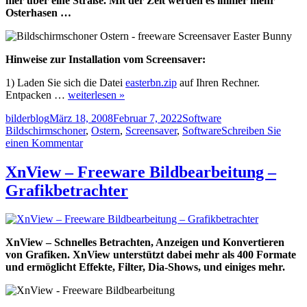
hier über eine Straße. Mit der Zeit werden es immer mehr
Osterhasen …
Hinweise zur Installation vom Screensaver:
1) Laden Sie sich die Datei
easterbn.zip
auf Ihren Rechner.
Entpacken …
weiterlesen »
Autor
Veröffentlicht
Kategorien
Schlagwörter
bilderblog
März 18, 2008
Februar 7, 2022
Software
am
Bildschirmschoner
,
Ostern
,
Screensaver
,
Software
Schreiben Sie
zu
einen Kommentar
Bildschirmschoner
Ostern
XnView – Freeware Bildbearbeitung –
–
Grafikbetrachter
freeware
Screensaver
XnView – Schnelles Betrachten, Anzeigen und Konvertieren
von Grafiken. XnView unterstützt dabei mehr als 400 Formate
und ermöglicht Effekte, Filter, Dia-Shows, und einiges mehr.