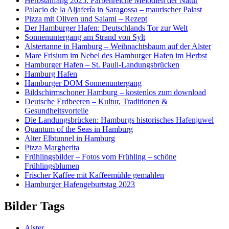
Herbstanfang 2025: Farbenreiche Melodien der Natur
Palacio de la Aljafería in Saragossa – maurischer Palast
Pizza mit Oliven und Salami – Rezept
Der Hamburger Hafen: Deutschlands Tor zur Welt
Sonnenuntergang am Strand von Sylt
Alstertanne in Hamburg – Weihnachtsbaum auf der Alster
Mare Frisium im Nebel des Hamburger Hafen im Herbst
Hamburger Hafen – St. Pauli-Landungsbrücken
Hamburg Hafen
Hamburger DOM Sonnenuntergang
Bildschirmschoner Hamburg – kostenlos zum download
Deutsche Erdbeeren – Kultur, Traditionen &
Gesundheitsvorteile
Die Landungsbrücken: Hamburgs historisches Hafenjuwel
Quantum of the Seas in Hamburg
Alter Elbtunnel in Hamburg
Pizza Margherita
Frühlingsbilder – Fotos vom Frühling – schöne
Frühlingsblumen
Frischer Kaffee mit Kaffeemühle gemahlen
Hamburger Hafengeburtstag 2023
Bilder Tags
Alster