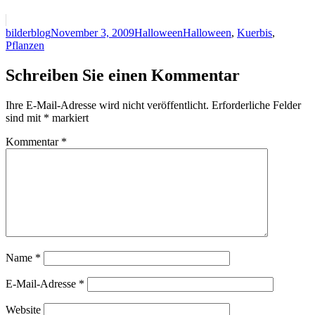
Autor
Veröffentlicht
Kategorien
Schlagwörter
bilderblog
November 3, 2009
Halloween
Halloween
,
Kuerbis
,
am
Pflanzen
Schreiben Sie einen Kommentar
Ihre E-Mail-Adresse wird nicht veröffentlicht.
Erforderliche Felder
sind mit
*
markiert
Kommentar
*
Name
*
E-Mail-Adresse
*
Website