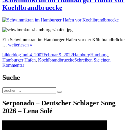
Koehlbrandbruecke
Ein Schwimmkran im Hamburger Hafen vor der Köhlbrandbrücke.
…
weiterlesen »
Autor
Veröffentlicht
Kategorien
Schlagwörter
bilderblog
Juni 4, 2007
Februar 9, 2022
Hamburg
Hamburg
,
am
Hamburger Hafen
,
Koehlbrandbruecke
Schreiben Sie einen
zu
Kommentar
Schwimmkran
im
Suche
Hamburger
Hafen
Suche
vor
Suchen
nach:
Koehlbrandbruecke
Serponado – Deutscher Schlager Song
2026 – Lena Solé