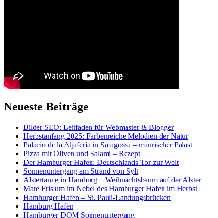
Neueste Beiträge
Bilder SEO: Leitfaden für Webmaster & Blogger
Herbstanfang 2025: Farbenreiche Melodien der Natur
Palacio de la Aljafería in Saragossa – maurischer Palast
Pizza mit Oliven und Salami – Rezept
Der Hamburger Hafen: Deutschlands Tor zur Welt
Sonnenuntergang am Strand von Sylt
Alstertanne in Hamburg – Weihnachtsbaum auf der Alster
Mare Frisium im Nebel des Hamburger Hafen im Herbst
Hamburger Hafen – St. Pauli-Landungsbrücken
Hamburg Hafen
Hamburger DOM Sonnenuntergang