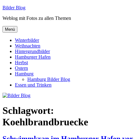
Zum
Bilder Blog
Inhalt
Weblog mit Fotos zu allen Themen
springen
Menü
Winterbilder
Weihnachten
Hintergrundbilder
Hamburger Hafen
Herbst
Ostern
Hamburg
Hamburg Bilder Blog
Essen und Trinken
Schlagwort:
Koehlbrandbruecke
Schwimmkran im Hamburger Hafen vor