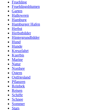
Fruehling
Fruehlingsblumen
Garten
Halloween
Hamburg
Hamburger Hafen
Herbst
Herbstbilder
Hintergrundbilder
Hund
Hunde
Kreuzfahrt
Kuerbis
Marine
Natur
Nordsee
Ostern
Ostfriesland
Pflanzen
Reinbek
Reisen
Schiffe
Schnee
Sommer
Stars