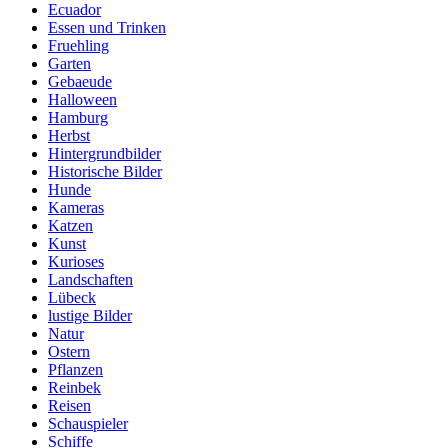
Ecuador
Essen und Trinken
Fruehling
Garten
Gebaeude
Halloween
Hamburg
Herbst
Hintergrundbilder
Historische Bilder
Hunde
Kameras
Katzen
Kunst
Kurioses
Landschaften
Lübeck
lustige Bilder
Natur
Ostern
Pflanzen
Reinbek
Reisen
Schauspieler
Schiffe