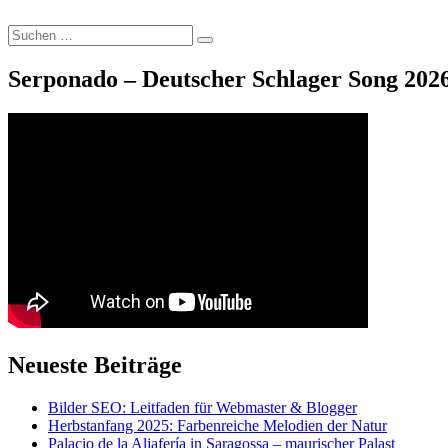
Suche
Suchen
nach:
Serponado – Deutscher Schlager Song 2026
Neueste Beiträge
Bilder SEO: Leitfaden für Webmaster & Blogger
Herbstanfang 2025: Farbenreiche Melodien der Natur
Palacio de la Aljafería in Saragossa – maurischer Palast