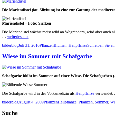
Die Mariendistel (lat. Silybum) ist eine zur Gattung der mediter
Mariendistel – Foto: Siefken
Die Mariendistel wächst meist wild an Wegrändern, wird aber auch als
…
weiterlesen »
Autor
Veröffentlicht
Kategorien
Schlagwörter
bilderblog
Juli 31, 2010
Pflanzen
Blumen
,
Heilpflanze
Schreiben Sie e
am
Wiese im Sommer mit Schafgarbe
Schafgarbe blüht im Sommer auf einer Wiese. Die Schafgarben (Ac
Die Schafgarbe wird in der Volksmedizin als
Heilpflanze
verwendet,
Autor
Veröffentlicht
Kategorien
Schlagwörter
bilderblog
August 4, 2009
Pflanzen
Heilpflanze
,
Pflanzen
,
Sommer
,
Wi
am
Suche