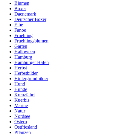
Blumen
Boxer
Daenemark
Deutscher Boxer
Elbe
Fanoe
Fruehling
Fruehlingsblumen
Garten
Halloween
Hamburg
Hamburger Hafen
Herbst
Herbstbilder
Hintergrundbilder
Hund
Hunde
Kreuzfahrt
Kuerbis
Marine
Natur
Nordsee
Ostern
Ostfriesland
Pflanzen