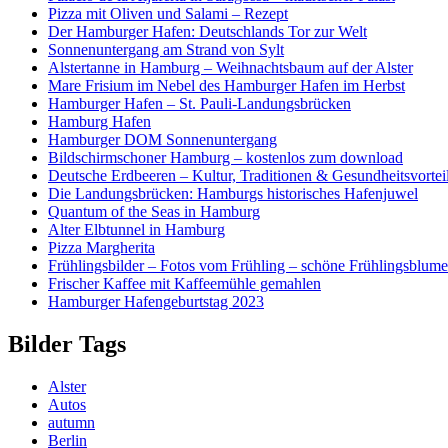
Pizza mit Oliven und Salami – Rezept
Der Hamburger Hafen: Deutschlands Tor zur Welt
Sonnenuntergang am Strand von Sylt
Alstertanne in Hamburg – Weihnachtsbaum auf der Alster
Mare Frisium im Nebel des Hamburger Hafen im Herbst
Hamburger Hafen – St. Pauli-Landungsbrücken
Hamburg Hafen
Hamburger DOM Sonnenuntergang
Bildschirmschoner Hamburg – kostenlos zum download
Deutsche Erdbeeren – Kultur, Traditionen & Gesundheitsvortei
Die Landungsbrücken: Hamburgs historisches Hafenjuwel
Quantum of the Seas in Hamburg
Alter Elbtunnel in Hamburg
Pizza Margherita
Frühlingsbilder – Fotos vom Frühling – schöne Frühlingsblum
Frischer Kaffee mit Kaffeemühle gemahlen
Hamburger Hafengeburtstag 2023
Bilder Tags
Alster
Autos
autumn
Berlin