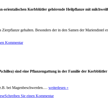
ran-orientalischen Korbblütler gehörende Heilpflanze mit milchwei
 Zierpflanze gehalten. Besonders der in den Samen der Mariendistel en
zu
inen Kommentar
Mariendistel
hillea) sind eine Pflanzengattung in der Familie der Korbblütler 
 z.B. bei Magenbeschwerden.…
weiterlesen »
zu
ese
Schreiben Sie einen Kommentar
Wiese
im