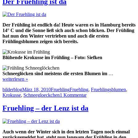
Der Fruehling ist da
Frühlingsblumen
Frühling
Bild
Der Frühling ist endlich da! Heute waren es in Hamburg bereits
14° C und die Sonne ließ sich auch schon blicken. Der Frühling
hat nun den Winter vertrieben und auch die ersten
Frühlingsblumen zeigen sich bereits.
Blühende Krokusse im Frühling – Foto: Siefken
Schneeglöcken sind meistens die ersten Blumen im
…
weiterlesen »
Autor
Veröffentlicht
Kategorien
Schlagwörter
bilderblog
März 18, 2010
Fruehling
Fruehling
,
Fruehlingsblumen
,
am
zu
Krokusse
,
Schneegloeckchen
1 Kommentar
Der
Fruehling
Fruehling – der Lenz ist da
ist
da
Auch wenn der Winter sich in den letzten Tagen noch einmal
zurückgemeldet hat, steht nun langsam der Frühling in den