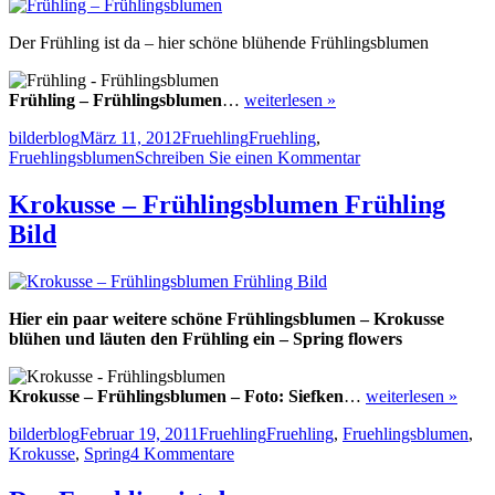
Der Frühling ist da – hier schöne blühende Frühlingsblumen
Frühling – Frühlingsblumen
…
weiterlesen »
Autor
Veröffentlicht
Kategorien
Schlagwörter
bilderblog
März 11, 2012
Fruehling
Fruehling
,
am
zu
Fruehlingsblumen
Schreiben Sie einen Kommentar
Frühling
–
Krokusse – Frühlingsblumen Frühling
Frühlingsblumen
Bild
Hier ein paar weitere schöne Frühlingsblumen – Krokusse
blühen und läuten den Frühling ein – Spring flowers
Krokusse – Frühlingsblumen – Foto: Siefken
…
weiterlesen »
Autor
Veröffentlicht
Kategorien
Schlagwörter
bilderblog
Februar 19, 2011
Fruehling
Fruehling
,
Fruehlingsblumen
,
am
zu
Krokusse
,
Spring
4 Kommentare
Krokusse
–