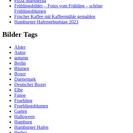
Pizza Margherita
Frühlingsbilder – Fotos vom Frühling – schöne
Frühlingsblumen
Frischer Kaffee mit Kaffeemühle gemahlen
Hamburger Hafengeburtstag 2023
Bilder Tags
Alster
Autos
autumn
Berlin
Blumen
Boxer
Daenemark
Deutscher Boxer
Elbe
Fanoe
Fruehling
Fruehlingsblumen
Garten
Halloween
Hamburg
Hamburger Hafen
Herbst