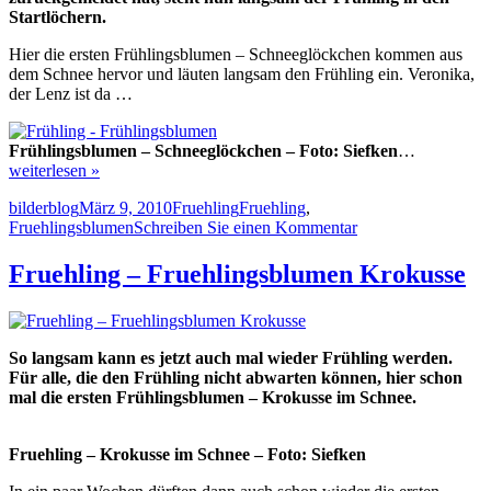
Startlöchern.
Hier die ersten Frühlingsblumen – Schneeglöckchen kommen aus
dem Schnee hervor und läuten langsam den Frühling ein. Veronika,
der Lenz ist da …
Frühlingsblumen – Schneeglöckchen – Foto: Siefken
…
weiterlesen »
Autor
Veröffentlicht
Kategorien
Schlagwörter
bilderblog
März 9, 2010
Fruehling
Fruehling
,
am
zu
Fruehlingsblumen
Schreiben Sie einen Kommentar
Fruehling
–
Fruehling – Fruehlingsblumen Krokusse
der
Lenz
ist
da
So langsam kann es jetzt auch mal wieder Frühling werden.
Für alle, die den Frühling nicht abwarten können, hier schon
mal die ersten Frühlingsblumen – Krokusse im Schnee.
Fruehling – Krokusse im Schnee – Foto: Siefken