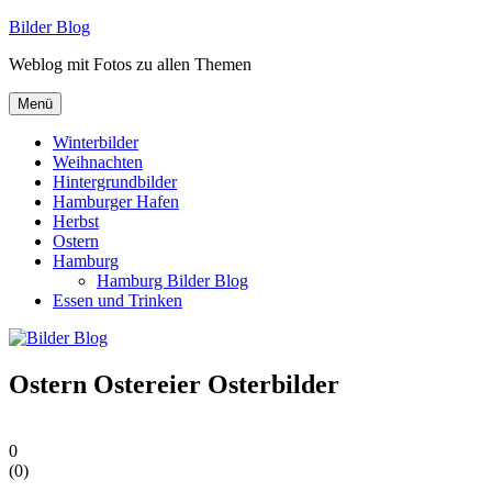
Zum
Bilder Blog
Inhalt
Weblog mit Fotos zu allen Themen
springen
Menü
Winterbilder
Weihnachten
Hintergrundbilder
Hamburger Hafen
Herbst
Ostern
Hamburg
Hamburg Bilder Blog
Essen und Trinken
Ostern Ostereier Osterbilder
0
(
0
)