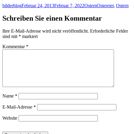
Autor
Veröffentlicht
Kategorien
Schlagwörter
bilderblog
Februar 24, 2013
Februar 7, 2022
Ostern
Ostereier
,
Ostern
am
Schreiben Sie einen Kommentar
Ihre E-Mail-Adresse wird nicht veröffentlicht.
Erforderliche Felder
sind mit
*
markiert
Kommentar
*
Name
*
E-Mail-Adresse
*
Website