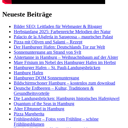
Neueste Beiträge
Bilder SEO: Leitfaden für Webmaster & Blogger
Herbstanfang 2025: Farbenreiche Melodien der Natur
Palacio de la Aljafería in Saragossa – maurischer Palast
Pizza mit Oliven und Salami – Rezept
Der Hamburger Hafen: Deutschlands Tor zur Welt
Sonnenuntergang am Strand von Sylt
Alstertanne in Hamburg – Weihnachtsbaum auf der Alster
Mare Frisium im Nebel des Hamburger Hafen im Herbst
Hamburger Hafen – St. Pauli-Landungsbrücken
Hamburg Hafen
Hamburger DOM Sonnenuntergang
Bildschirmschoner Hamburg – kostenlos zum download
Deutsche Erdbeeren – Kultur, Traditionen &
Gesundheitsvorteile
Die Landungsbrücken: Hamburgs historisches Hafenjuwel
Quantum of the Seas in Hamburg
Alter Elbtunnel in Hamburg
Pizza Margherita
Frühlingsbilder – Fotos vom Frühling – schöne
Frühlingsblumen