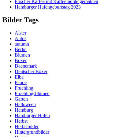
Frischer Kaffee mit Kaffeemühle gemahlen
Hamburger Hafengeburtstag 2023
Bilder Tags
Alster
Autos
autumn
Berlin
Blumen
Boxer
Daenemark
Deutscher Boxer
Elbe
Fanoe
Fruehling
Fruehlingsblumen
Garten
Halloween
Hamburg
Hamburger Hafen
Herbst
Herbstbilder
Hintergrundbilder