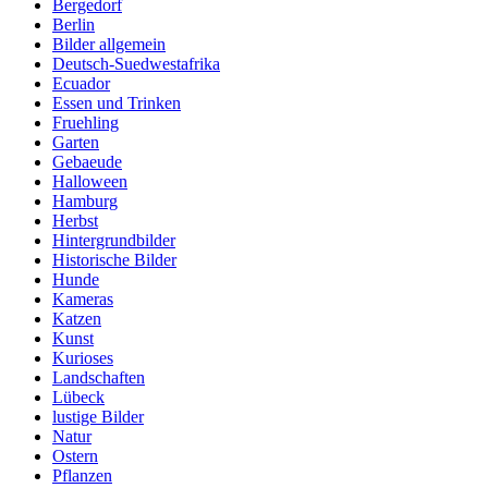
Bergedorf
Berlin
Bilder allgemein
Deutsch-Suedwestafrika
Ecuador
Essen und Trinken
Fruehling
Garten
Gebaeude
Halloween
Hamburg
Herbst
Hintergrundbilder
Historische Bilder
Hunde
Kameras
Katzen
Kunst
Kurioses
Landschaften
Lübeck
lustige Bilder
Natur
Ostern
Pflanzen