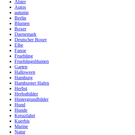
Alster
Autos
autumn
Berlin
Blumen
Boxer
Daenemark
Deutscher Boxer
Elbe
Fanoe
Fruehling
Fruehlingsblumen
Garten
Halloween
Hamburg
Hamburger Hafen
Herbst
Herbstbilder
Hintergrundbilder
Hund
Hunde
Kreuzfahrt
Kuerbis
Marine
Natur