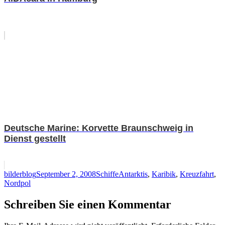
Deutsche Marine: Korvette Braunschweig in
Dienst gestellt
Autor
Veröffentlicht
Kategorien
Schlagwörter
bilderblog
September 2, 2008
Schiffe
Antarktis
,
Karibik
,
Kreuzfahrt
,
am
Nordpol
Schreiben Sie einen Kommentar