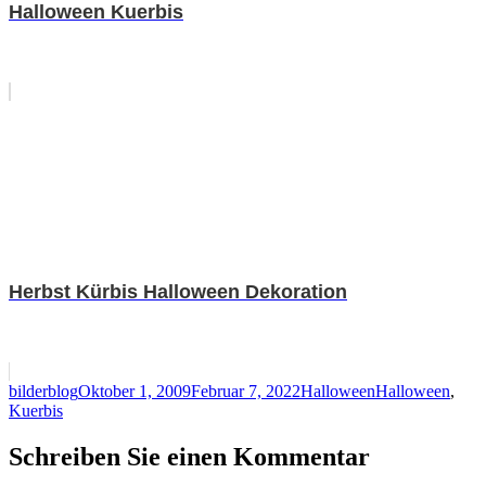
Halloween Kuerbis
Herbst Kürbis Halloween Dekoration
Autor
Veröffentlicht
Kategorien
Schlagwörter
bilderblog
Oktober 1, 2009
Februar 7, 2022
Halloween
Halloween
,
am
Kuerbis
Schreiben Sie einen Kommentar