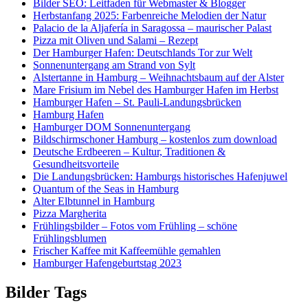
Bilder SEO: Leitfaden für Webmaster & Blogger
Herbstanfang 2025: Farbenreiche Melodien der Natur
Palacio de la Aljafería in Saragossa – maurischer Palast
Pizza mit Oliven und Salami – Rezept
Der Hamburger Hafen: Deutschlands Tor zur Welt
Sonnenuntergang am Strand von Sylt
Alstertanne in Hamburg – Weihnachtsbaum auf der Alster
Mare Frisium im Nebel des Hamburger Hafen im Herbst
Hamburger Hafen – St. Pauli-Landungsbrücken
Hamburg Hafen
Hamburger DOM Sonnenuntergang
Bildschirmschoner Hamburg – kostenlos zum download
Deutsche Erdbeeren – Kultur, Traditionen &
Gesundheitsvorteile
Die Landungsbrücken: Hamburgs historisches Hafenjuwel
Quantum of the Seas in Hamburg
Alter Elbtunnel in Hamburg
Pizza Margherita
Frühlingsbilder – Fotos vom Frühling – schöne
Frühlingsblumen
Frischer Kaffee mit Kaffeemühle gemahlen
Hamburger Hafengeburtstag 2023
Bilder Tags