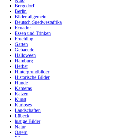
Auto
Bergedorf
Berlin
Bilder allgemein
Deutsch-Suedwestafrika
Ecuador
Essen und Trinken
Fruehling
Garten
Gebaeude
Halloween
Hamburg
Herbst
Hintergrundbilder
Historische Bilder
Hunde
Kameras
Katzen
Kunst
Kurioses
Landschaften
Lübeck
lustige Bilder
Natur
Ostern