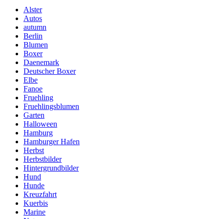
Alster
Autos
autumn
Berlin
Blumen
Boxer
Daenemark
Deutscher Boxer
Elbe
Fanoe
Fruehling
Fruehlingsblumen
Garten
Halloween
Hamburg
Hamburger Hafen
Herbst
Herbstbilder
Hintergrundbilder
Hund
Hunde
Kreuzfahrt
Kuerbis
Marine