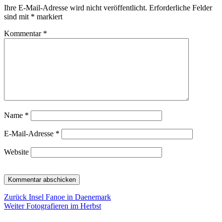
Ihre E-Mail-Adresse wird nicht veröffentlicht.
Erforderliche Felder
sind mit
*
markiert
Kommentar
*
Name
*
E-Mail-Adresse
*
Website
Beitragsnavigation
Vorheriger
Zurück
Insel Fanoe in Daenemark
Nächster
Beitrag:
Weiter
Fotografieren im Herbst
Beitrag: